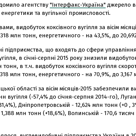
ідомило агентству
"Інтерфакс-Україна"
джерело в
і енергетики та вугільної промисловості.
вами, видобуток коксівного вугілля за вісім місяц
5,318 млн тонн, енергетичного - на 43,5%, до 20,69
і підприємства, що входять до сфери управлінн
гілля, в січні-серпні 2015 року знизили видобуток
н тонн, в т.ч. видобуток коксівного вугілля скоро
,318 млн тонн, енергетичного - на 70,9%, до 3,167
ької області за вісім місяців-2015 забезпечили 
нн вугілля (-57,4% до січня-серпня 2014-го), Луган
1,4%), Дніпропетровській - 12,624 млн тонн (+0 , 3
 1,388 млн тонн (+18,6%), Волинській - 170,6 тисяч
ялося, вуглевидобувні підприємства України в 20