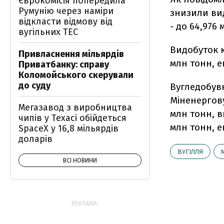
Єврокомісія попередила
Румунію через наміри
знизили вид
відкласти відмову від
- до 64,976 
вугільних ТЕС
Видобуток к
Привласнення мільярдів
млн тонн, е
Приватбанку: справу
Коломойського скерували
до суду
Вугледобувн
Міненергову
Мегазавод з виробництва
млн тонн, в
чипів у Техасі обійдеться
млн тонн, е
SpaceX у 16,8 мільярдів
доларів
ВУГІЛЛЯ
ВСІ НОВИНИ
РЕКЛАМА: