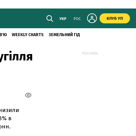
КЛУБ УП
УКР
РОС
В'Ю
WEEKLY CHARTS
ЗЕМЕЛЬНИЙ ГІД
угілля
РЕКЛАМА:
знизили
8% в
онн.