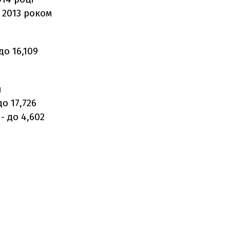
 2013 роком
о 16,109
я
о 17,726
- до 4,602