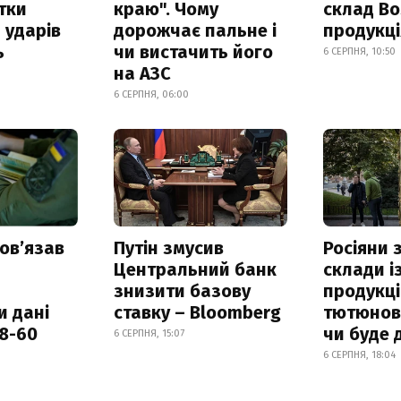
итки
краю". Чому
склад Bo
 ударів
дорожчає пальне і
продукц
ь
чи вистачить його
6 СЕРПНЯ, 10:50
на АЗС
6 СЕРПНЯ, 06:00
овʼязав
Путін змусив
Росіяни
Центральний банк
склади і
знизити базову
продукці
и дані
ставку – Bloomberg
тютюнови
18-60
чи буде 
6 СЕРПНЯ, 15:07
6 СЕРПНЯ, 18:04