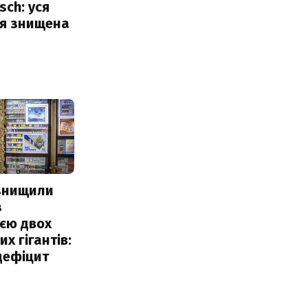
sch: уся
ія знищена
 знищили
з
єю двох
х гігантів:
дефіцит