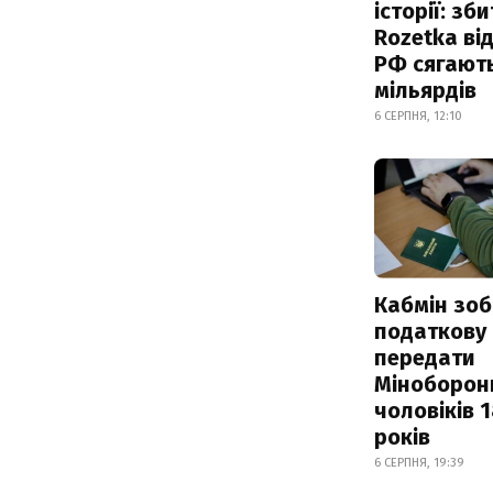
історії: зб
Rozetka від
РФ сягают
мільярдів
6 СЕРПНЯ, 12:10
Кабмін зоб
податкову
передати
Міноборон
чоловіків 
років
6 СЕРПНЯ, 19:39