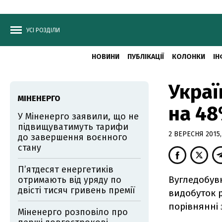
УСІ РОЗДІЛИ
НОВИНИ
ПУБЛІКАЦІЇ
КОЛОНКИ
ІН
Украї
МІНЕНЕРГО
на 4
У Міненерго заявили, що не
підвищуватимуть тарифи
2 ВЕРЕСНЯ 2015,
до завершення воєнного
стану
П’ятдесят енергетиків
Вугледобувн
отримають від уряду по
двісті тисяч гривень премії
видобуток 
порівнянні 
Міненерго розповіло про