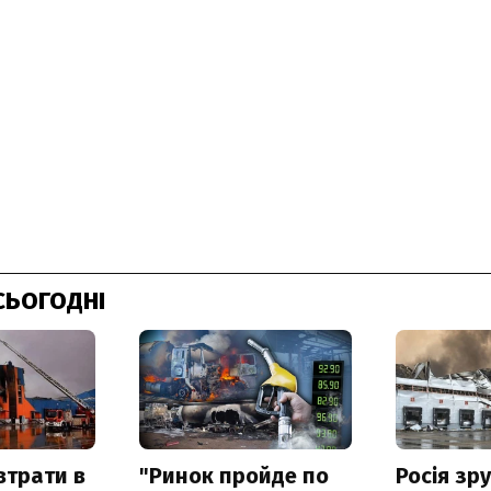
СЬОГОДНІ
втрати в
"Ринок пройде по
Росія зр