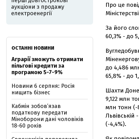
перші довгострокові
Про це пов
аукціони з продажу
Міністерств
електроенергії
За його сло
60,3% - до 
ОСТАННІ НОВИНИ
Вугледобувн
Міненергову
Аграрії зможуть отримати
пільгові кредити за
до 4,486 мл
програмою 5-7-9%
65,8% - до 1
Новини 6 серпня: Росія
Шахти Донец
нищить бізнес
9,122 млн то
Кабмін зобовʼязав
млн тонн (-8
податкову передати
Львівській -
Міноборони дані чоловіків
(-4,4%).
18-60 років
Як повідомл