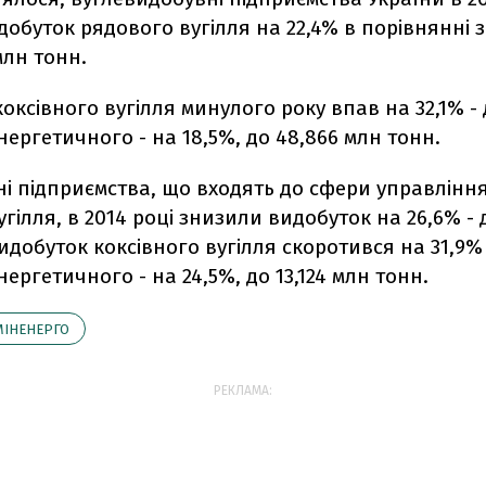
обуток рядового вугілля на 22,4% в порівнянні з
млн тонн.
оксівного вугілля минулого року впав на 32,1% - д
нергетичного - на 18,5%, до 48,866 млн тонн.
і підприємства, що входять до сфери управлінн
гілля, в 2014 році знизили видобуток на 26,6% - д
идобуток коксівного вугілля скоротився на 31,9% 
нергетичного - на 24,5%, до 13,124 млн тонн.
МІНЕНЕРГО
РЕКЛАМА: