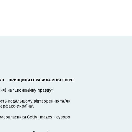
УП
ПРИНЦИПИ І ПРАВИЛА РОБОТИ УП
я) на "Економічну правду".
гають подальшому відтворенню та/чи
терфакс-Україна".
равовласника Getty Images - суворо