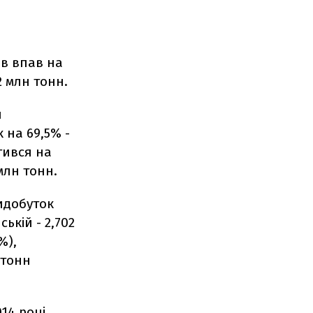
ів впав на
2 млн тонн.
я
 на 69,5% -
тився на
 млн тонн.
видобуток
ській - 2,702
%),
 тонн
14 році