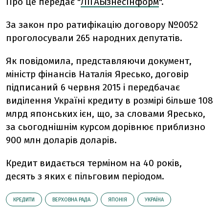
Про це передає "
ЛІГАБізнесІнформ
".
За закон про ратифікацію договору №0052
проголосували 265 народних депутатів.
Як повідомила, представляючи документ,
міністр фінансів Наталія Яресько, договір
підписаний 6 червня 2015 і передбачає
виділення Україні кредиту в розмірі більше 108
млрд японських ієн, що, за словами Яресько,
за сьогоднішнім курсом дорівнює приблизно
900 млн доларів доларів.
Кредит видається терміном на 40 років,
десять з яких є пільговим періодом.
КРЕДИТИ
ВЕРХОВНА РАДА
ЯПОНІЯ
УКРАЇНА