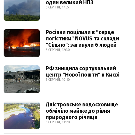
один великий НПЗ
5 СЕРПНЯ, 17:55
Росіяни поцілили в "серце
логістики" NOVUS та склади
"Сільпо": загинули 6 людей
5 СЕРПНЯ, 12:30
РФ знищила сортувальний
центр "Нової пошти" в Києві
5 СЕРПНЯ, 10:10
Дністровське водосховище
обміліло майже до рівня
природного річища
5 СЕРПНЯ, 13:20