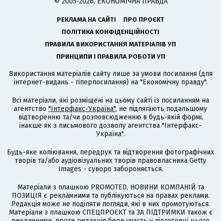
© 2005-2026, ЕКОНОМІЧНА ПРАВДА
РЕКЛАМА НА САЙТІ
ПРО ПРОЄКТ
ПОЛІТИКА КОНФІДЕНЦІЙНОСТІ
ПРАВИЛА ВИКОРИСТАННЯ МАТЕРІАЛІВ УП
ПРИНЦИПИ І ПРАВИЛА РОБОТИ УП
Використання матеріалів сайту лише за умови посилання (для
інтернет-видань - гіперпосилання) на "Економічну правду".
Всі матеріали, які розміщені на цьому сайті із посиланням на
агентство
"Інтерфакс-Україна"
, не підлягають подальшому
відтворенню та/чи розповсюдженню в будь-якій формі,
інакше як з письмового дозволу агентства "Інтерфакс-
Україна".
Будь-яке копіювання, передрук та відтворення фотографічних
творів та/або аудіовізуальних творів правовласника Getty
Images - суворо забороняється.
Матеріали з плашкою PROMOTED, НОВИНИ КОМПАНІЙ та
ПОЗИЦІЯ є рекламними та публікуються на правах реклами.
Редакція може не поділяти погляди, які в них промотуються.
Матеріали з плашкою СПЕЦПРОЄКТ та ЗА ПІДТРИМКИ також є
рекламними, проте редакція бере участь у підготовці цього