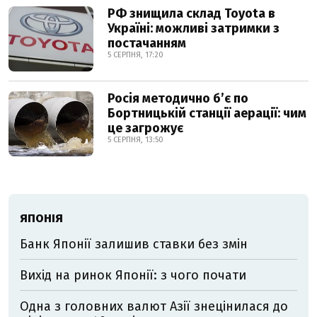
РФ знищила склад Toyota в
Україні: можливі затримки з
постачанням
5 СЕРПНЯ, 17:20
Росія методично б’є по
Бортницькій станції аерації: чим
це загрожує
5 СЕРПНЯ, 13:50
ЯПОНІЯ
Банк Японії залишив ставки без змін
Вихід на ринок Японії: з чого почати
Одна з головних валют Азії знецінилася до