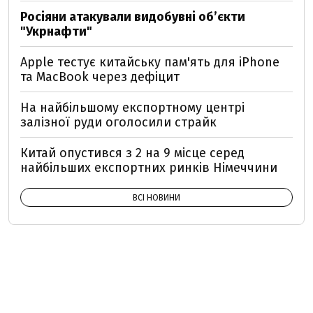
Росіяни атакували видобувні обʼєкти
"Укрнафти"
Apple тестує китайську пам'ять для iPhone
та MacBook через дефіцит
На найбільшому експортному центрі
залізної руди оголосили страйк
Китай опустився з 2 на 9 місце серед
найбільших експортних ринків Німеччини
ВСІ НОВИНИ