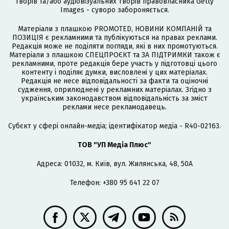
творів та/або аудіовізуальних творів правовласника Getty
Images - суворо забороняється.
Матеріали з плашкою PROMOTED, НОВИНИ КОМПАНІЙ та
ПОЗИЦІЯ є рекламними та публікуються на правах реклами.
Редакція може не поділяти погляди, які в них промотуються.
Матеріали з плашкою СПЕЦПРОЄКТ та ЗА ПІДТРИМКИ також є
рекламними, проте редакція бере участь у підготовці цього
контенту і поділяє думки, висловлені у цих матеріалах.
Редакція не несе відповідальності за факти та оціночні
судження, оприлюднені у рекламних матеріалах. Згідно з
українським законодавством відповідальність за зміст
реклами несе рекламодавець.
Cубєкт у сфері онлайн-медіа; ідентифікатор медіа - R40-02163.
ТОВ "УП Медіа Плюс"
Адреса: 01032, м. Київ, вул. Жилянська, 48, 50А
Телефон: +380 95 641 22 07