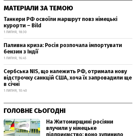
МАТЕРІАЛИ ЗА ТЕМОЮ
Танкери РФ освоїли маршрут повз німецькі
курорти – Bild
1 ЛИПНЯ, 18:30
Паливна криза: Росія розпочала імпортувати
бензин з Індії
1 ЛИПНЯ, 16:45
Сербська NIS, що належить РФ, отримала нову
відстрочку санкцій США, хоча їх запровадили ще
в січні
1 ЛИПНЯ, 10:40
ГОЛОВНЕ СЬОГОДНІ
На Житомирщині росіяни
влучили у німецьке
підприємство: воно зупинило