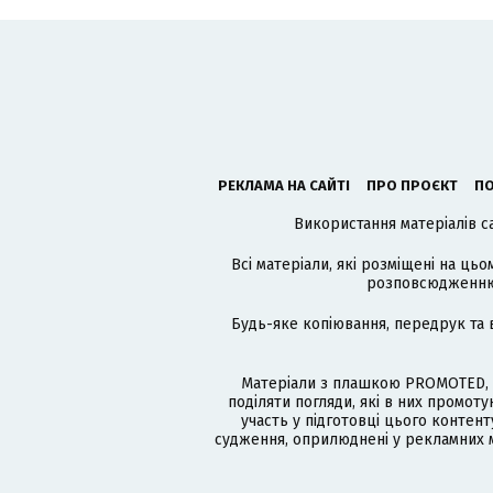
РЕКЛАМА НА САЙТІ
ПРО ПРОЄКТ
ПО
Використання матеріалів с
Всі матеріали, які розміщені на цьо
розповсюдженню в
Будь-яке копіювання, передрук та 
Матеріали з плашкою PROMOTED, 
поділяти погляди, які в них промо
участь у підготовці цього контенту
судження, оприлюднені у рекламних м