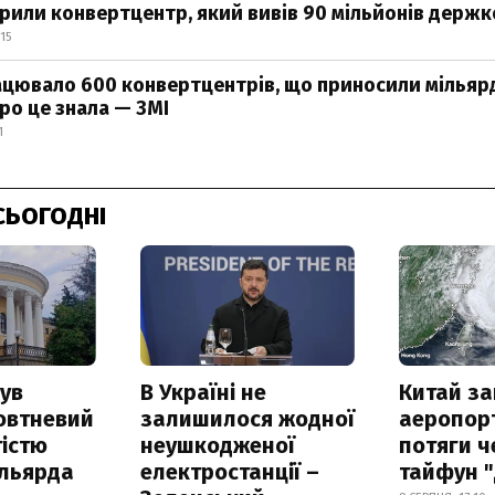
крили конвертцентр, який вивів 90 мільйонів держ
15
рацювало 600 конвертцентрів, що приносили мільярд
ро це знала — ЗМІ
1
СЬОГОДНІ
ув
В Україні не
Китай з
овтневий
залишилося жодної
аеропорт
істю
неушкодженої
потяги ч
ільярда
електростанції –
тайфун 