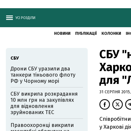
УСІ РОЗДІЛИ
НОВИНИ
ПУБЛІКАЦІЇ
КОЛОНКИ
ІН
СБУ "
СБУ
Харко
Дрони СБУ уразили два
танкери тіньового флоту
для "
РФ у Чорному морі
31 СЕРПНЯ 2015,
СБУ викрила розкрадання
10 млн грн на закупівлях
для відновлення
зруйнованих ТЕС
Співробітн
Правоохоронці викрили
у Харкові д