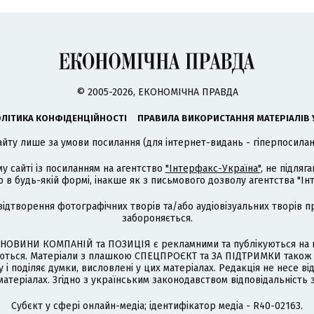
© 2005-2026, ЕКОНОМІЧНА ПРАВДА
ЛІТИКА КОНФІДЕНЦІЙНОСТІ
ПРАВИЛА ВИКОРИСТАННЯ МАТЕРІАЛІВ 
айту лише за умови посилання (для інтернет-видань - гіперпосиланн
му сайті із посиланням на агентство
"Інтерфакс-Україна"
, не підля
 будь-якій формі, інакше як з письмового дозволу агентства "Ін
відтворення фотографічних творів та/або аудіовізуальних творів п
забороняється.
НОВИНИ КОМПАНІЙ та ПОЗИЦІЯ є рекламними та публікуються на п
туються. Матеріали з плашкою СПЕЦПРОЄКТ та ЗА ПІДТРИМКИ також
 і поділяє думки, висловлені у цих матеріалах. Редакція не несе ві
атеріалах. Згідно з українським законодавством відповідальність 
Cубєкт у сфері онлайн-медіа; ідентифікатор медіа - R40-02163.