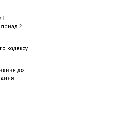
 і
 понад 2
го кодексу
гнення до
ування