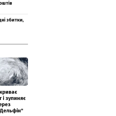
коштів
ні збитки,
акриває
 і зупиняє
ерез
"Дельфін"