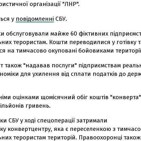
истичної організації "ЛНР".
ться у
повідомленні
СБУ.
и обслуговували майже 60 фіктивних підприємс
них терористам. Кошти переводилися у готівку т
ся на тимчасово окуповані бойовиками території
т також "надавав послуги" підприємствам реаль
номіки для ухилення від сплати податків до дер
іми оцінками щомісячний обіг коштів "конверта
ільйонів гривень.
ки СБУ у ході спецоперації затримали
ку конвертцентру, яка є переселенкою з тимчас
ьних терористам територій. Правоохоронці тако