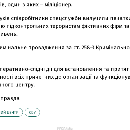
ів, один з яких – міліціонер.
уків співробітники спецслужби вилучили печатки
ію підконтрольних терористам фіктивних фірм та
ривень.
имінальне провадження за ст. 258-3 Кримінально
еративно-слідчі дії для встановлення та притя
ності всіх причетних до організації та функціон
йного центру.
 правда
НИЙ ЦЕНТР
СБУ
РЕКЛАМА: