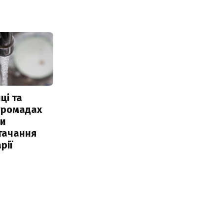
ці та
 громадах
ли
тачання
рії