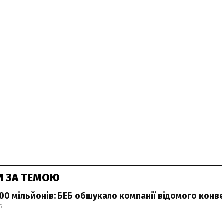
И ЗА ТЕМОЮ
800 мільйонів: БЕБ обшукало компанії відомого кон
5