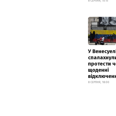
8 СЕРПНЯ, 15:15
У Венесуел
спалахнул
протести ч
щоденні
відключенн
8 СЕРПНЯ, 18:00