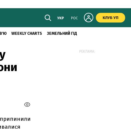
КЛУБ УП
УКР
РОС
В'Ю
WEEKLY CHARTS
ЗЕМЕЛЬНИЙ ГІД
у
РЕКЛАМА:
они
С припинили
мивалися