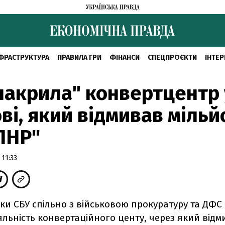
ФРАСТРУКТУРА
ПРАВИЛА ГРИ
ФІНАНСИ
СПЕЦПРОЄКТИ
ІНТЕР
накрила" конвертцентр 
ві, який відмивав мільй
ЛНР"
 11:33
ики СБУ спільно з військовою прокуратуру та ДФ
іяльність конвертаційного центу, через який від