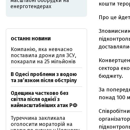
масштабні оборудки на
кошти терор
енерготендерах
Про це йде
Зловмисник
підконтроль
ОСТАННІ НОВИНИ
доставляли
Компанію, яка невчасно
поставила дрони для ЗСУ,
Конвертцен
покарали на 25 мільйонів
сектора еко
В Одесі проблеми з водою
бюджету.
та звʼязком після обстрілу
За попередн
Одещина частково без
понад 100 м
світла після однієї з
наймасштабніших атак РФ
Співробітни
Туреччина закликала
організатор
оголосити мораторій на
підконтрол