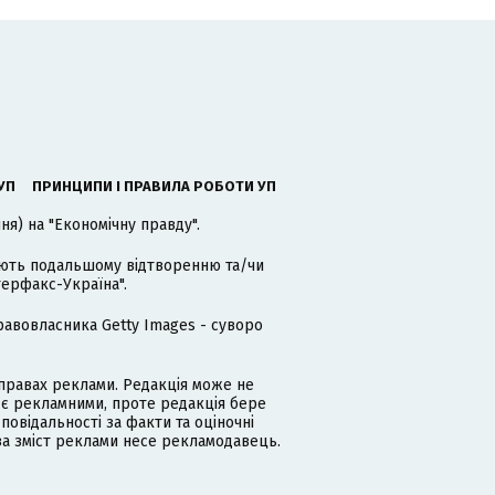
УП
ПРИНЦИПИ І ПРАВИЛА РОБОТИ УП
я) на "Економічну правду".
гають подальшому відтворенню та/чи
терфакс-Україна".
равовласника Getty Images - суворо
равах реклами. Редакція може не
 є рекламними, проте редакція бере
дповідальності за факти та оціночні
за зміст реклами несе рекламодавець.