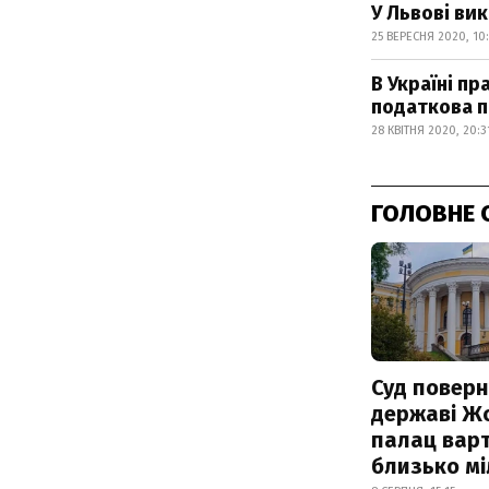
У Львові ви
25 ВЕРЕСНЯ 2020, 10:
В Україні п
податкова п
28 КВІТНЯ 2020, 20:3
ГОЛОВНЕ 
Суд поверн
державі Ж
палац варт
близько м