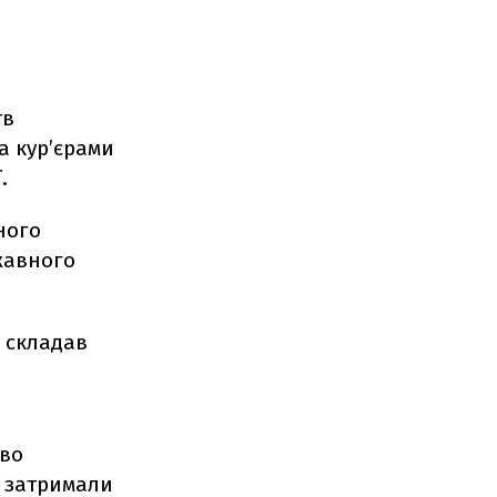
тв
а кур’єрами
.
ного
жавного
" складав
ово
ж затримали