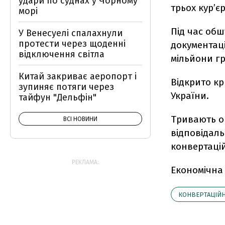
удари по суднах у Чорному
трьох кур’єр
морі
Під час обш
У Венесуелі спалахнули
протести через щоденні
документац
відключення світла
мільйони г
Китай закриває аеропорт і
Відкрито кр
зупиняє потяги через
України.
тайфун "Дельфін"
Тривають оп
ВСІ НОВИНИ
відповідаль
конвертаці
РЕКЛАМА:
Економічна
КОНВЕРТАЦІЙ