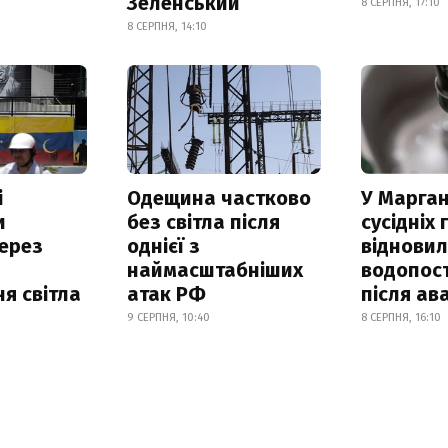
Зеленський
8 СЕРПНЯ, 17:10
8 СЕРПНЯ, 14:10
і
Одещина частково
У Марган
и
без світла після
сусідніх
ерез
однієї з
віднови
наймасштабніших
водопос
я світла
атак РФ
після ава
9 СЕРПНЯ, 10:40
8 СЕРПНЯ, 16:10