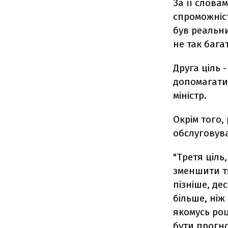
За її слова
спроможніст
був реальни
не так багат
Друга ціль 
допомагати
міністр.
Окрім того,
обслуговув
"Третя ціль
зменшити т
пізніше, де
більше, ніж
якомусь роц
бути прогно