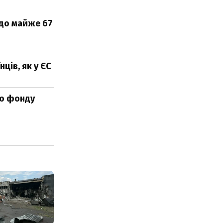
 до майже 67
ців, як у ЄС
го фонду