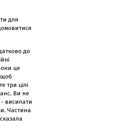
ти для
 домовитися
одатково до
ійні
вони це
, щоб
е три цілі
анс. Ви не
 - висилати
ки. Частина
 сказала