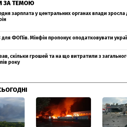
И ЗА ТЕМОЮ
редня зарплата у центральних органах влади зросла
фін
 для ФОПів. Мінфін пропонує оподатковувати україн
зав, скільки грошей та на що витратили з загально
пів року
СЬОГОДНІ