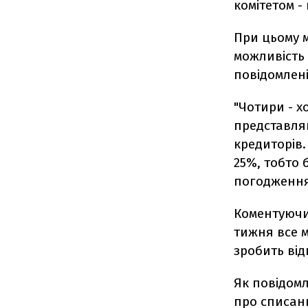
комітетом -
При цьому м
можливість 
повідомлені
"Чотири - х
представляю
кредиторів.
25%, тобто 
погодження,
Коментуючи
тижня все м
зробить ві
Як повідом
про списан