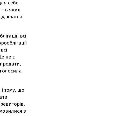
для себе
 – в яких
ду, країна
лігації, всі
врооблігації
всі
Це не є
 продати,
аголосила
 і тому, що
дати
кредиторів,
омовилися з