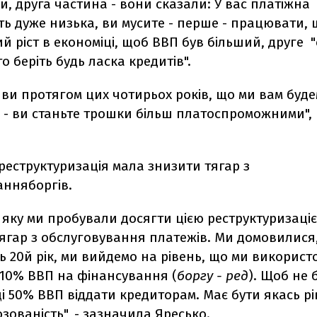
ми, друга частина - вони сказали: У вас платіжна
ь дуже низька, ви мусите - перше - працювати, 
й ріст в економіці, щоб ВВП був більший, друге "
о беріть будь ласка кредитів".
- ви протягом цих чотирьох років, що ми вам буд
 - ви станьте трошки більш платоспроможними",
 реструктуризація мала знизити тягар з
анняборгів.
, яку ми пробували досягти цією реструктуризаціє
ягар з обслуговування платежів. Ми домовилися
сь 20й рік, ми вийдемо на рівень, що ми використ
 10% ВВП на фінансування (
боргу
- ред
). Щоб не 
і 50% ВВП віддати кредиторам. Має бути якась рів
зованість", - зазначила Яресько.