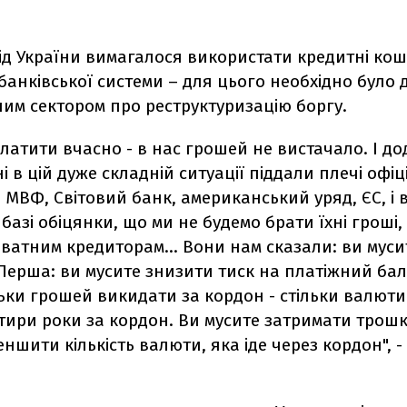
ід України вимагалося використати кредитні кош
ї банківської системи – для цього необхідно було
ним сектором про реструктуризацію боргу.
латити вчасно - в нас грошей не вистачало. І д
ні в цій дуже складній ситуації піддали плечі офіц
 МВФ, Світовий банк, американський уряд, ЄС, і 
базі обіцянки, що ми не будемо брати їхні гроші
ватним кредиторам... Вони нам сказали: ви мусит
Перша: ви мусите знизити тиск на платіжний бал
ьки грошей викидати за кордон - стільки валюти
тири роки за кордон. Ви мусите затримати трош
еншити кількість валюти, яка іде через кордон", -