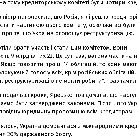
 на тому кредиторському комітеті були чотири кр
іністр наголосила, що Росія, як і решта кредитор
стати частиною цього комітету, оскільки всі були
 про те, що Україна оголошує реструктуризацію.
отіли брати участь і стати цим комітетом. Вони
ть 9 млрд із тих 22. Це суттєва, вагома частина
 Якщо говорити про ці 14 облігацій, то вони маю
блокуючий голос у всіх, крім російських облігацій.
 реструктуризацію не могли робити", - зазначила
 подальші кроки, Яресько повідомила, що насту
аємо бути затверджено законами. Після чого Ук
дповідну юридичну пропозицію всім кредиторам.
лялося, Україна домовилася з міжнародними кре
ня 20% державного боргу.