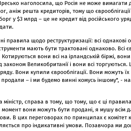
ресько наголосила, що Росія не може вимагати 
г, аніж решта кредиторів, тому що єврооблігації
орг у $3 млрд – це не кредит від російського уря
дати.
ні правила щодо реструктуризації: всі однакові об
струменти мають бути трактовані однаково. Всі є
. Котируються вони всі на ірландській біржі, вони 
д законом Великобританії і вони всі торгуються. 
уряду. Вони купили єврооблігації. Вони можуть їх
продали – і ми будемо винні комусь іншому", - н
 міністр, справа в тому, що тому, що є ці правила
 момент вони можуть бути продані, я мушу всім 
ови. В цих переговорах по принципах є комітет 
ляється про індикативні умови. Позавчора ми д