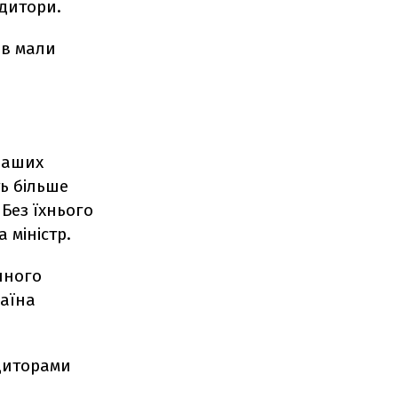
едитори.
ів мали
 наших
ть більше
 Без їхнього
 міністр.
пного
раїна
диторами