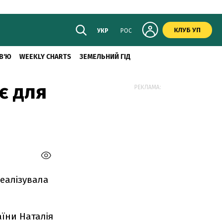
КЛУБ УП
УКР
РОС
В'Ю
WEEKLY CHARTS
ЗЕМЕЛЬНИЙ ГІД
є для
РЕКЛАМА:
еалізувала
аїни Наталія