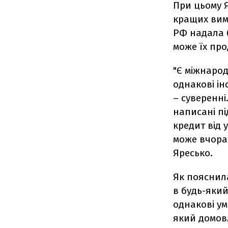
При цьому Я
кращих вимо
РФ надала б
може їх про
"Є міжнарод
однакові ін
– суверенні
написані пі
кредит від 
може вчора 
Яресько.
Як пояснила
в будь-який
однакові ум
який домов