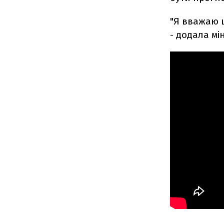
"Я вважаю ц
- додала мі