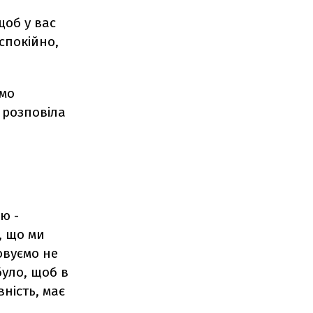
щоб у вас
спокійно,
емо
 розповіла
ю -
, що ми
овуємо не
було, щоб в
ність, має