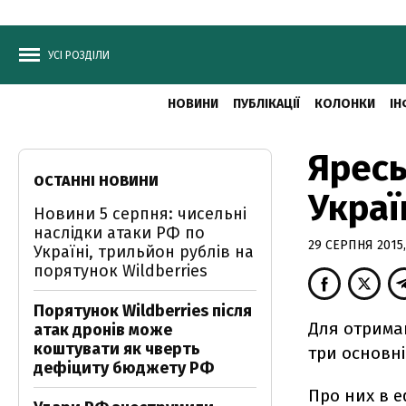
УСІ РОЗДІЛИ
НОВИНИ
ПУБЛІКАЦІЇ
КОЛОНКИ
ІН
Яресь
ОСТАННІ НОВИНИ
Украї
Новини 5 серпня: чисельні
наслідки атаки РФ по
29 СЕРПНЯ 2015,
Україні, трильйон рублів на
порятунок Wildberries
Порятунок Wildberries після
Для отрима
атак дронів може
коштувати як чверть
три основні
дефіциту бюджету РФ
Про них в е