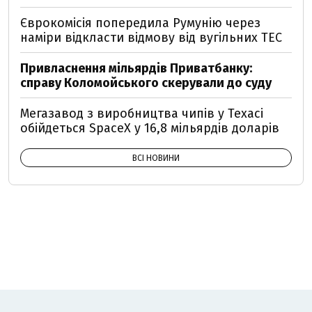
Єврокомісія попередила Румунію через
наміри відкласти відмову від вугільних ТЕС
Привласнення мільярдів Приватбанку:
справу Коломойського скерували до суду
Мегазавод з виробництва чипів у Техасі
обійдеться SpaceX у 16,8 мільярдів доларів
ВСІ НОВИНИ