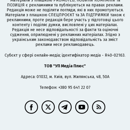
Матеріали з плашкою PROMOTED, НОВИНИ КОМПАНІЙ та
ПОЗИЦІЯ є рекламними та публікуються на правах реклами.
Редакція може не поділяти погляди, які в них промотуються.
Матеріали з плашкою СПЕЦПРОЄКТ та ЗА ПІДТРИМКИ також є
рекламними, проте редакція бере участь у підготовці цього
контенту і поділяє думки, висловлені у цих матеріалах.
Редакція не несе відповідальності за факти та оціночні
судження, оприлюднені у рекламних матеріалах. Згідно з
українським законодавством відповідальність за зміст
реклами несе рекламодавець.
Cубєкт у сфері онлайн-медіа; ідентифікатор медіа - R40-02163.
ТОВ "УП Медіа Плюс"
Адреса: 01032, м. Київ, вул. Жилянська, 48, 50А
Телефон: +380 95 641 22 07