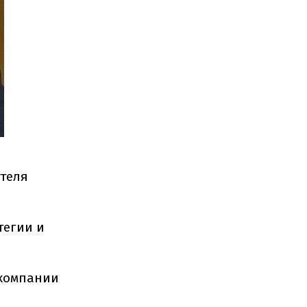
ителя
тегии и
окомпании