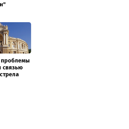
н"
е проблемы
и связью
бстрела