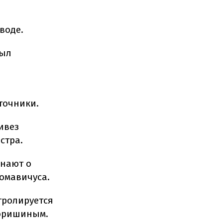
воде.
был
точники.
ивез
стра.
знают о
омавичуса.
тролируется
горишиным.