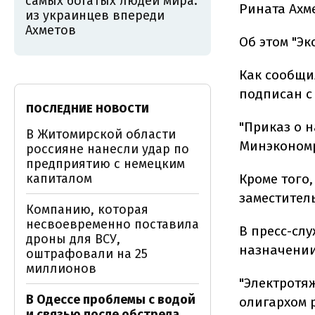
самых богатых людей мира:
Рината Ахм
из украинцев впереди
Ахметов
Об этом "Э
Как сообщи
подписан с
ПОСЛЕДНИЕ НОВОСТИ
"Приказ о 
В Житомирской области
Минэкономр
россияне нанесли удар по
предприятию с немецким
капиталом
Кроме того,
заместител
Компанию, которая
несвоевременно поставила
В пресс-сл
дроны для ВСУ,
назначении
оштрафовали на 25
миллионов
"Электротя
В Одессе проблемы с водой
олигархом 
и связью после обстрела