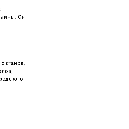
х
раины. Он
х станов,
алов,
родского