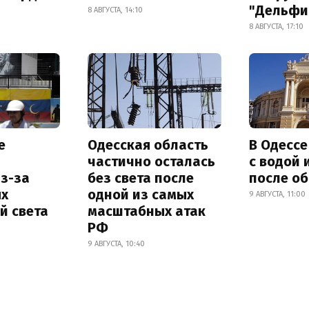
"Дельфи
8 АВГУСТА, 14:10
8 АВГУСТА, 17:10
е
Одесская область
В Одесс
частично осталась
с водой 
з-за
без света после
после о
х
одной из самых
9 АВГУСТА, 11:00
й света
масштабных атак
РФ
9 АВГУСТА, 10:40