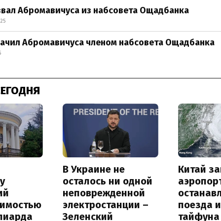
звал Абромавичуса из набсовета Ощадбанка
:25
начил Абромавичуса членом набсовета Ощадбанка
5
СЕГОДНЯ
В Украине не
Китай з
у
осталось ни одной
аэропор
ий
неповрежденной
останав
оимостью
электростанции –
поезда и
лиарда
Зеленский
тайфуна