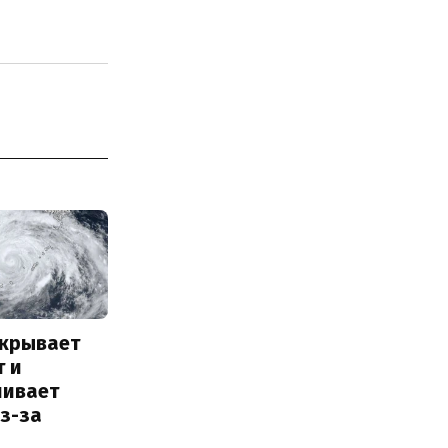
акрывает
т и
ливает
з-за