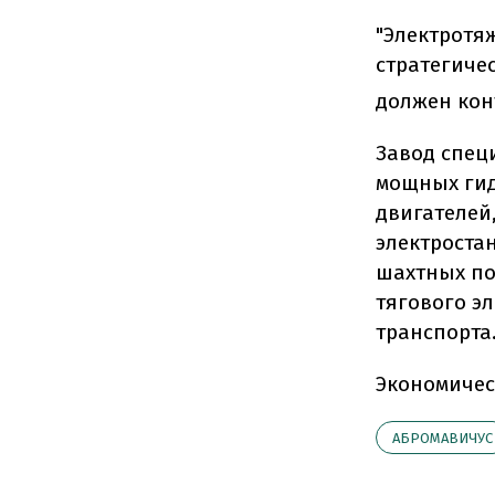
"Электротя
стратегиче
должен кон
Завод спец
мощных гид
двигателей
электроста
шахтных по
тягового э
транспорта
Экономичес
АБРОМАВИЧУС