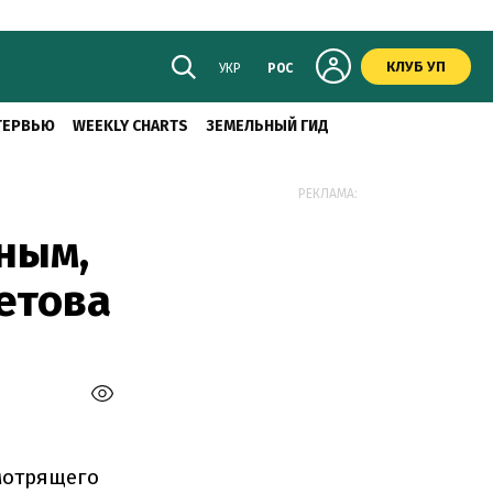
КЛУБ УП
УКР
РОС
ТЕРВЬЮ
WEEKLY CHARTS
ЗЕМЕЛЬНЫЙ ГИД
РЕКЛАМА:
ным,
етова
мотрящего