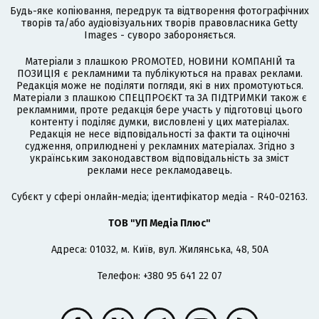
Будь-яке копіювання, передрук та відтворення фотографічних
творів та/або аудіовізуальних творів правовласника Getty
Images - суворо забороняється.
Матеріали з плашкою PROMOTED, НОВИНИ КОМПАНІЙ та
ПОЗИЦІЯ є рекламними та публікуються на правах реклами.
Редакція може не поділяти погляди, які в них промотуються.
Матеріали з плашкою СПЕЦПРОЄКТ та ЗА ПІДТРИМКИ також є
рекламними, проте редакція бере участь у підготовці цього
контенту і поділяє думки, висловлені у цих матеріалах.
Редакція не несе відповідальності за факти та оціночні
судження, оприлюднені у рекламних матеріалах. Згідно з
українським законодавством відповідальність за зміст
реклами несе рекламодавець.
Cубєкт у сфері онлайн-медіа; ідентифікатор медіа - R40-02163.
ТОВ "УП Медіа Плюс"
Адреса: 01032, м. Київ, вул. Жилянська, 48, 50А
Телефон: +380 95 641 22 07