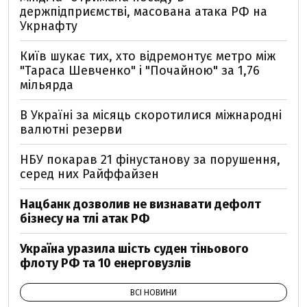
держпідприємстві, масована атака РФ на
Укрнафту
Київ шукає тих, хто відремонтує метро між
"Тараса Шевченко" і "Почайною" за 1,76
мільярда
В Україні за місяць скоротилися міжнародні
валютні резерви
НБУ покарав 21 фінустанову за порушення,
серед них Райффайзен
Нацбанк дозволив не визнавати дефолт
бізнесу на тлі атак РФ
Україна уразила шість суден тіньового
флоту РФ та 10 енерговузлів
ВСІ НОВИНИ