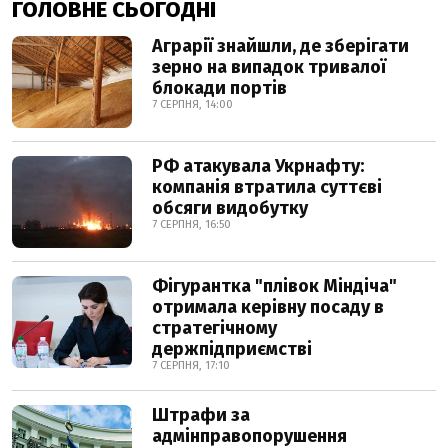
ГОЛОВНЕ СЬОГОДНІ
Аграрії знайшли, де зберігати
зерно на випадок тривалої
блокади портів
7 СЕРПНЯ, 14:00
РФ атакувала Укрнафту:
компанія втратила суттєві
обсяги видобутку
7 СЕРПНЯ, 16:50
Фігурантка "плівок Міндіча"
отримала керівну посаду в
стратегічному
держпідприємстві
7 СЕРПНЯ, 17:10
Штрафи за
адмінправопорушення