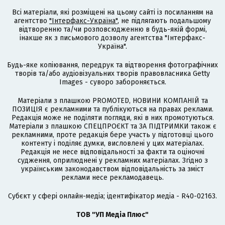
Всі матеріали, які розміщені на цьому сайті із посиланням на
агентство
"Інтерфакс-Україна"
, не підлягають подальшому
відтворенню та/чи розповсюдженню в будь-якій формі,
інакше як з письмового дозволу агентства "Інтерфакс-
Україна".
Будь-яке копіювання, передрук та відтворення фотографічних
творів та/або аудіовізуальних творів правовласника Getty
Images - суворо забороняється.
Матеріали з плашкою PROMOTED, НОВИНИ КОМПАНІЙ та
ПОЗИЦІЯ є рекламними та публікуються на правах реклами.
Редакція може не поділяти погляди, які в них промотуються.
Матеріали з плашкою СПЕЦПРОЄКТ та ЗА ПІДТРИМКИ також є
рекламними, проте редакція бере участь у підготовці цього
контенту і поділяє думки, висловлені у цих матеріалах.
Редакція не несе відповідальності за факти та оціночні
судження, оприлюднені у рекламних матеріалах. Згідно з
українським законодавством відповідальність за зміст
реклами несе рекламодавець.
Cубєкт у сфері онлайн-медіа; ідентифікатор медіа - R40-02163.
ТОВ "УП Медіа Плюс"