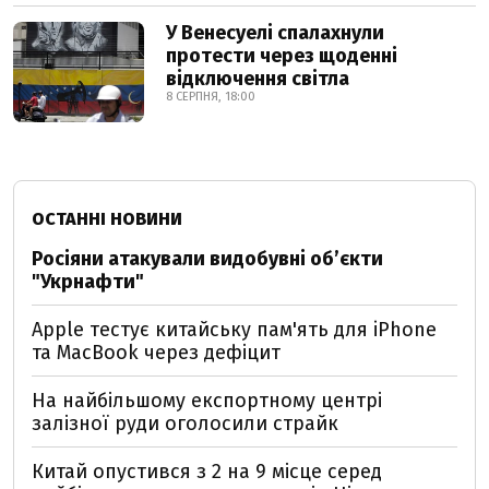
У Венесуелі спалахнули
протести через щоденні
відключення світла
8 СЕРПНЯ, 18:00
ОСТАННІ НОВИНИ
Росіяни атакували видобувні обʼєкти
"Укрнафти"
Apple тестує китайську пам'ять для iPhone
та MacBook через дефіцит
На найбільшому експортному центрі
залізної руди оголосили страйк
Китай опустився з 2 на 9 місце серед