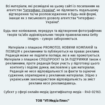
Всі матеріали, які розміщені на цьому сайті із посиланням на
агентство
"Інтерфакс-Україна"
, не підлягають подальшому
відтворенню та/чи розповсюдженню в будь-якій формі,
інакше як з письмового дозволу агентства "Інтерфакс-
Україна".
Будь-яке копіювання, передрук та відтворення фотографічних
творів та/або аудіовізуальних творів правовласника Getty
Images - суворо забороняється.
Матеріали з плашкою PROMOTED, НОВИНИ КОМПАНІЙ та
ПОЗИЦІЯ є рекламними та публікуються на правах реклами.
Редакція може не поділяти погляди, які в них промотуються.
Матеріали з плашкою СПЕЦПРОЄКТ та ЗА ПІДТРИМКИ також є
рекламними, проте редакція бере участь у підготовці цього
контенту і поділяє думки, висловлені у цих матеріалах.
Редакція не несе відповідальності за факти та оціночні
судження, оприлюднені у рекламних матеріалах. Згідно з
українським законодавством відповідальність за зміст
реклами несе рекламодавець.
Cубєкт у сфері онлайн-медіа; ідентифікатор медіа - R40-02163.
ТОВ "УП Медіа Плюс"