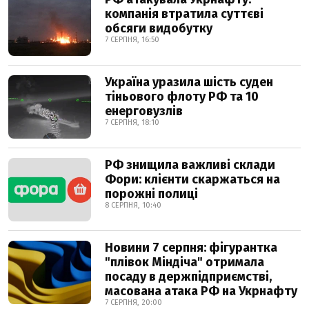
компанія втратила суттєві
обсяги видобутку
7 СЕРПНЯ, 16:50
Україна уразила шість суден
тіньового флоту РФ та 10
енерговузлів
7 СЕРПНЯ, 18:10
РФ знищила важливі склади
Фори: клієнти скаржаться на
порожні полиці
8 СЕРПНЯ, 10:40
Новини 7 серпня: фігурантка
"плівок Міндіча" отримала
посаду в держпідприємстві,
масована атака РФ на Укрнафту
7 СЕРПНЯ, 20:00