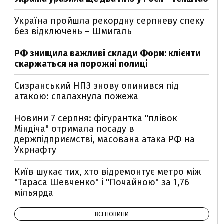
Україна пройшла рекордну серпневу спеку
без відключень – Шмигаль
РФ знищила важливі склади Фори: клієнти
скаржаться на порожні полиці
Сизранський НПЗ знову опинився під
атакою: спалахнула пожежа
Новини 7 серпня: фігурантка "плівок
Міндіча" отримала посаду в
держпідприємстві, масована атака РФ на
Укрнафту
Київ шукає тих, хто відремонтує метро між
"Тараса Шевченко" і "Почайною" за 1,76
мільярда
ВСІ НОВИНИ