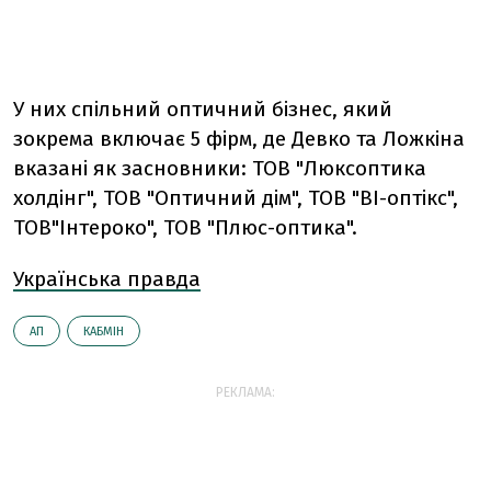
У них спільний оптичний бізнес, який
зокрема включає 5 фірм, де Девко та Ложкіна
вказані як засновники: ТОВ "Люксоптика
холдінг", ТОВ "Оптичний дім", ТОВ "ВІ-оптікс",
ТОВ"Інтероко", ТОВ "Плюс-оптика".
Українська правда
АП
КАБМІН
РЕКЛАМА: