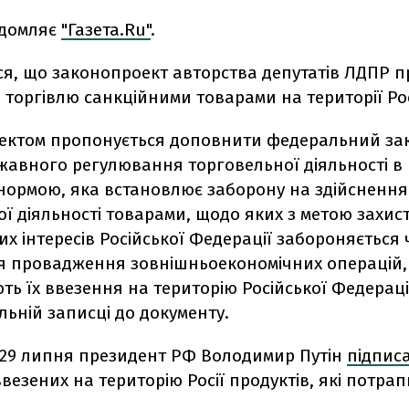
ідомляє
"Газета.Ru"
.
ся, що законопроект авторства депутатів ЛДПР 
торгівлю санкційними товарами на території Рос
ектом пропонується доповнити федеральний за
авного регулювання торговельної діяльності в 
 нормою, яка встановлює заборону на здійснення
ї діяльності товарами, щодо яких з метою захис
х інтересів Російської Федерації забороняється 
я провадження зовнішньоекономічних операцій, 
ь їх ввезення на територію Російської Федерації
ьній записці до документу.
 29 липня президент РФ Володимир Путін
підписа
езених на територію Росії продуктів, які потрап