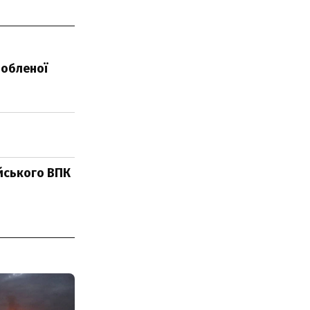
робленої
ійського ВПК