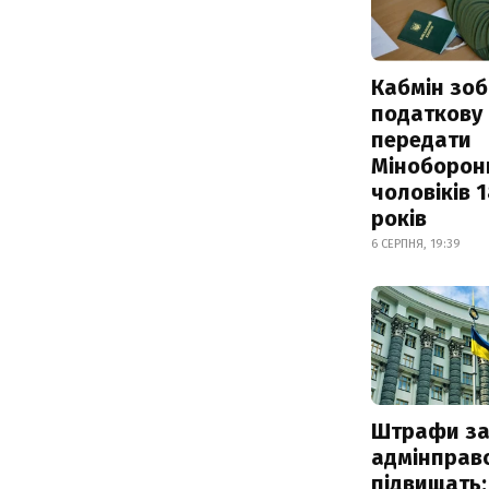
Кабмін зоб
податкову
передати
Міноборон
чоловіків 
років
6 СЕРПНЯ, 19:39
Штрафи з
адмінправ
підвищать: