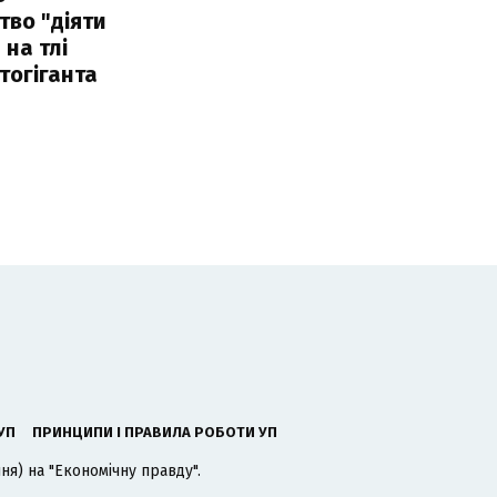
тво "діяти
 на тлі
тогіганта
УП
ПРИНЦИПИ І ПРАВИЛА РОБОТИ УП
я) на "Економічну правду".