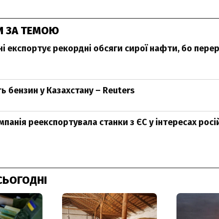
И ЗА ТЕМОЮ
вні експортує рекордні обсяги сирої нафти, бо пере
ь бензин у Казахстану – Reuters
мпанія реекспортувала станки з ЄС у інтересах рос
СЬОГОДНІ