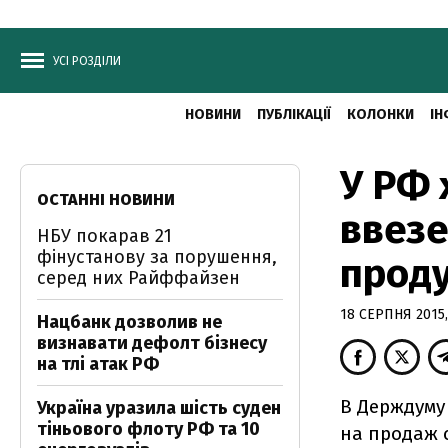
УСІ РОЗДІЛИ
НОВИНИ
ПУБЛІКАЦІЇ
КОЛОНКИ
ІН
У РФ 
ОСТАННІ НОВИНИ
ввезе
НБУ покарав 21
фінустанову за порушення,
проду
серед них Райффайзен
18 СЕРПНЯ 2015,
Нацбанк дозволив не
визнавати дефолт бізнесу
на тлі атак РФ
В Держдуму
Україна уразила шість суден
тіньового флоту РФ та 10
на продаж с