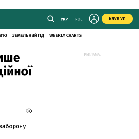
КЛУБ УП
УКР
РОС
В'Ю
ЗЕМЕЛЬНИЙ ГІД
WEEKLY CHARTS
лише
РЕКЛАМА:
ційної
 заборону