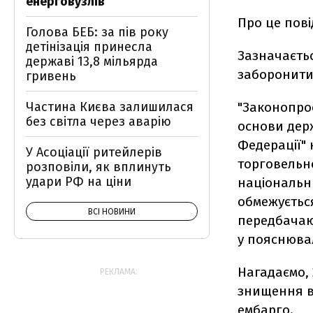
енерговузлів
Про це пов
Голова БЕБ: за пів року
детінізація принесла
Зазначаєть
державі 13,8 мільярда
заборонити 
гривень
Частина Києва залишилася
"Законопро
без світла через аварію
основи держ
Федерації"
У Асоціації ритейлерів
торговельно
розповіли, як вплинуть
удари РФ на ціни
національни
обмежуєтьс
ВСІ НОВИНИ
передбачают
у пояснювал
Нагадаємо,
РЕКЛАМА:
знищення вв
ембарго.