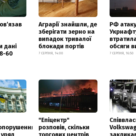
овʼязав
Аграрії знайшли, де
РФ атак
зберігати зерно на
Укрнафту
випадок тривалої
втратила
и дані
блокади портів
обсяги в
18-60
7 СЕРПНЯ, 14:00
7 СЕРПНЯ, 16:50
а
"Епіцентр"
Співвла
опорушення
розповів, скільки
Volkswa
 уряд
торгових центрів
заклика