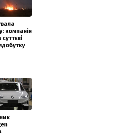
увала
: компанія
 суттєві
идобутку
сник
gen
в