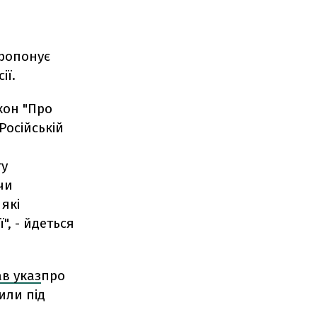
пропонує
ії.
кон "Про
Російській
ту
чи
які
", - йдеться
в указ
про
или під