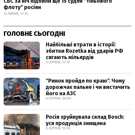
СБС за ніч підбили ще 15 суден "тіньового
флоту" росіян
13 ЛИПНЯ, 12:35
ГОЛОВНЕ СЬОГОДНІ
Найбільші втрати в історії:
збитки Rozetka від ударів РФ
сягають мільярдів
6 СЕРПНЯ, 12:10
"Ринок пройде по краю". Чому
дорожчає пальне і чи вистачить
його на АЗС
6 СЕРПНЯ, 06:00
Росія зруйнувала склад Bosch:
уся продукція знищена
6 СЕРПНЯ, 10:50