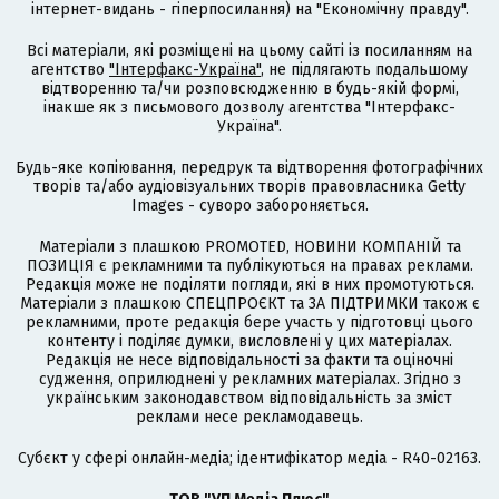
інтернет-видань - гіперпосилання) на "Економічну правду".
Всі матеріали, які розміщені на цьому сайті із посиланням на
агентство
"Інтерфакс-Україна"
, не підлягають подальшому
відтворенню та/чи розповсюдженню в будь-якій формі,
інакше як з письмового дозволу агентства "Інтерфакс-
Україна".
Будь-яке копіювання, передрук та відтворення фотографічних
творів та/або аудіовізуальних творів правовласника Getty
Images - суворо забороняється.
Матеріали з плашкою PROMOTED, НОВИНИ КОМПАНІЙ та
ПОЗИЦІЯ є рекламними та публікуються на правах реклами.
Редакція може не поділяти погляди, які в них промотуються.
Матеріали з плашкою СПЕЦПРОЄКТ та ЗА ПІДТРИМКИ також є
рекламними, проте редакція бере участь у підготовці цього
контенту і поділяє думки, висловлені у цих матеріалах.
Редакція не несе відповідальності за факти та оціночні
судження, оприлюднені у рекламних матеріалах. Згідно з
українським законодавством відповідальність за зміст
реклами несе рекламодавець.
Cубєкт у сфері онлайн-медіа; ідентифікатор медіа - R40-02163.