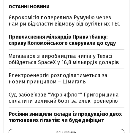
ОСТАННІ НОВИНИ
Єврокомісія попередила Румунію через
наміри відкласти відмову від вугільних ТЕС
Привласнення мільярдів Приватбанку:
справу Коломойського скерували до суду
Мегазавод з виробництва чипів у Техасі
обійдеться SpaceX у 16,8 мільярдів доларів
Електроенергія розподілятиметься за
новим принципом – Шмигаль
Суд забов’язав "Укррічфлот" Григоришина
сплатити великий борг за електроенерію
Росіяни знищили склади із продукцією двох
тютюнових гігантів: чи буде дефіцит