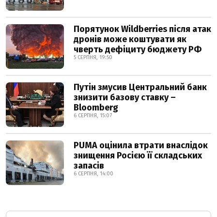
Порятунок Wildberries після атак
дронів може коштувати як
чверть дефіциту бюджету РФ
5 СЕРПНЯ, 19:50
Путін змусив Центральний банк
знизити базову ставку –
Bloomberg
6 СЕРПНЯ, 15:07
PUMA оцінила втрати внаслідок
знищення Росією її складських
запасів
6 СЕРПНЯ, 14:00