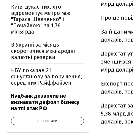
млрд доларі
Київ шукає тих, хто
відремонтує метро між
Про це пов
"Тараса Шевченко" і
"Почайною" за 1,76
За її даними
мільярда
доларів, тод
В Україні за місяць
скоротилися міжнародні
Держстат ут
валютні резерви
зменшився н
млрд доларі
НБУ покарав 21
фінустанову за порушення,
серед них Райффайзен
Експорт пос
доларів, тод
Нацбанк дозволив не
визнавати дефолт бізнесу
Держстат за
на тлі атак РФ
5,38 млрд до
доларів, зок
ВСІ НОВИНИ