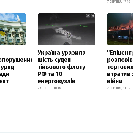
7 СЕРПНЯ, 17:10
а
Україна уразила
"Епіцент
опорушення
шість суден
розповів
 уряд
тіньового флоту
торгових
ади
РФ та 10
втратив 
єкт
енерговузлів
війни
7 СЕРПНЯ, 18:10
7 СЕРПНЯ, 11:56