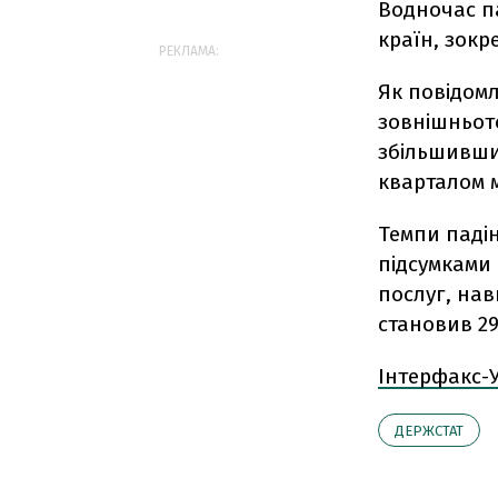
Водночас па
країн, зокре
РЕКЛАМА:
Як повідомл
зовнішньото
збільшившис
кварталом 
Темпи падін
підсумками п
послуг, нав
становив 29
Інтерфакс-
ДЕРЖСТАТ