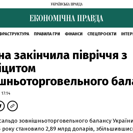
ФРАСТРУКТУРА
ПРАВИЛА ГРИ
ФІНАНСИ
СПЕЦПРОЄКТИ
ІНТЕР
на закінчила півріччя з
іцитом
шньоторговельного бал
 17:14
сальдо зовнішньоторговельного балансу Україн
15 року становило 2,89 млрд доларів, збільшившись