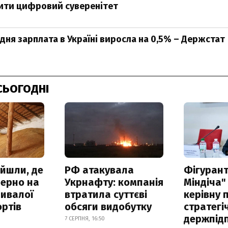
ити цифровий суверенітет
едня зарплата в Україні виросла на 0,5% – Держстат
СЬОГОДНІ
айшли, де
РФ атакувала
Фігурант
зерно на
Укрнафту: компанія
Міндіча"
ривалої
втратила суттєві
керівну 
ртів
обсяги видобутку
стратегі
держпід
7 СЕРПНЯ, 16:50