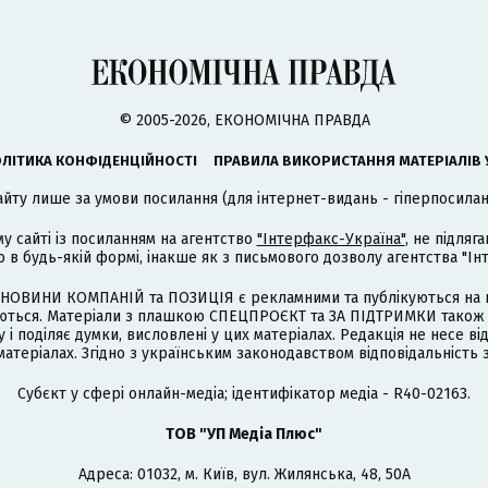
© 2005-2026, ЕКОНОМІЧНА ПРАВДА
ЛІТИКА КОНФІДЕНЦІЙНОСТІ
ПРАВИЛА ВИКОРИСТАННЯ МАТЕРІАЛІВ 
айту лише за умови посилання (для інтернет-видань - гіперпосиланн
му сайті із посиланням на агентство
"Інтерфакс-Україна"
, не підля
 будь-якій формі, інакше як з письмового дозволу агентства "Ін
НОВИНИ КОМПАНІЙ та ПОЗИЦІЯ є рекламними та публікуються на п
туються. Матеріали з плашкою СПЕЦПРОЄКТ та ЗА ПІДТРИМКИ також
 і поділяє думки, висловлені у цих матеріалах. Редакція не несе ві
атеріалах. Згідно з українським законодавством відповідальність 
Cубєкт у сфері онлайн-медіа; ідентифікатор медіа - R40-02163.
ТОВ "УП Медіа Плюс"
Адреса: 01032, м. Київ, вул. Жилянська, 48, 50А