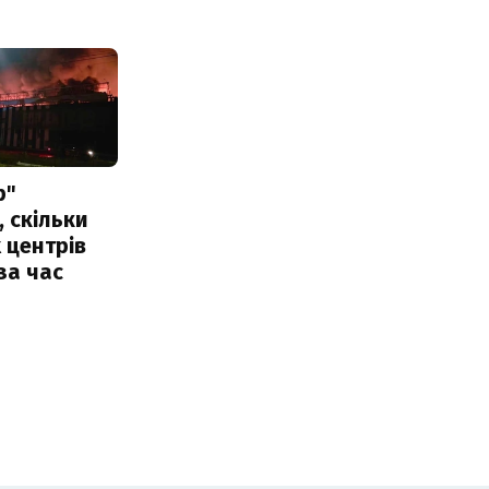
р"
, скільки
 центрів
за час