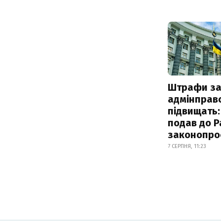
Штрафи з
адмінправ
підвищать:
подав до Р
законопро
7 СЕРПНЯ, 11:23