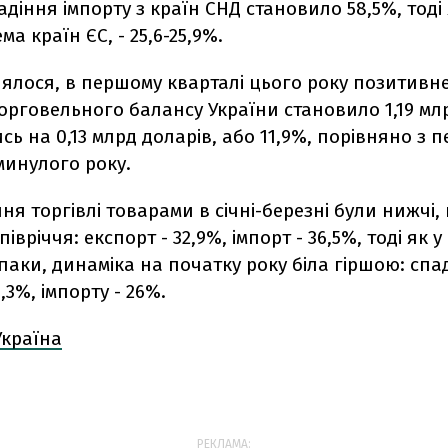
діння імпорту з країн СНД становило 58,5%, тоді 
ма країн ЄС, - 25,6-25,9%.
ялося, в першому кварталі цього року позитивн
рговельного балансу України становило 1,19 млр
ь на 0,13 млрд доларів, або 11,9%, порівняно з 
минулого року.
ня торгівлі товарами в січні-березні були нижчі, 
івріччя: експорт - 32,9%, імпорт - 36,5%, тоді як у
паки, динаміка на початку року біла гіршою: спа
,3%, імпорту - 26%.
Україна
РЕКЛАМА: