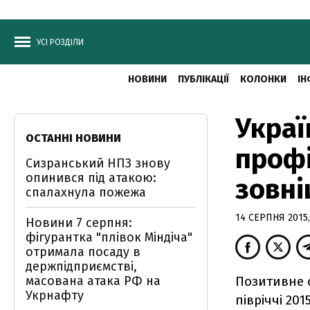
УСІ РОЗДІЛИ
НОВИНИ
ПУБЛІКАЦІЇ
КОЛОНКИ
ІН
Украї
ОСТАННІ НОВИНИ
проф
Сизранський НПЗ знову
опинився під атакою:
зовні
спалахнула пожежа
14 СЕРПНЯ 2015,
Новини 7 серпня:
фігурантка "плівок Міндіча"
отримала посаду в
держпідприємстві,
масована атака РФ на
Позитивне 
Укрнафту
півріччі 20