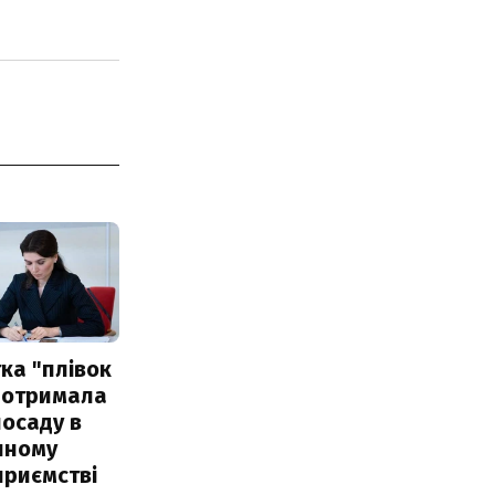
ка "плівок
 отримала
посаду в
чному
приємстві