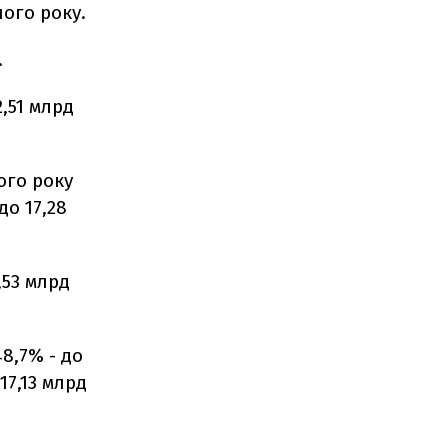
ого року.
.
2,51 млрд
ого року
до 17,28
,53 млрд
8,7% - до
17,13 млрд