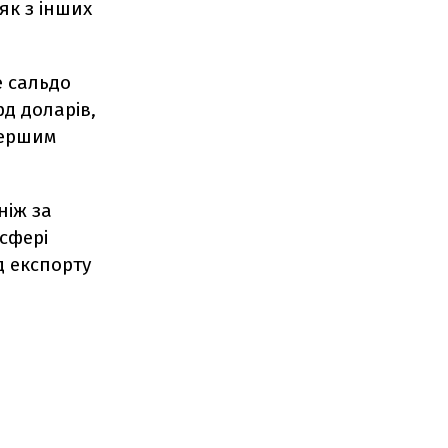
як з інших
е сальдо
д доларів,
першим
ніж за
 сфері
д експорту