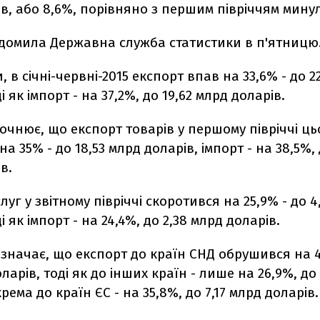
в, або 8,6%, порівняно з першим півріччям минул
ідомила Державна служба статистики в п'ятницю
, в січні-червні-2015 експорт впав на 33,6% - до 2
і як імпорт - на 37,2%, до 19,62 млрд доларів.
очнює, що експорт товарів у першому півріччі ць
а 35% - до 18,53 млрд доларів, імпорт - на 38,5%, 
в.
луг у звітному півріччі скоротився на 25,9% - до 4
і як імпорт - на 24,4%, до 2,38 млрд доларів.
значає, що експорт до країн СНД обрушився на 4
ларів, тоді як до інших країн - лише на 26,9%, до 
рема до країн ЄС - на 35,8%, до 7,17 млрд доларів.