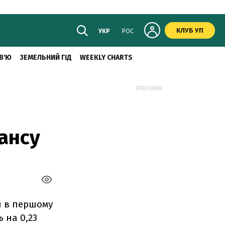
КЛУБ УП
УКР
РОС
В'Ю
ЗЕМЕЛЬНИЙ ГІД
WEEKLY CHARTS
РЕКЛАМА:
ансу
и в першому
 на 0,23