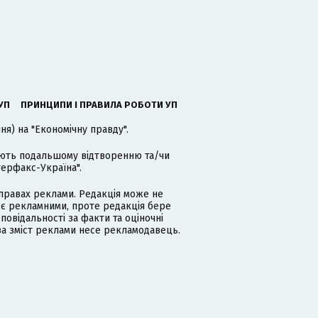
УП
ПРИНЦИПИ І ПРАВИЛА РОБОТИ УП
я) на "Економічну правду".
гають подальшому відтворенню та/чи
терфакс-Україна".
равах реклами. Редакція може не
 є рекламними, проте редакція бере
дповідальності за факти та оціночні
за зміст реклами несе рекламодавець.