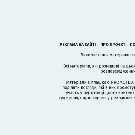
РЕКЛАМА НА САЙТІ
ПРО ПРОЄКТ
ПО
Використання матеріалів с
Всі матеріали, які розміщені на цьо
розповсюдженню в
Матеріали з плашкою PROMOTED, 
поділяти погляди, які в них промо
участь у підготовці цього контенту
судження, оприлюднені у рекламних м