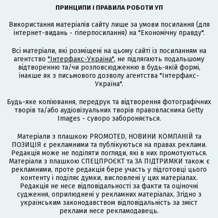
ПРИНЦИПИ І ПРАВИЛА РОБОТИ УП
Використання матеріалів сайту лише за умови посилання (для
інтернет-видань - гіперпосилання) на "Економічну правду".
Всі матеріали, які розміщені на цьому сайті із посиланням на
агентство
"Інтерфакс-Україна"
, не підлягають подальшому
відтворенню та/чи розповсюдженню в будь-якій формі,
інакше як з письмового дозволу агентства "Інтерфакс-
Україна".
Будь-яке копіювання, передрук та відтворення фотографічних
творів та/або аудіовізуальних творів правовласника Getty
Images - суворо забороняється.
Матеріали з плашкою PROMOTED, НОВИНИ КОМПАНІЙ та
ПОЗИЦІЯ є рекламними та публікуються на правах реклами.
Редакція може не поділяти погляди, які в них промотуються.
Матеріали з плашкою СПЕЦПРОЄКТ та ЗА ПІДТРИМКИ також є
рекламними, проте редакція бере участь у підготовці цього
контенту і поділяє думки, висловлені у цих матеріалах.
Редакція не несе відповідальності за факти та оціночні
судження, оприлюднені у рекламних матеріалах. Згідно з
українським законодавством відповідальність за зміст
реклами несе рекламодавець.