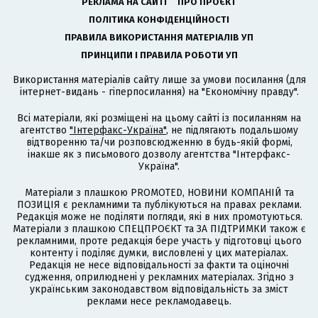
РЕКЛАМА НА САЙТІ
ПРО ПРОЄКТ
ПОЛІТИКА КОНФІДЕНЦІЙНОСТІ
ПРАВИЛА ВИКОРИСТАННЯ МАТЕРІАЛІВ УП
ПРИНЦИПИ І ПРАВИЛА РОБОТИ УП
Використання матеріалів сайту лише за умови посилання (для
інтернет-видань - гіперпосилання) на "Економічну правду".
Всі матеріали, які розміщені на цьому сайті із посиланням на
агентство
"Інтерфакс-Україна"
, не підлягають подальшому
відтворенню та/чи розповсюдженню в будь-якій формі,
інакше як з письмового дозволу агентства "Інтерфакс-
Україна".
Матеріали з плашкою PROMOTED, НОВИНИ КОМПАНІЙ та
ПОЗИЦІЯ є рекламними та публікуються на правах реклами.
Редакція може не поділяти погляди, які в них промотуються.
Матеріали з плашкою СПЕЦПРОЄКТ та ЗА ПІДТРИМКИ також є
рекламними, проте редакція бере участь у підготовці цього
контенту і поділяє думки, висловлені у цих матеріалах.
Редакція не несе відповідальності за факти та оціночні
судження, оприлюднені у рекламних матеріалах. Згідно з
українським законодавством відповідальність за зміст
реклами несе рекламодавець.