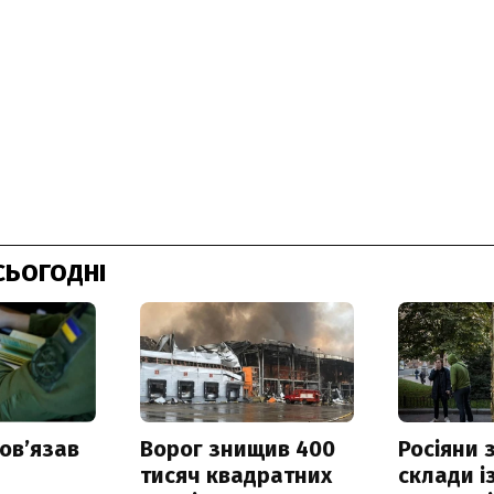
СЬОГОДНІ
овʼязав
Ворог знищив 400
Росіяни
тисяч квадратних
склади і