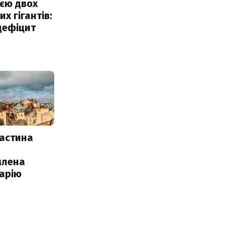
єю двох
х гігантів:
дефіцит
частина
млена
арію