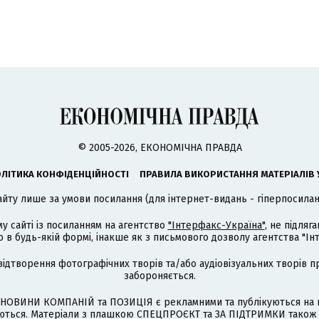
© 2005-2026, ЕКОНОМІЧНА ПРАВДА
ЛІТИКА КОНФІДЕНЦІЙНОСТІ
ПРАВИЛА ВИКОРИСТАННЯ МАТЕРІАЛІВ 
айту лише за умови посилання (для інтернет-видань - гіперпосиланн
му сайті із посиланням на агентство
"Інтерфакс-Україна"
, не підля
 будь-якій формі, інакше як з письмового дозволу агентства "Ін
відтворення фотографічних творів та/або аудіовізуальних творів п
забороняється.
НОВИНИ КОМПАНІЙ та ПОЗИЦІЯ є рекламними та публікуються на п
туються. Матеріали з плашкою СПЕЦПРОЄКТ та ЗА ПІДТРИМКИ також