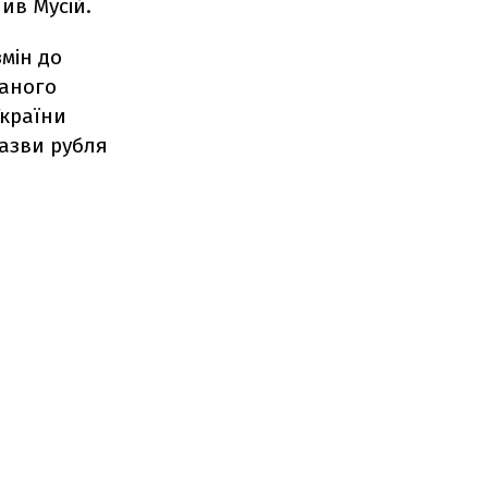
ив Мусій.
мін до
ваного
України
назви рубля