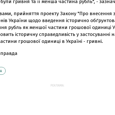
ули гривня та її менша частина рубль", - зазнач
вами, прийняття проекту Закону "Про внесення з
онів України щодо введення історично обґрунто
ня рубль як меншої частини грошової одиниці 
новить історичну справедливість у застосуванні 
астини грошової одиниці в Україні - гривні.
 правда
А
РЕКЛАМА: