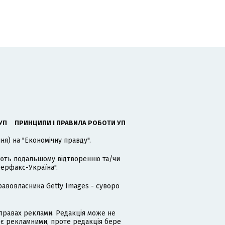
УП
ПРИНЦИПИ І ПРАВИЛА РОБОТИ УП
я) на "Економічну правду".
гають подальшому відтворенню та/чи
терфакс-Україна".
равовласника Getty Images - суворо
равах реклами. Редакція може не
 є рекламними, проте редакція бере