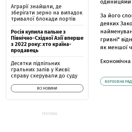
одиницями б
Аграрії знайшли, де
зберігати зерно на випадок
За його сло
тривалої блокади портів
деяких Зак
найменуван
Росія купила пальне з
Північно-Східної Азії вперше
гривні" від
з 2022 року: хто країна-
як меншої ч
продавець
Економічна
Десятки підпільних
гральних залів у Києві:
справу скерували до суду
ВЕРХОВНА РАД
ВСІ НОВИНИ
РЕКЛАМА: