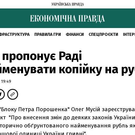
ФРАСТРУКТУРА
ПРАВИЛА ГРИ
ФІНАНСИ
СПЕЦПРОЄКТИ
ІНТЕР
 пропонує Раді
менувати копійку на р
 19:49
"Блоку Петра Порошенка" Олег Мусій зареєструв
кт "Про внесення змін до деяких законів Україн
сторично обґрунтованого найменування рубль я
шової одиниці України гривні".