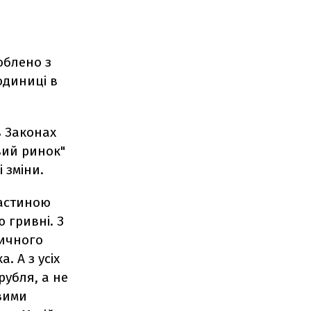
облено з
одиниці в
в Законах
вий ринок"
 зміни.
частиною
ю гривні. З
ричного
. А з усіх
рубля, а не
овими