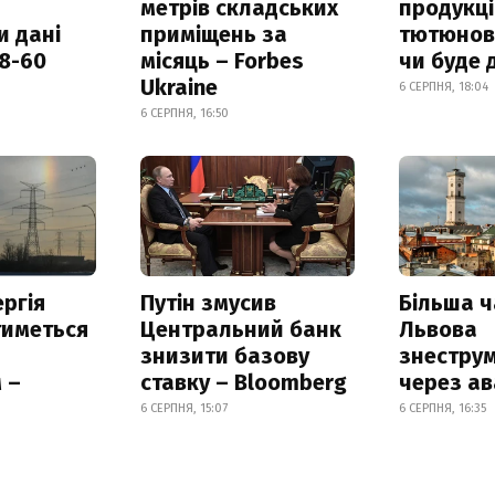
метрів складських
продукці
и дані
приміщень за
тютюнови
18-60
місяць – Forbes
чи буде 
Ukraine
6 СЕРПНЯ, 18:04
6 СЕРПНЯ, 16:50
ргія
Путін змусив
Більша 
тиметься
Центральний банк
Львова
знизити базову
знестру
 –
ставку – Bloomberg
через ав
6 СЕРПНЯ, 15:07
6 СЕРПНЯ, 16:35