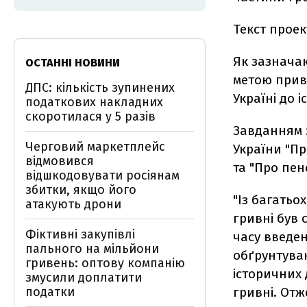
Текст прое
Як зазнача
ОСТАННІ НОВИНИ
метою прив
ДПС: кількість зупинених
Україні до 
податкових накладних
скоротилася у 5 разів
Завданням з
Черговий маркетплейс
України "Пр
відмовився
та "Про пен
відшкодовувати росіянам
збитки, якщо його
"Із багать
атакують дрони
гривні був с
Фіктивні закупівлі
часу введен
пального на мільйони
обґрунтуван
гривень: оптову компанію
історичних 
змусили доплатити
податки
гривні. Отж