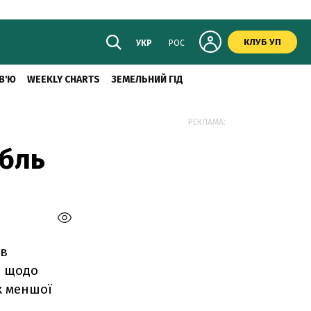
КЛУБ УП
УКР
РОС
В'Ю
WEEKLY CHARTS
ЗЕМЕЛЬНИЙ ГІД
РЕКЛАМА:
убль
ав
и щодо
к меншої