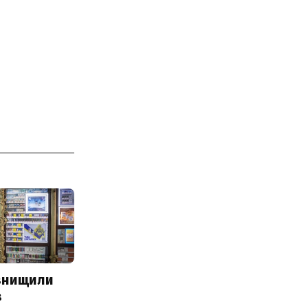
 знищили
з