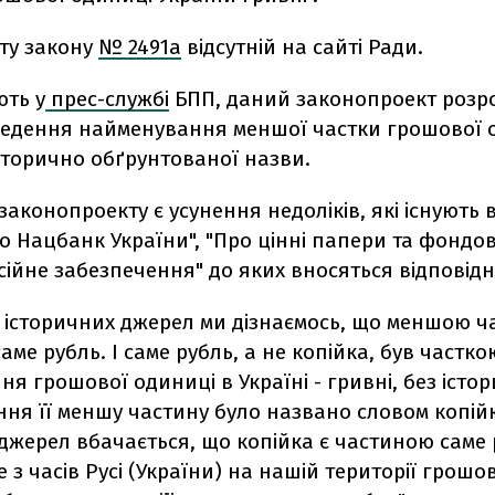
кту закону
№ 2491а
відсутній на сайті Ради.
ють у
прес-службі
БПП, даний законопроект розр
едення найменування меншої частки грошової 
історично обґрунтованої назви.
аконопроекту є усунення недоліків, які існують 
о Нацбанк України", "Про цінні папери та фондо
сійне забезпечення" до яких вносяться відповідні
ох історичних джерел ми дізнаємось, що меншою 
аме рубль. І саме рубль, а не копійка, був частко
ня грошової одиниці в Україні - гривні, без істо
ня її меншу частину було названо словом копійка
джерел вбачається, що копійка є частиною саме 
е з часів Русі (України) на нашій території грош