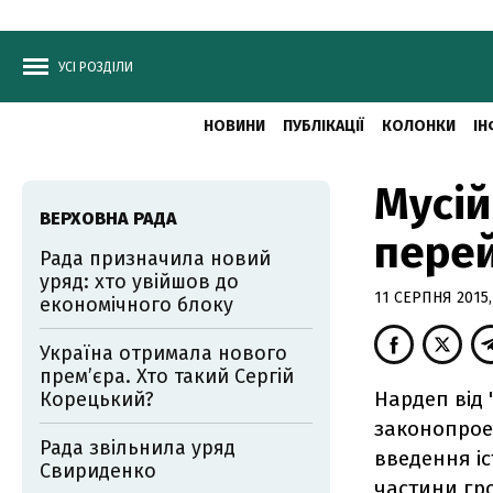
УСІ РОЗДІЛИ
НОВИНИ
ПУБЛІКАЦІЇ
КОЛОНКИ
ІН
Мусій
ВЕРХОВНА РАДА
перей
Рада призначила новий
уряд: хто увійшов до
11 СЕРПНЯ 2015,
економічного блоку
Україна отримала нового
прем’єра. Хто такий Сергій
Нардеп від 
Корецький?
законопрое
Рада звільнила уряд
введення і
Свириденко
частини гро