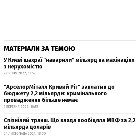
МАТЕРІАЛИ ЗА ТЕМОЮ
У Києві шахраї "наварили" мільярд на махінаціях
з нерухомістю
7 ЛИПНЯ 2022, 13:52
"АрселорМіталл Кривий Ріг" заплатив до
бюджету 2,2 мільярди: кримінального
провадження більше немає
7 БЕРЕЗНЯ 2022, 10:55
Спізнілий транш. Що влада пообіцяла МВФ за 2,2
мільярда доларів
24 ЛИСТОПАДА 2021, 18:00