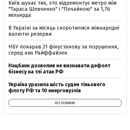
Київ шукає тих, хто відремонтує метро між
"Тараса Шевченко" і "Почайною" за 1,76
мільярда
В Україні за місяць скоротилися міжнародні
валютні резерви
НБУ покарав 21 фінустанову за порушення,
серед них Райффайзен
Нацбанк дозволив не визнавати дефолт
бізнесу на тлі атак РФ
Україна уразила шість суден тіньового
флоту РФ та 10 енерговузлів
ВСІ НОВИНИ