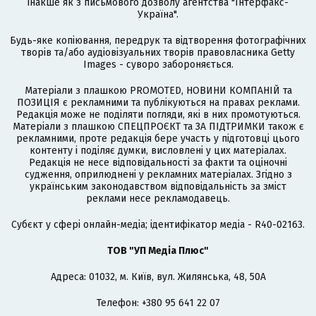
інакше як з письмового дозволу агентства "Інтерфакс-
Україна".
Будь-яке копіювання, передрук та відтворення фотографічних
творів та/або аудіовізуальних творів правовласника Getty
Images - суворо забороняється.
Матеріали з плашкою PROMOTED, НОВИНИ КОМПАНІЙ та
ПОЗИЦІЯ є рекламними та публікуються на правах реклами.
Редакція може не поділяти погляди, які в них промотуються.
Матеріали з плашкою СПЕЦПРОЄКТ та ЗА ПІДТРИМКИ також є
рекламними, проте редакція бере участь у підготовці цього
контенту і поділяє думки, висловлені у цих матеріалах.
Редакція не несе відповідальності за факти та оціночні
судження, оприлюднені у рекламних матеріалах. Згідно з
українським законодавством відповідальність за зміст
реклами несе рекламодавець.
Cубєкт у сфері онлайн-медіа; ідентифікатор медіа - R40-02163.
ТОВ "УП Медіа Плюс"
Адреса: 01032, м. Київ, вул. Жилянська, 48, 50А
Телефон: +380 95 641 22 07