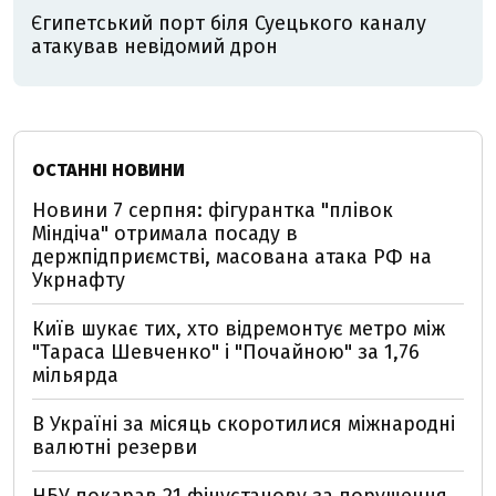
Єгипетський порт біля Суецького каналу
атакував невідомий дрон
ОСТАННІ НОВИНИ
Новини 7 серпня: фігурантка "плівок
Міндіча" отримала посаду в
держпідприємстві, масована атака РФ на
Укрнафту
Київ шукає тих, хто відремонтує метро між
"Тараса Шевченко" і "Почайною" за 1,76
мільярда
В Україні за місяць скоротилися міжнародні
валютні резерви