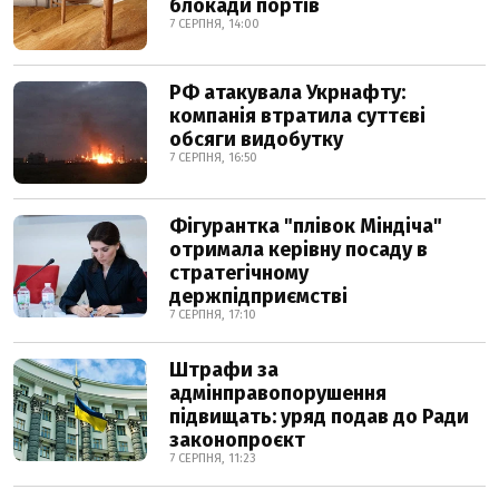
блокади портів
7 СЕРПНЯ, 14:00
РФ атакувала Укрнафту:
компанія втратила суттєві
обсяги видобутку
7 СЕРПНЯ, 16:50
Фігурантка "плівок Міндіча"
отримала керівну посаду в
стратегічному
держпідприємстві
7 СЕРПНЯ, 17:10
Штрафи за
адмінправопорушення
підвищать: уряд подав до Ради
законопроєкт
7 СЕРПНЯ, 11:23