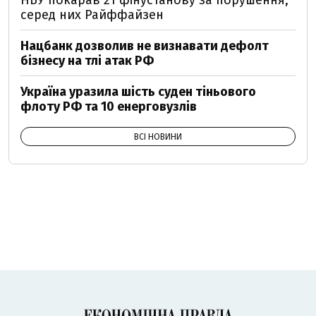
НБУ покарав 21 фінустанову за порушення,
серед них Райффайзен
Нацбанк дозволив не визнавати дефолт
бізнесу на тлі атак РФ
Україна уразила шість суден тіньового
флоту РФ та 10 енерговузлів
ВСІ НОВИНИ