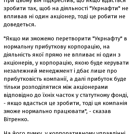
При цьому він підкреслив, що якщо вдасться
зробити так, щоб на діяльності "Укрнафти" не
впливав ні один акціонер, тоді це робити не
доведеться.
"Якщо ми зможемо перетворити "Укрнафту" в
нормальну прибуткову корпорацію, на
діяльність якої прямо не впливає ні один з
акціонерів, у корпорацію, якою буде керувати
незалежний менеджмент і дбає лише про
прибутковість компанії, а далі прибуток буде
тільки розподілятися між акціонерами
відповідно до їхніх часток у статутному фонді,
- якщо вдасться це зробити, тоді ця компанія
зможе нормально працювати", - сказав
Вітренко.
На його думку, у корпоративному управлінні