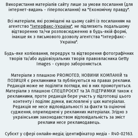
Використання матеріалів сайту лише за умови посилання (для
інтернет-видань - гіперпосилання) на "Економічну правду".
Всі матеріали, які розміщені на цьому сайті із посиланням на
агентство
"Інтерфакс-Україна"
, не підлягають подальшому
відтворенню та/чи розповсюдженню в будь-якій формі,
інакше як з письмового дозволу агентства "Інтерфакс-
Україна".
Будь-яке копіювання, передрук та відтворення фотографічних
творів та/або аудіовізуальних творів правовласника Getty
Images - суворо забороняється.
Матеріали з плашкою PROMOTED, НОВИНИ КОМПАНІЙ та
ПОЗИЦІЯ є рекламними та публікуються на правах реклами.
Редакція може не поділяти погляди, які в них промотуються.
Матеріали з плашкою СПЕЦПРОЄКТ та ЗА ПІДТРИМКИ також є
рекламними, проте редакція бере участь у підготовці цього
контенту і поділяє думки, висловлені у цих матеріалах.
Редакція не несе відповідальності за факти та оціночні
судження, оприлюднені у рекламних матеріалах. Згідно з
українським законодавством відповідальність за зміст
реклами несе рекламодавець.
Cубєкт у сфері онлайн-медіа; ідентифікатор медіа - R40-02163.