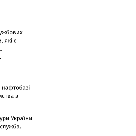
лужбових
 які є
.
.
 нафтобазі
мства з
тури України
-служба.