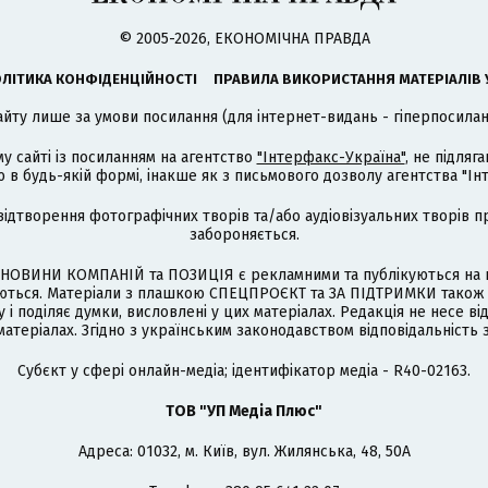
© 2005-2026, ЕКОНОМІЧНА ПРАВДА
ЛІТИКА КОНФІДЕНЦІЙНОСТІ
ПРАВИЛА ВИКОРИСТАННЯ МАТЕРІАЛІВ 
айту лише за умови посилання (для інтернет-видань - гіперпосиланн
му сайті із посиланням на агентство
"Інтерфакс-Україна"
, не підля
 будь-якій формі, інакше як з письмового дозволу агентства "Ін
відтворення фотографічних творів та/або аудіовізуальних творів п
забороняється.
НОВИНИ КОМПАНІЙ та ПОЗИЦІЯ є рекламними та публікуються на п
туються. Матеріали з плашкою СПЕЦПРОЄКТ та ЗА ПІДТРИМКИ також
 і поділяє думки, висловлені у цих матеріалах. Редакція не несе ві
атеріалах. Згідно з українським законодавством відповідальність 
Cубєкт у сфері онлайн-медіа; ідентифікатор медіа - R40-02163.
ТОВ "УП Медіа Плюс"
Адреса: 01032, м. Київ, вул. Жилянська, 48, 50А