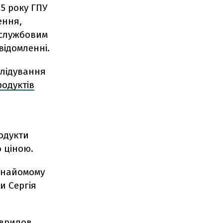
15 року ГПУ
ення,
 службовим
відомленні.
слідування
родуктів
одукти
 ціною.
 знайомому
и Сергія
врилов,