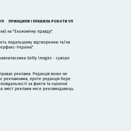
УП
ПРИНЦИПИ І ПРАВИЛА РОБОТИ УП
я) на "Економічну правду".
гають подальшому відтворенню та/чи
терфакс-Україна".
равовласника Getty Images - суворо
равах реклами. Редакція може не
 є рекламними, проте редакція бере
дповідальності за факти та оціночні
за зміст реклами несе рекламодавець.