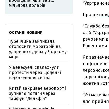
пообіцяла МВФ за 2,2
"Укртрансн
мільярда доларів
Про це
пов
"Служба бе
осіб "Укртр
ОСТАННІ НОВИНИ
речовими д
Туреччина закликала
Рішеннями с
оголосити мораторій на
удари по суднах у Чорному
морі
Як зазначає
нафтоперер
У Венесуелі спалахнули
Херсонсько
протести через щоденні
та реалізо
відключення світла
жовтня 2014
Китай закриває аеропорт і
зупиняє потяги через
"Усі матері
тайфун "Дельфін"
для прийнят