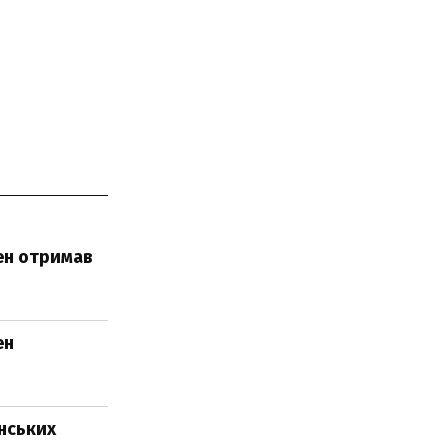
ен отримав
ен
їнських