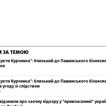
И ЗА ТЕМОЮ
кти Курченка": близький до Пашинського бізнесм
рок
кти Курченка": близький до Пашинського бізнесм
 угоду зі слідством
5
відомили про заочну підозру у "привласненні" укра