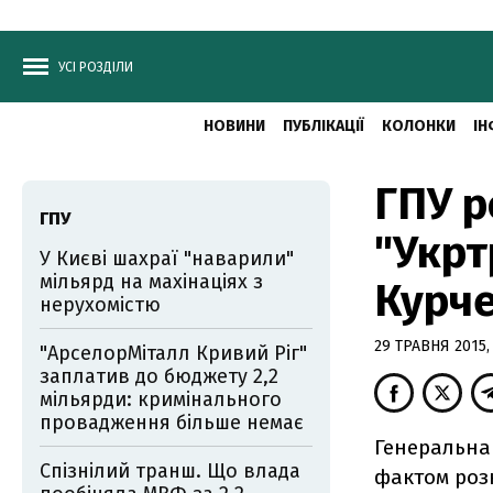
УСІ РОЗДІЛИ
НОВИНИ
ПУБЛІКАЦІЇ
КОЛОНКИ
ІН
ГПУ р
ГПУ
"Укр
У Києві шахраї "наварили"
мільярд на махінаціях з
Курч
нерухомістю
29 ТРАВНЯ 2015, 
"АрселорМіталл Кривий Ріг"
заплатив до бюджету 2,2
мільярди: кримінального
провадження більше немає
Генеральна
Спізнілий транш. Що влада
фактом роз