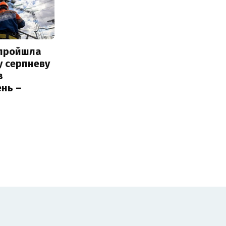
 пройшла
у серпневу
з
нь –
ь