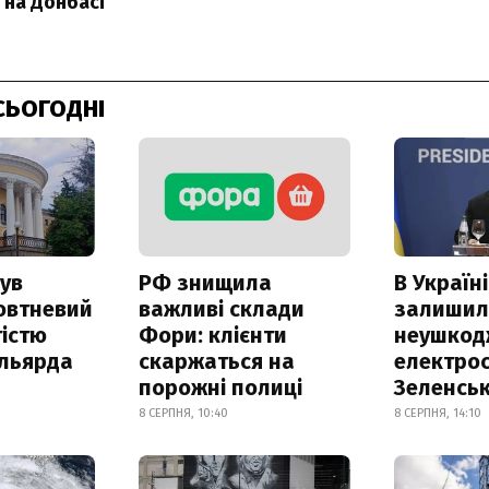
 на Донбасі
СЬОГОДНІ
ув
РФ знищила
В Україні
овтневий
важливі склади
залишил
істю
Фори: клієнти
неушкод
ільярда
скаржаться на
електрос
порожні полиці
Зеленсь
8 СЕРПНЯ, 10:40
8 СЕРПНЯ, 14:10