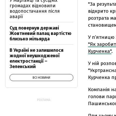
У Марганці та сусідніх
"За результ
громадах відновили
відкрито кр
водопостачання після
аварії
розтрата м
становищем)
Суд повернув державі
Жовтневий палац вартістю
У п’ятницю 
близько мільярда
"Як заробит
В Україні не залишилося
Курченка"
.
жодної неушкодженої
електростанції –
У ній розпо
Зеленський
"Укртрансн
Курченка п
ВСІ НОВИНИ
Компанія н
голови парл
РЕКЛАМА:
Пашинськог
При цьому 