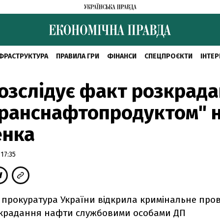
ФРАСТРУКТУРА
ПРАВИЛА ГРИ
ФІНАНСИ
СПЕЦПРОЄКТИ
ІНТЕР
озслідує факт розкрад
транснафтопродуктом" 
енка
17:35
 прокуратура України відкрила кримінальне про
крадання нафти службовими особами ДП