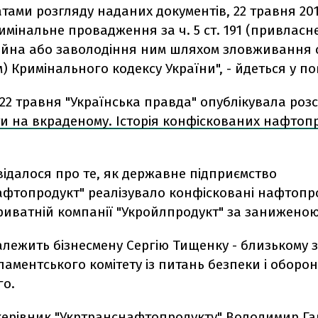
атами розгляду наданих документів, 22 травня 20
имінальне провадження за ч. 5 ст. 191 (привласн
айна або заволодіння ним шляхом зловживання
 Кримінального кодексу України", - йдеться у по
22 травня "Українська правда" опублікувала роз
и на вкраденому. Історія конфіскованих нафтоп
відалося про те, як державне підприємство
афтопродукт" реалізувало конфісковані нафтопр
риватній компанії "Укройлпродукт" за заниженою
алежить бізнесмену Сергію Тищенку - близькому
аментського комітету із питань безпеки і оборон
о.
керівник "Укртранснафтопродукту" Володимир Га