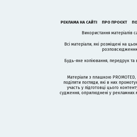
РЕКЛАМА НА САЙТІ
ПРО ПРОЄКТ
ПО
Використання матеріалів с
Всі матеріали, які розміщені на цьо
розповсюдженню в
Будь-яке копіювання, передрук та 
Матеріали з плашкою PROMOTED, 
поділяти погляди, які в них промо
участь у підготовці цього контенту
судження, оприлюднені у рекламних м