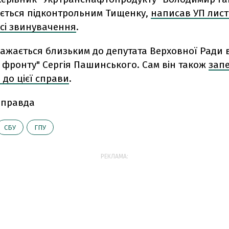
ється підконтрольним Тищенку,
написав УП лист,
всі звинувачення
.
ажається близьким до депутата Верховної Ради в
 фронту" Сергія Пашинського. Сам він також
зап
 до цієї справи
.
 правда
СБУ
ГПУ
РЕКЛАМА: