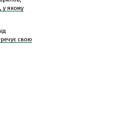
 у якому
ід
еречує свою