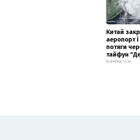
Китай зак
аеропорт і
потяги чер
тайфун "Д
8 СЕРПНЯ, 17:10