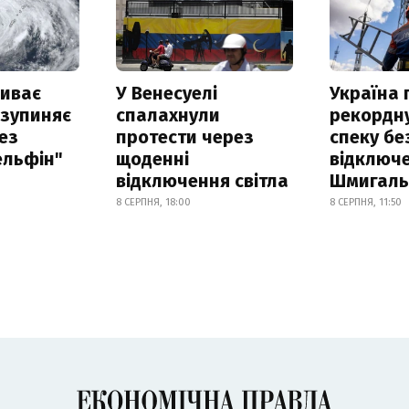
риває
У Венесуелі
Україна
 зупиняє
спалахнули
рекордн
ез
протести через
спеку бе
ельфін"
щоденні
відключе
відключення світла
Шмигал
8 СЕРПНЯ, 18:00
8 СЕРПНЯ, 11:50