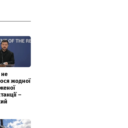
 не
ося жодної
женої
танції –
кий