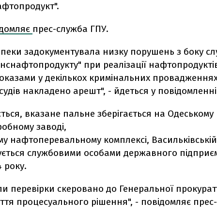
афтопродукт".
ідомляє
прес-служба ГПУ.
зпеки задокументувала низку порушень з боку с
анснафтопродукту" при реалізації нафтопродуктів,
оказами у декількох кримінальних провадженнях
удів накладено арешт", - йдеться у повідомленні
ться, вказане пальне зберігається на Одеському
обному заводі,
му нафтоперевальному комплексі, Васильківській
вується службовими особами державного підприє
 року.
али перевірки скеровано до Генеральної прокура
тя процесуального рішення", - повідомляє прес