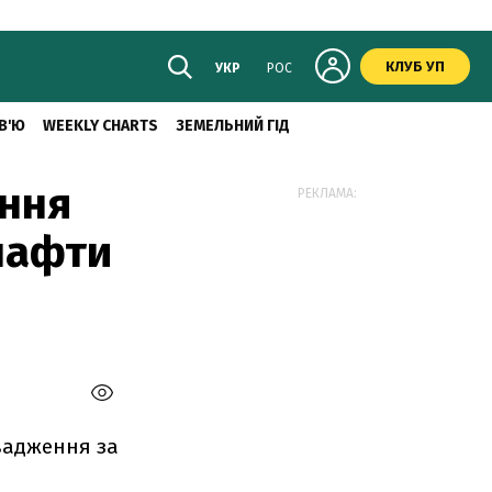
КЛУБ УП
УКР
РОС
В'Ю
WEEKLY CHARTS
ЗЕМЕЛЬНИЙ ГІД
ання
РЕКЛАМА:
нафти
вадження за