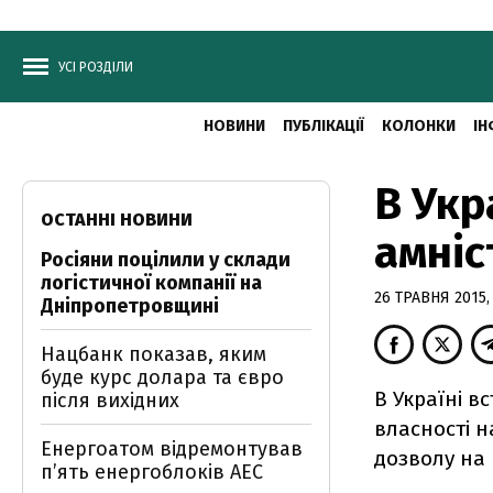
УСІ РОЗДІЛИ
НОВИНИ
ПУБЛІКАЦІЇ
КОЛОНКИ
ІН
В Укр
ОСТАННІ НОВИНИ
амніс
Росіяни поцілили у склади
логістичної компанії на
26 ТРАВНЯ 2015,
Дніпропетровщині
Нацбанк показав, яким
буде курс долара та євро
В Україні 
після вихідних
власності н
Енергоатом відремонтував
дозволу на 
п’ять енергоблоків АЕС