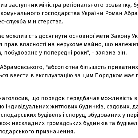
ив заступник міністра регіонального розвитку, 
-комунального господарства України Роман Абр
с-служба міністерства.
є можливість досягнути основної мети Закону Ук
 прав власності на нерухоме майно, що належи
 побудоване у попередні роки", - заявив він.
Абрамовського, "абсолютна більшість приватних
ься ввести в експлуатацію за цим Порядком має 
наголосив, що порядок передбачає можливість 
ю індивідуальних житлових будинків, садових, д
осподарських будівель і споруд, збудованих у пері
також нескладних громадських будинків та будівел
сподарського призначення.