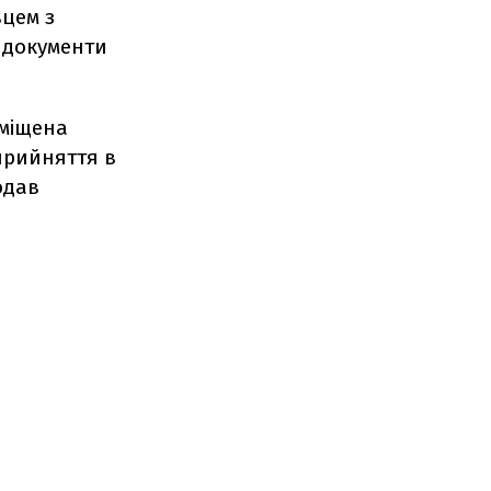
вцем з
 документи
зміщена
прийняття в
одав