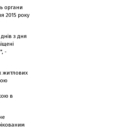
ть органи
я 2015 року
днів з дня
іщені
, -
х житлових
ною
кою в
не
фікованим