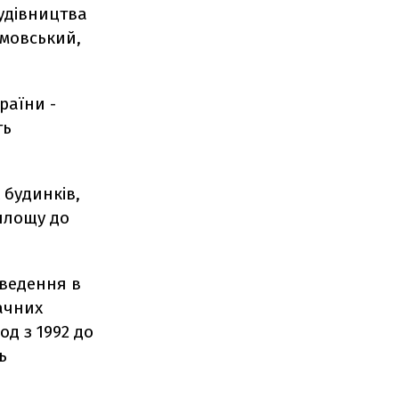
будівництва
амовський,
раїни -
ть
 будинків,
площу до
введення в
ачних
од з 1992 до
ь