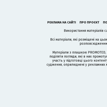
РЕКЛАМА НА САЙТІ
ПРО ПРОЄКТ
ПО
Використання матеріалів с
Всі матеріали, які розміщені на цьо
розповсюдженню в
Матеріали з плашкою PROMOTED, 
поділяти погляди, які в них промо
участь у підготовці цього контенту
судження, оприлюднені у рекламних м