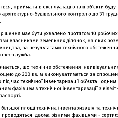
ться, приймати в експлуатацію такі об’єкти буду
архітектурно-будівельного контролю до 31 грудн
.
 рішення має бути ухвалено протягом 10 робочих 
яви власниками земельних ділянок, на яких розм
івництва, за результатами технічного обстеження"
 прес-служба.
ачається, що технічне обстеження індивідуальни
лощею до 300 кв. м виконуватиметься за спроще
під час технічної інвентаризації об’єкта і одним
ним фахівцем з технічної інвентаризації з відміт
паспорті.
в більшої площі технічна інвентаризація та техніч
 проводяться двома різними фахівцями - серти