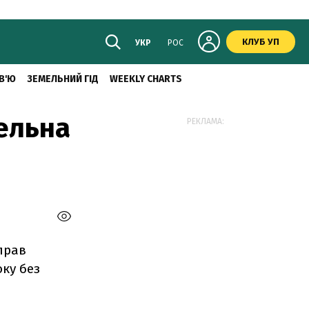
КЛУБ УП
УКР
РОС
В'Ю
ЗЕМЕЛЬНИЙ ГІД
WEEKLY CHARTS
вельна
РЕКЛАМА:
прав
оку без