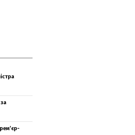
ністра
 за
прем’єр-