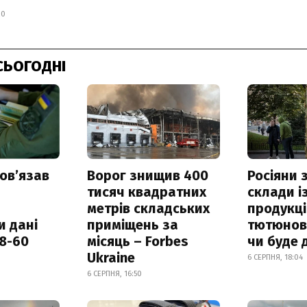
20
СЬОГОДНІ
овʼязав
Ворог знищив 400
Росіяни
тисяч квадратних
склади і
метрів складських
продукці
и дані
приміщень за
тютюнови
18-60
місяць – Forbes
чи буде 
Ukraine
6 СЕРПНЯ, 18:04
6 СЕРПНЯ, 16:50