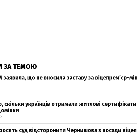
И ЗА ТЕМОЮ
 заявила, що не вносила заставу за віцепрем’єр-мі
о, скільки українців отримали житлові сертифікати
домівки
39
просять суд відсторонити Чернишова з посади віце