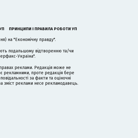
УП
ПРИНЦИПИ І ПРАВИЛА РОБОТИ УП
я) на "Економічну правду".
гають подальшому відтворенню та/чи
терфакс-Україна".
равах реклами. Редакція може не
 є рекламними, проте редакція бере
дповідальності за факти та оціночні
за зміст реклами несе рекламодавець.