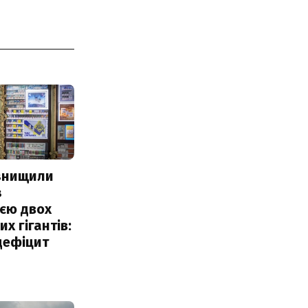
 знищили
з
єю двох
х гігантів:
дефіцит