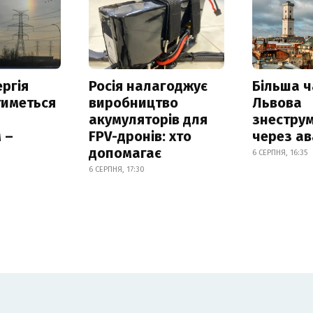
ргія
Росія налагоджує
Більша 
тиметься
виробництво
Львова
акумуляторів для
знестру
 –
FPV-дронів: хто
через ав
допомагає
6 СЕРПНЯ, 16:35
6 СЕРПНЯ, 17:30