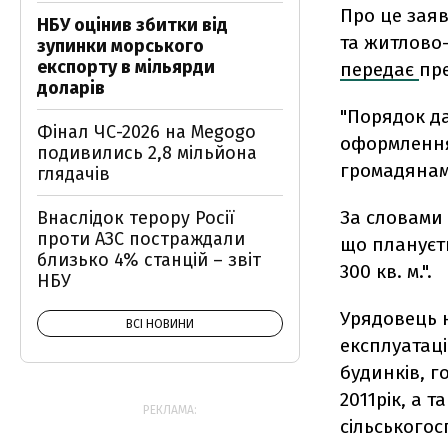
Про це заяв
НБУ оцінив збитки від
та житлово
зупинки морського
експорту в мільярди
передає
пре
доларів
"Порядок да
Фінал ЧС-2026 на Megogo
оформлення
подивились 2,8 мільйона
громадянам,
глядачів
За словами 
Внаслідок терору Росії
проти АЗС постраждали
що плануєт
близько 4% станцій – звіт
300 кв. м.".
НБУ
Урядовець 
ВСІ НОВИНИ
експлуатаці
будинків, г
2011рік, а 
РЕКЛАМА:
сільського