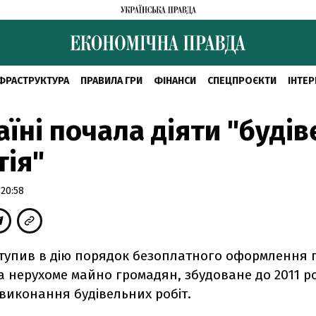
ФРАСТРУКТУРА
ПРАВИЛА ГРИ
ФІНАНСИ
СПЕЦПРОЄКТИ
ІНТЕР
аїні почала діяти "буді
тія"
 20:58
вступив в дію порядок безоплатного оформлення 
а нерухоме майно громадян, збудоване до 2011 р
виконання будівельних робіт.