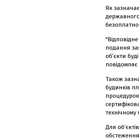
Як зазначає
державного 
безоплатно
"Відповідне
подання за
об’єкти буд
повідомляє
Також зазн
будинків п
процедурою 
сертифікова
технічному 
Для об’єкті
обстеження