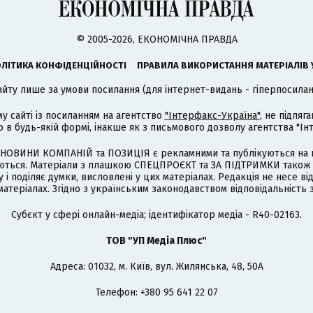
© 2005-2026, ЕКОНОМІЧНА ПРАВДА
ЛІТИКА КОНФІДЕНЦІЙНОСТІ
ПРАВИЛА ВИКОРИСТАННЯ МАТЕРІАЛІВ 
айту лише за умови посилання (для інтернет-видань - гіперпосиланн
му сайті із посиланням на агентство
"Інтерфакс-Україна"
, не підля
 будь-якій формі, інакше як з письмового дозволу агентства "Ін
НОВИНИ КОМПАНІЙ та ПОЗИЦІЯ є рекламними та публікуються на п
туються. Матеріали з плашкою СПЕЦПРОЄКТ та ЗА ПІДТРИМКИ також
 і поділяє думки, висловлені у цих матеріалах. Редакція не несе ві
атеріалах. Згідно з українським законодавством відповідальність 
Cубєкт у сфері онлайн-медіа; ідентифікатор медіа - R40-02163.
ТОВ "УП Медіа Плюс"
Адреса: 01032, м. Київ, вул. Жилянська, 48, 50А
Телефон: +380 95 641 22 07