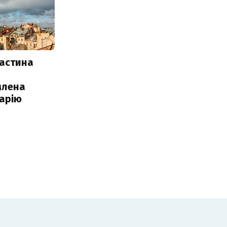
частина
млена
арію