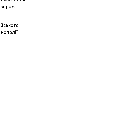
азпром"
ейського
онополії