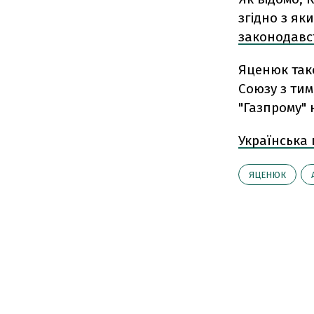
згідно з як
законодавс
Яценюк так
Союзу з тим
"Газпрому" н
Українська
ЯЦЕНЮК