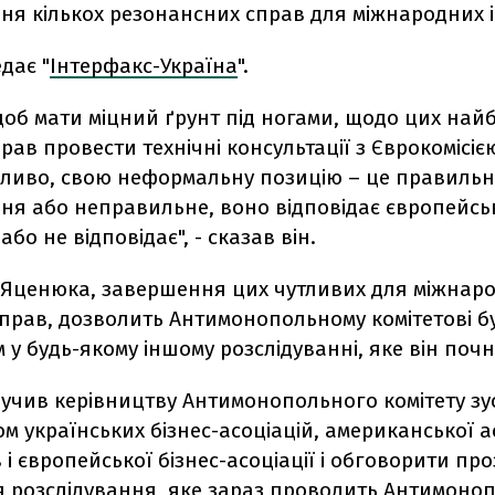
ня кількох резонансних справ для міжнародних і
дає "
Інтерфакс-Україна
".
щоб мати міцний ґрунт під ногами, щодо цих най
рав провести технічні консультації з Єврокомісіє
жливо, свою неформальну позицію – це правильн
ння або неправильне, воно відповідає європейс
бо не відповідає", - сказав він.
 Яценюка, завершення цих чутливих для міжнар
справ, дозволить Антимонопольному комітетові б
у будь-якому іншому розслідуванні, яке він почн
учив керівництву Антимонопольного комітету зус
м українських бізнес-асоціацій, американської а
 і європейської бізнес-асоціації і обговорити про
 розслідування, яке зараз проводить Антимоно