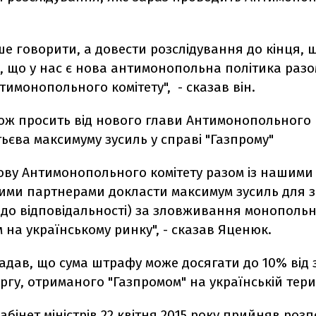
е говорити, а довести розслідування до кінця, 
 що у нас є нова антимонопольна політика разо
имонопольного комітету", - сказав він.
ож просить від нового глави Антимонопольного 
ьєва максимуму зусиль у справі "Газпрому"
ову Антимонопольного комітету разом із нашими
ими партнерами докласти максимум зусиль для 
"(до відповідальності) за зловживання монополь
на українському ринку", - сказав Яценюк.
адав, що сума штрафу може досягати до 10% від
ргу, отриманого "Газпромом" на українській терит
Кабінет міністрів 22 квітня 2015 року прийняв ро