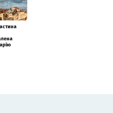
частина
млена
арію