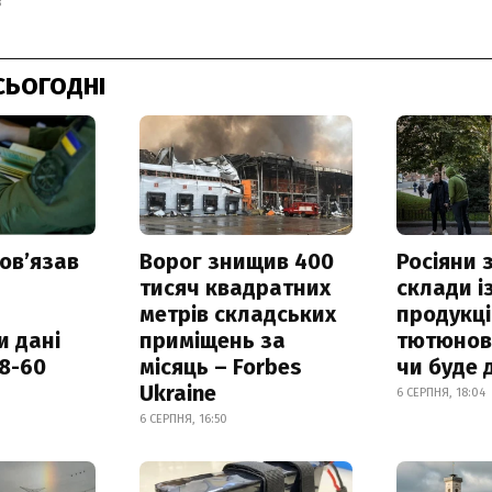
8
СЬОГОДНІ
овʼязав
Ворог знищив 400
Росіяни
тисяч квадратних
склади і
метрів складських
продукці
и дані
приміщень за
тютюнови
18-60
місяць – Forbes
чи буде 
Ukraine
6 СЕРПНЯ, 18:04
6 СЕРПНЯ, 16:50