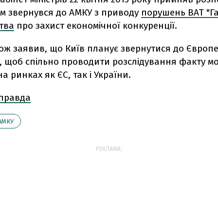
им звернувся до АМКУ з приводу
порушень ВАТ "Г
тва
про захист економічної конкуренції.
ож заявив, що Київ планує звернутися до Європ
, щоб спільно проводити розслідування факту м
а ринках як ЄС, так і України.
 правда
АМКУ
РЕКЛАМА: