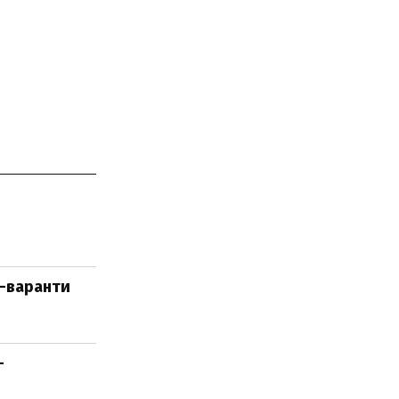
П-варанти
–