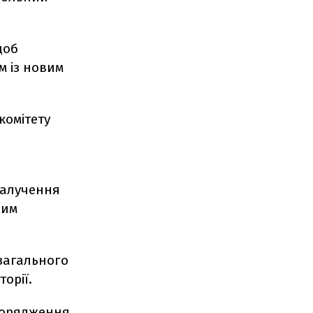
щоб
м із новим
комітету
залучення
ним
 загального
орії.
зпорядження,