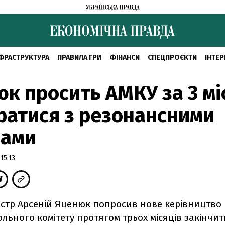
ФРАСТРУКТУРА
ПРАВИЛА ГРИ
ФІНАНСИ
СПЕЦПРОЄКТИ
ІНТЕР
к просить АМКУ за 3 мі
ратися з резонансними
вами
15:13
істр Арсеній Яценюк попросив нове керівництво
ьного комітету протягом трьох місяців закінчит