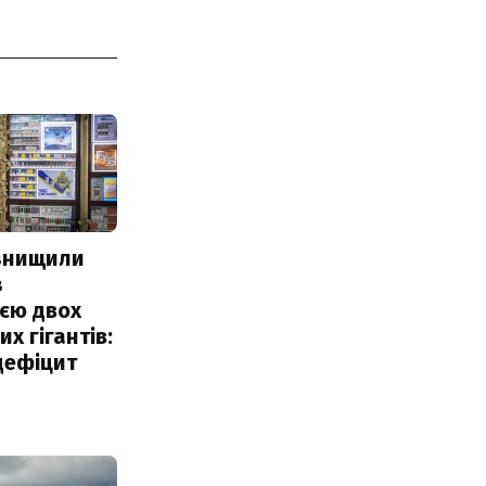
 знищили
з
єю двох
х гігантів:
дефіцит