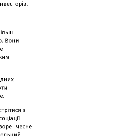
нвесторів.
більш
ю. Вони
е
ьким
одних
ути
е.
трітися з
соціації
зоре і чесне
польний