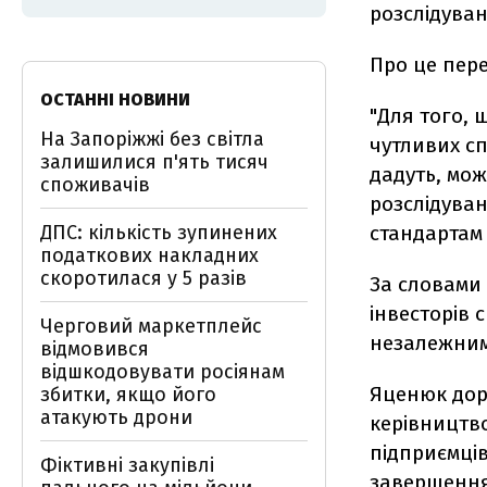
розслідуван
Про це пере
ОСТАННІ НОВИНИ
"Для того, 
На Запоріжжі без світла
чутливих сп
залишилися п'ять тисяч
дадуть, мо
споживачів
розслідува
ДПС: кількість зупинених
стандартам а
податкових накладних
скоротилася у 5 разів
За словами
інвесторів 
Черговий маркетплейс
незалежним 
відмовився
відшкодовувати росіянам
Яценюк дор
збитки, якщо його
атакують дрони
керівництво
підприємців
Фіктивні закупівлі
завершення