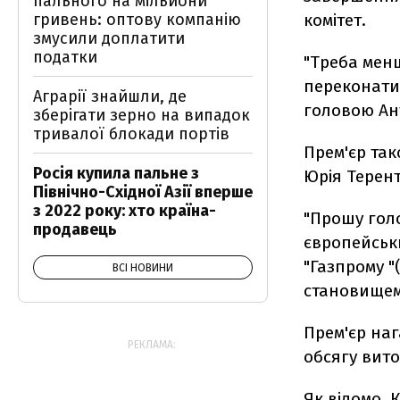
пального на мільйони
гривень: оптову компанію
комітет.
змусили доплатити
податки
"Треба менш
переконати,
Аграрії знайшли, де
головою Ант
зберігати зерно на випадок
тривалої блокади портів
Прем'єр так
Росія купила пальне з
Юрія Терент
Північно-Східної Азії вперше
з 2022 року: хто країна-
"Прошу гол
продавець
європейськ
"Газпрому 
ВСІ НОВИНИ
становищем 
Прем'єр наг
РЕКЛАМА:
обсягу вито
Як відомо, 