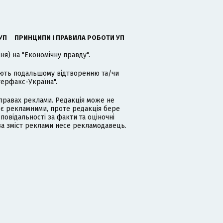
УП
ПРИНЦИПИ І ПРАВИЛА РОБОТИ УП
я) на "Економічну правду".
гають подальшому відтворенню та/чи
терфакс-Україна".
равах реклами. Редакція може не
 є рекламними, проте редакція бере
дповідальності за факти та оціночні
за зміст реклами несе рекламодавець.