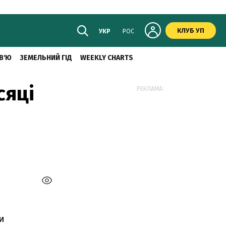
КЛУБ УП
УКР
РОС
В'Ю
ЗЕМЕЛЬНИЙ ГІД
WEEKLY CHARTS
сяці
РЕКЛАМА:
и