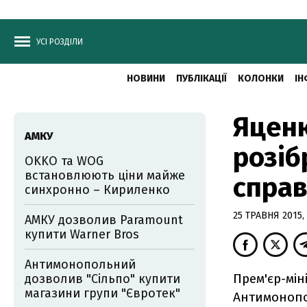
УСІ РОЗДІЛИ
НОВИНИ
ПУБЛІКАЦІЇ
КОЛОНКИ
ІН
Яценю
АМКУ
розіб
OKKO та WOG
встановлюють ціни майже
спра
синхронно – Кириленко
25 ТРАВНЯ 2015, 
АМКУ дозволив Paramount
купити Warner Bros
Антимонопольний
Прем'єр-мін
дозволив "Сільпо" купити
магазини групи "Євротек"
Антимонопол