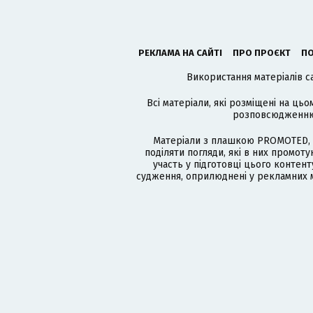
РЕКЛАМА НА САЙТІ
ПРО ПРОЄКТ
ПО
Використання матеріалів с
Всі матеріали, які розміщені на цьо
розповсюдженню в
Матеріали з плашкою PROMOTED, 
поділяти погляди, які в них промо
участь у підготовці цього контенту
судження, оприлюднені у рекламних м