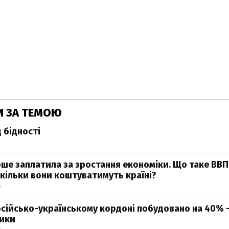
И ЗА ТЕМОЮ
 бідності
рше заплатила за зростання економіки. Що таке ВВ
скільки вони коштуватимуть країні?
5
російсько-українському кордоні побудовано на 40% 
ики