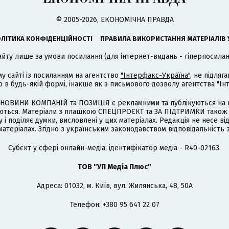
© 2005-2026, ЕКОНОМІЧНА ПРАВДА
ЛІТИКА КОНФІДЕНЦІЙНОСТІ
ПРАВИЛА ВИКОРИСТАННЯ МАТЕРІАЛІВ 
айту лише за умови посилання (для інтернет-видань - гіперпосиланн
му сайті із посиланням на агентство
"Інтерфакс-Україна"
, не підля
 будь-якій формі, інакше як з письмового дозволу агентства "Ін
НОВИНИ КОМПАНІЙ та ПОЗИЦІЯ є рекламними та публікуються на п
туються. Матеріали з плашкою СПЕЦПРОЄКТ та ЗА ПІДТРИМКИ також
 і поділяє думки, висловлені у цих матеріалах. Редакція не несе ві
атеріалах. Згідно з українським законодавством відповідальність 
Cубєкт у сфері онлайн-медіа; ідентифікатор медіа - R40-02163.
ТОВ "УП Медіа Плюс"
Адреса: 01032, м. Київ, вул. Жилянська, 48, 50А
Телефон: +380 95 641 22 07