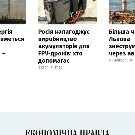
ргія
Росія налагоджує
Більша 
тиметься
виробництво
Львова
акумуляторів для
знестру
 –
FPV-дронів: хто
через ав
допомагає
6 СЕРПНЯ, 16:35
6 СЕРПНЯ, 17:30