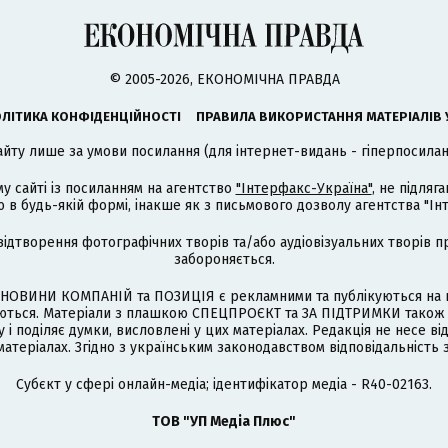
© 2005-2026, ЕКОНОМІЧНА ПРАВДА
ЛІТИКА КОНФІДЕНЦІЙНОСТІ
ПРАВИЛА ВИКОРИСТАННЯ МАТЕРІАЛІВ 
айту лише за умови посилання (для інтернет-видань - гіперпосиланн
му сайті із посиланням на агентство
"Інтерфакс-Україна"
, не підля
 будь-якій формі, інакше як з письмового дозволу агентства "Ін
відтворення фотографічних творів та/або аудіовізуальних творів п
забороняється.
НОВИНИ КОМПАНІЙ та ПОЗИЦІЯ є рекламними та публікуються на п
туються. Матеріали з плашкою СПЕЦПРОЄКТ та ЗА ПІДТРИМКИ також
 і поділяє думки, висловлені у цих матеріалах. Редакція не несе ві
атеріалах. Згідно з українським законодавством відповідальність 
Cубєкт у сфері онлайн-медіа; ідентифікатор медіа - R40-02163.
ТОВ "УП Медіа Плюс"