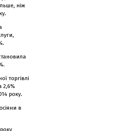
ільше, ніж
ку.
а
слуги,
%.
 становила
%.
ої торгівлі
а 2,6%
014 року.
осіяни в
 року