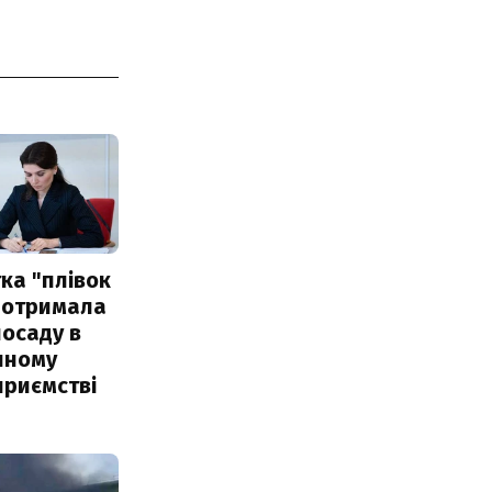
ка "плівок
 отримала
посаду в
чному
приємстві