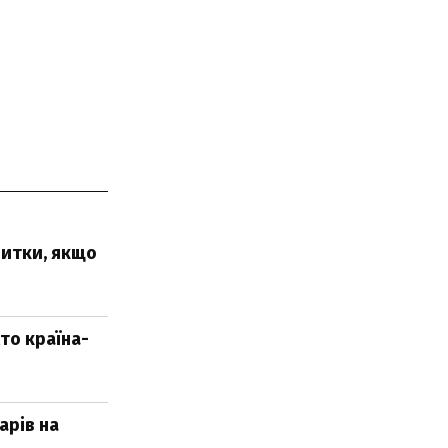
битки, якщо
хто країна-
арів на