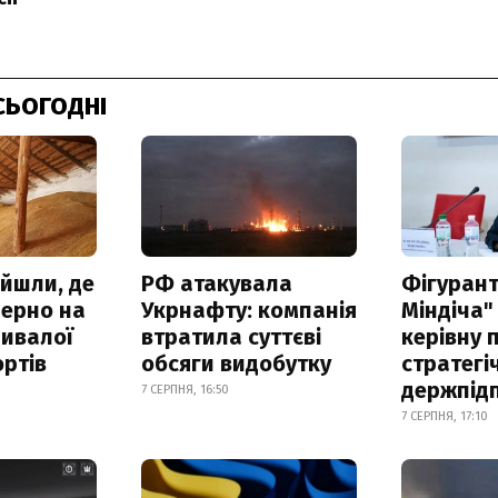
СЬОГОДНІ
айшли, де
РФ атакувала
Фігурант
зерно на
Укрнафту: компанія
Міндіча"
ривалої
втратила суттєві
керівну 
ртів
обсяги видобутку
стратегі
держпід
7 СЕРПНЯ, 16:50
7 СЕРПНЯ, 17:10