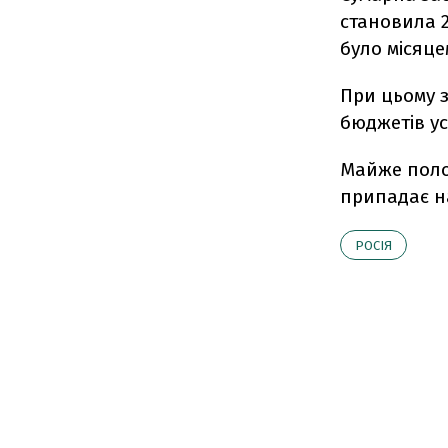
становила 2
було місяце
При цьому 
бюджетів ус
Майже полов
припадає н
РОСІЯ