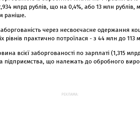
,934 млрд рублів, що на 0,4%, або 13 млн рублів, 
м раніше.
заборгованість через несвоєчасне одержання кош
іх рівнів практично потроїлася - з 44 млн до 113 м
ина всієї заборгованості по зарплаті (1,315 млрд
а підприємства, що належать до обробного вир
РЕКЛАМА: