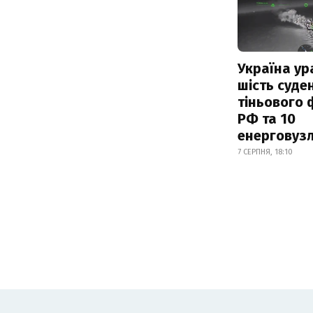
Україна ур
шість суде
тіньового 
РФ та 10
енерговузл
7 СЕРПНЯ, 18:10