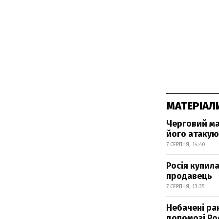
МАТЕРІАЛ
Черговий ма
його атакую
7 СЕРПНЯ, 14:40
Росія купила
продавець
7 СЕРПНЯ, 13:35
Небачені ра
допомозі Рос