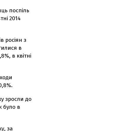
яць поспіль
тні 2014
в росіян з
тилися в
,8%, в квітні
оходи
0,8%.
ку зросли до
ж було в
у, за