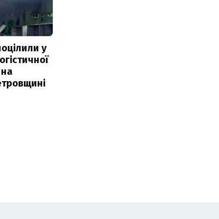
поцілили у
огістичної
 на
етровщині