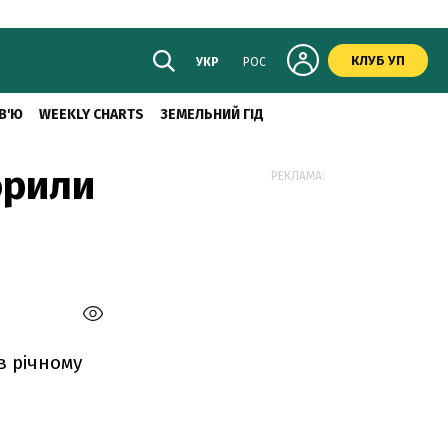
КЛУБ УП
УКР
РОС
В'Ю
WEEKLY CHARTS
ЗЕМЕЛЬНИЙ ГІД
орили
РЕКЛАМА:
в річному