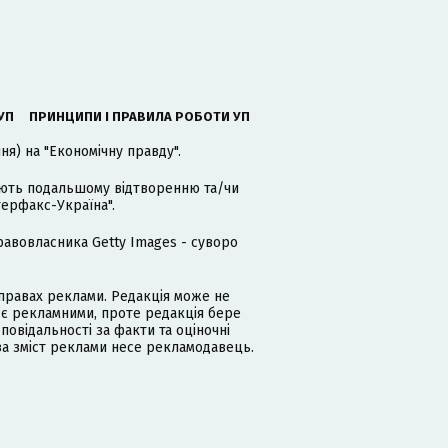
УП
ПРИНЦИПИ І ПРАВИЛА РОБОТИ УП
я) на "Економічну правду".
гають подальшому відтворенню та/чи
терфакс-Україна".
равовласника Getty Images - суворо
равах реклами. Редакція може не
 є рекламними, проте редакція бере
дповідальності за факти та оціночні
за зміст реклами несе рекламодавець.