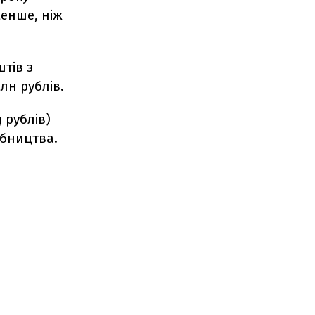
менше, ніж
тів з
лн рублів.
 рублів)
обництва.