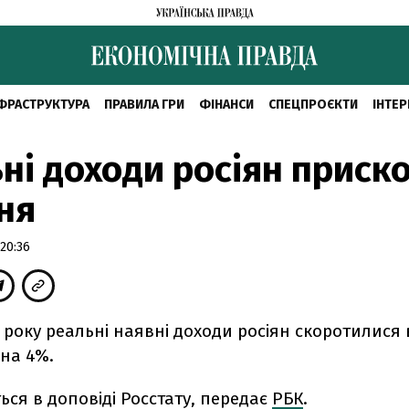
ФРАСТРУКТУРА
ПРАВИЛА ГРИ
ФІНАНСИ
СПЕЦПРОЄКТИ
ІНТЕР
ні доходи росіян приск
ня
20:36
15 року реальні наявні доходи росіян скоротилися 
 на 4%.
ься в доповіді Росстату, передає
РБК
.