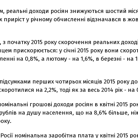
, реальні доходи росіян знижуються шостий міс
їх приріст у річному обчисленні відзначався в жов
, з початку 2015 року скорочення реальних доході
цем прискорюється: у січні 2015 року вони скоро
енні на 0,8%, а лютому - на 1,6%, в березні - на 1
 підсумками перших чотирьох місяців 2015 року д
коротилися на 2,2%, тоді як за весь 2014 рік - на 
омінальні грошові доходи росіян в квітні 2015 ро
 рублів на душу населення, що на 8,6% більше, ні
року.
Росії номінальна заробітна плата у квітні 2015 рок