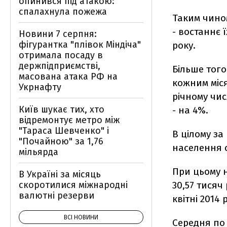
опинився під атакою:
спалахнула пожежа
Таким чином
- востаннє 
Новини 7 серпня:
фігурантка "плівок Міндіча"
року.
отримала посаду в
держпідприємстві,
Більше того
масована атака РФ на
кожним міся
Укрнафту
річному числ
Київ шукає тих, хто
- на 4%.
відремонтує метро між
"Тараса Шевченко" і
В цілому за
"Почайною" за 1,76
населення с
мільярда
При цьому н
В Україні за місяць
скоротилися міжнародні
30,57 тисяч
валютні резерви
квітні 2014 
ВСІ НОВИНИ
Середня по 