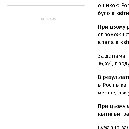
оцінкою Рос
було в квітн
РЕКЛАМА:
При цьому р
спроможніст
впала в кві
За даними Р
16,4%, прод
В результат
в Росії в кв
менше, ніж у
При цьому м
квітні витр
Сумарна заб