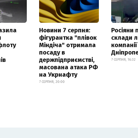
азила
Новини 7 серпня:
Росіяни 
н
фігурантка "плівок
склади л
флоту
Міндіча" отримала
компанії
посаду в
Дніпроп
ів
держпідприємстві,
7 СЕРПНЯ, 16:32
масована атака РФ
на Укрнафту
7 СЕРПНЯ, 20:00