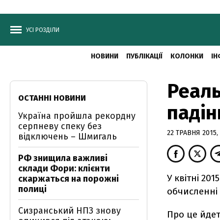
УСІ РОЗДІЛИ
НОВИНИ
ПУБЛІКАЦІЇ
КОЛОНКИ
ІН
Реаль
ОСТАННІ НОВИНИ
падін
Україна пройшла рекордну
серпневу спеку без
22 ТРАВНЯ 2015, 
відключень – Шмигаль
РФ знищила важливі
склади Фори: клієнти
У квітні 20
скаржаться на порожні
полиці
обчисленні
Сизранський НПЗ знову
Про це йдет