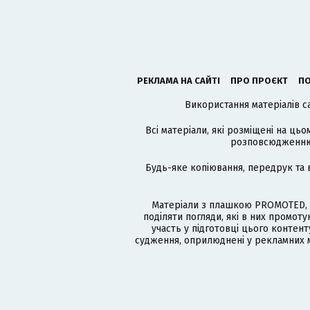
РЕКЛАМА НА САЙТІ
ПРО ПРОЄКТ
ПО
Використання матеріалів с
Всі матеріали, які розміщені на цьо
розповсюдженню в
Будь-яке копіювання, передрук та 
Матеріали з плашкою PROMOTED, 
поділяти погляди, які в них промо
участь у підготовці цього контенту
судження, оприлюднені у рекламних м