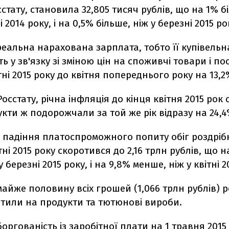
стату, становила 32,805 тисяч рублів, що на 1% б
і 2014 року, і на 0,5% більше, ніж у березні 2015 ро
еальна нарахована зарплата, тобто її купівельн
ь у зв'язку зі зміною цін на споживчі товари і по
тні 2015 року до квітня попереднього року на 13,2
осстату, річна інфляція до кінця квітня 2015 рок
укти ж подорожчали за той же рік відразу на 24,4
і падіння платоспроможного попиту обіг роздрібн
ітні 2015 року скоротився до 2,16 трлн рублів, що н
 березні 2015 року, і на 9,8% менше, ніж у квітні 2
айже половину всіх грошей (1,066 трлн рублів) р
атили на продукти та тютюнові вироби.
оргованість із заробітної плати на 1 травня 2015