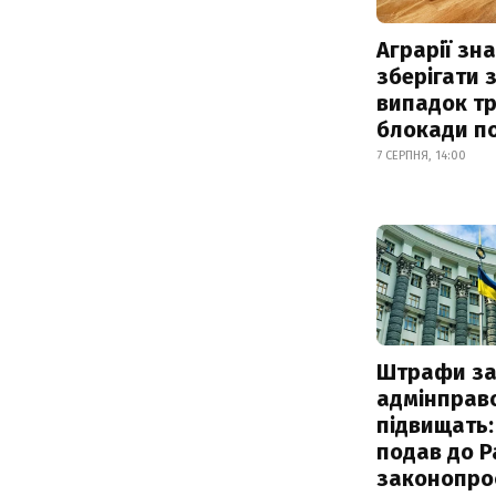
Аграрії зн
зберігати 
випадок т
блокади по
7 СЕРПНЯ, 14:00
Штрафи з
адмінправ
підвищать:
подав до Р
законопро