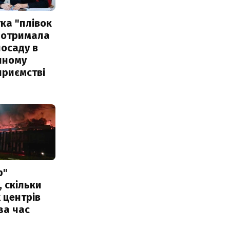
ка "плівок
 отримала
посаду в
чному
приємстві
р"
, скільки
 центрів
за час