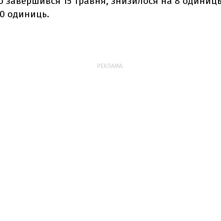
о завершився 15 травня, знизилося на 8 одиниць
660 одиниць.
РЕКЛАМА: