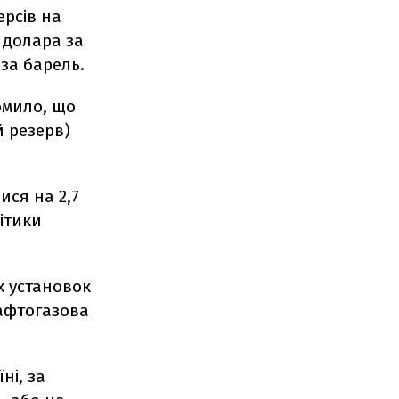
ерсів на
 долара за
 за барель.
омило, що
й резерв)
ися на 2,7
ітики
х установок
нафтогазова
ні, за