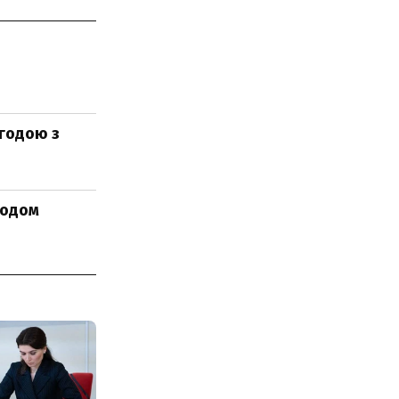
годою з
ходом