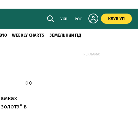
КЛУБ УП
УКР
РОС
В'Ю
WEEKLY CHARTS
ЗЕМЕЛЬНИЙ ГІД
РЕКЛАМА:
рамках
 золота" в