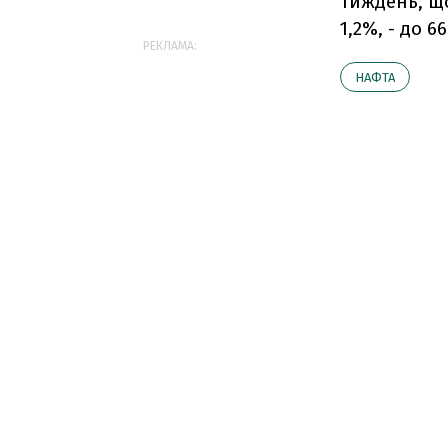
тиждень, щ
1,2%, - до 
РЕКЛАМА:
НАФТА