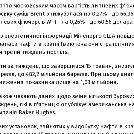
.11по московським часом вартість липневих ф'юч
ську суміш Brent знижувалася на 0,27% - до 66,36
невих ф'ючерсів WTI - на 0,26% - до 60,56 долара
 з енергетичної інформації Міненерго США повід
запаси нафти в країні (виключаючи стратегічни
 третій тиждень поспіль.
и за тиждень, що завершився 15 травня, знизил
релів, до 482,2 мільйона барелів. При цьому анал
зниження показника лише на 1,03 мільйона.
акож чекають даних щодо зміни кількості бурови
ждень, які в п'ятницю опублікує американська 
мпанія Baker Hughes.
их установок, зайнятих у видобутку нафти в краї