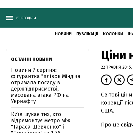
УСІ РОЗДІЛИ
НОВИНИ
ПУБЛІКАЦІЇ
КОЛОНКИ
ІН
Ціни 
ОСТАННІ НОВИНИ
22 ТРАВНЯ 2015,
Новини 7 серпня:
фігурантка "плівок Міндіча"
отримала посаду в
держпідприємстві,
Світові ці
масована атака РФ на
Укрнафту
корекції пі
США.
Київ шукає тих, хто
відремонтує метро між
Про це свід
"Тараса Шевченко" і