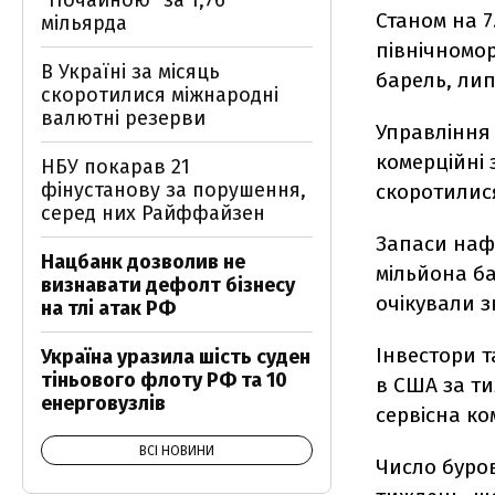
"Почайною" за 1,76
Станом на 7
мільярда
північномор
В Україні за місяць
барель, лип
скоротилися міжнародні
валютні резерви
Управління
комерційні 
НБУ покарав 21
фінустанову за порушення,
скоротилися
серед них Райффайзен
Запаси нафт
Нацбанк дозволив не
мільйона ба
визнавати дефолт бізнесу
очікували 
на тлі атак РФ
Інвестори т
Україна уразила шість суден
тіньового флоту РФ та 10
в США за ти
енерговузлів
сервісна ко
ВСІ НОВИНИ
Число буров