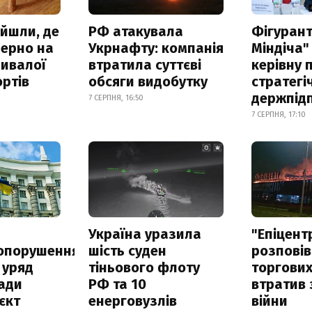
айшли, де
РФ атакувала
Фігурант
зерно на
Укрнафту: компанія
Міндіча"
ривалої
втратила суттєві
керівну 
ртів
обсяги видобутку
стратегі
держпід
7 СЕРПНЯ, 16:50
7 СЕРПНЯ, 17:10
а
Україна уразила
"Епіцент
опорушення
шість суден
розповів
 уряд
тіньового флоту
торгових
ади
РФ та 10
втратив 
єкт
енерговузлів
війни