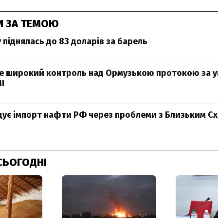
И ЗА ТЕМОЮ
 піднялась до 83 доларів за барель
е широкий контроль над Ормузькою протокою за у
І
ує імпорт нафти РФ через проблеми з Близьким С
СЬОГОДНІ