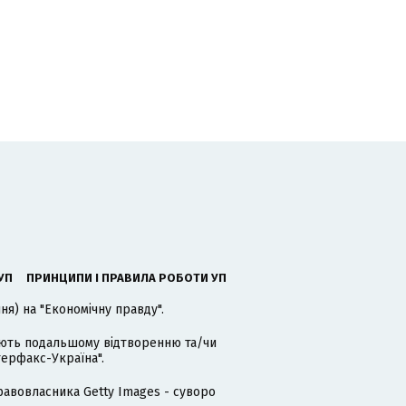
УП
ПРИНЦИПИ І ПРАВИЛА РОБОТИ УП
я) на "Економічну правду".
гають подальшому відтворенню та/чи
терфакс-Україна".
равовласника Getty Images - суворо