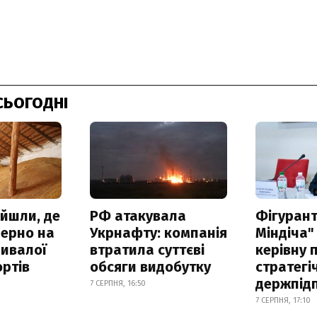
СЬОГОДНІ
айшли, де
РФ атакувала
Фігурант
зерно на
Укрнафту: компанія
Міндіча"
ривалої
втратила суттєві
керівну 
ртів
обсяги видобутку
стратегі
держпід
7 СЕРПНЯ, 16:50
7 СЕРПНЯ, 17:10