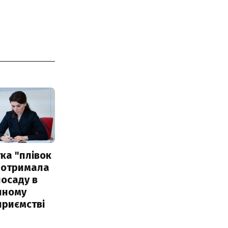
ка "плівок
 отримала
посаду в
чному
приємстві