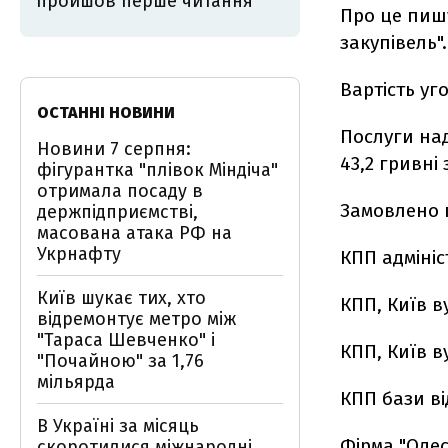
пройшов перше читання
Про це пишу
закупівель".
Вартість уг
ОСТАННІ НОВИНИ
Послуги на
Новини 7 серпня:
43,2 гривні 
фігурантка "плівок Міндіча"
отримала посаду в
Замовлено п
держпідприємстві,
масована атака РФ на
Укрнафту
КПП адмініс
Київ шукає тих, хто
КПП, Київ в
відремонтує метро між
"Тараса Шевченко" і
КПП, Київ ву
"Почайною" за 1,76
мільярда
КПП бази ві
В Україні за місяць
Фірма "Одес
скоротилися міжнародні