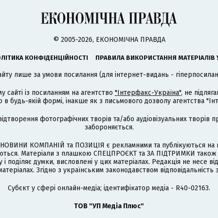
© 2005-2026, ЕКОНОМІЧНА ПРАВДА
ЛІТИКА КОНФІДЕНЦІЙНОСТІ
ПРАВИЛА ВИКОРИСТАННЯ МАТЕРІАЛІВ 
айту лише за умови посилання (для інтернет-видань - гіперпосиланн
му сайті із посиланням на агентство
"Інтерфакс-Україна"
, не підля
 будь-якій формі, інакше як з письмового дозволу агентства "Ін
відтворення фотографічних творів та/або аудіовізуальних творів п
забороняється.
НОВИНИ КОМПАНІЙ та ПОЗИЦІЯ є рекламними та публікуються на п
туються. Матеріали з плашкою СПЕЦПРОЄКТ та ЗА ПІДТРИМКИ також
 і поділяє думки, висловлені у цих матеріалах. Редакція не несе ві
атеріалах. Згідно з українським законодавством відповідальність 
Cубєкт у сфері онлайн-медіа; ідентифікатор медіа - R40-02163.
ТОВ "УП Медіа Плюс"