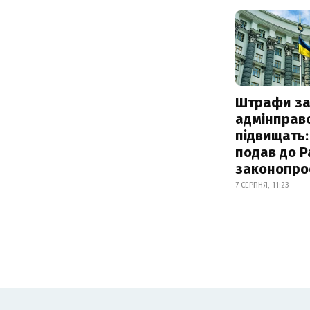
Штрафи з
адмінправ
підвищать:
подав до Р
законопро
7 СЕРПНЯ, 11:23