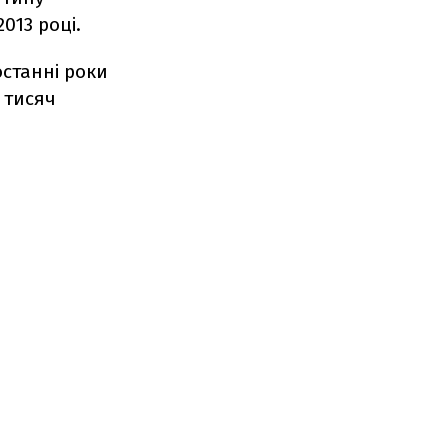
013 році.
останні роки
4 тисяч