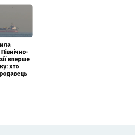
пила
 Північно-
Азії вперше
ку: хто
продавець