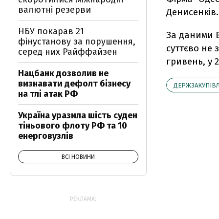
валютні резерви
Денисенків.
НБУ покарав 21
За даними В
фінустанову за порушення,
суттєво не 
серед них Райффайзен
гривень, у 2
Нацбанк дозволив не
визнавати дефолт бізнесу
ДЕРЖЗАКУПІВЛ
на тлі атак РФ
Україна уразила шість суден
тіньового флоту РФ та 10
енерговузлів
ВСІ НОВИНИ
РЕКЛАМА: