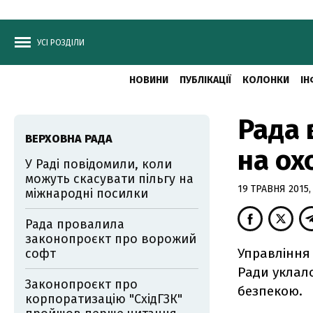
УСІ РОЗДІЛИ
НОВИНИ
ПУБЛІКАЦІЇ
КОЛОНКИ
ІН
Рада 
ВЕРХОВНА РАДА
на ох
У Раді повідомили, коли
можуть скасувати пільгу на
19 ТРАВНЯ 2015,
міжнародні посилки
Рада провалила
законопроєкт про ворожий
Управління
софт
Ради уклало
Законопроєкт про
безпекою.
корпоратизацію "СхідГЗК"