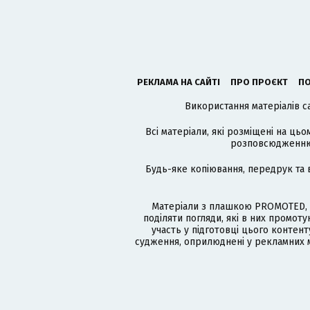
РЕКЛАМА НА САЙТІ
ПРО ПРОЄКТ
ПО
Використання матеріалів с
Всі матеріали, які розміщені на цьо
розповсюдженню в
Будь-яке копіювання, передрук та 
Матеріали з плашкою PROMOTED, 
поділяти погляди, які в них промо
участь у підготовці цього контенту
судження, оприлюднені у рекламних м