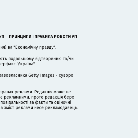
УП
ПРИНЦИПИ І ПРАВИЛА РОБОТИ УП
я) на "Економічну правду".
гають подальшому відтворенню та/чи
терфакс-Україна".
равовласника Getty Images - суворо
равах реклами. Редакція може не
 є рекламними, проте редакція бере
дповідальності за факти та оціночні
за зміст реклами несе рекламодавець.