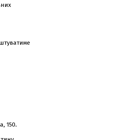
вних
оштуватиме
, 150.
нтину