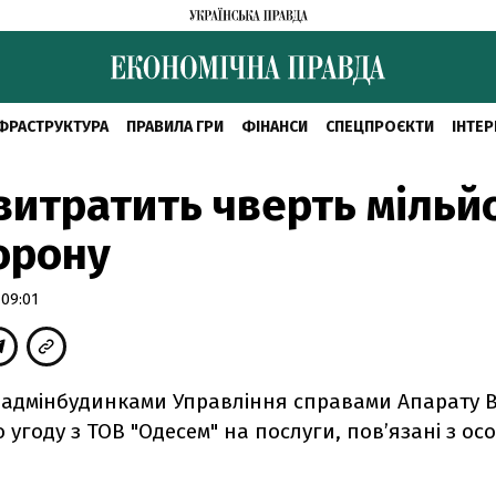
ФРАСТРУКТУРА
ПРАВИЛА ГРИ
ФІНАНСИ
СПЕЦПРОЄКТИ
ІНТЕР
витратить чверть мільй
орону
 09:01
 адмінбудинками Управління справами Апарату 
 угоду з ТОВ "Одесем" на послуги, пов’язані з о