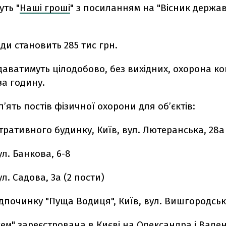
ть "
Наші гроші
" з посиланням на "Вісник держа
оди становить 285 тис грн.
даватимуть цілодобово, без вихідних, охорона к
за годину.
’ять постів фізичної охорони для об’єктів:
тративного будинку, Київ, вул. Лютеранська, 28а
ул. Банкова, 6-8
л. Садова, 3а (2 пости)
дпочинку "Пуща Водиця", Київ, вул. Вишгородська
ем" зареєстрована в Києві на Олександра і Вале