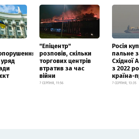
а
"Епіцентр"
Росія ку
опорушення
розповів, скільки
пальне з
 уряд
торгових центрів
Східної 
ади
втратив за час
з 2022 ро
єкт
війни
країна-
7 СЕРПНЯ, 11:56
7 СЕРПНЯ, 13:35