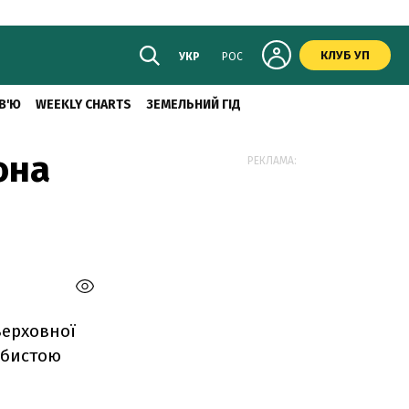
КЛУБ УП
УКР
РОС
В'Ю
WEEKLY CHARTS
ЗЕМЕЛЬНИЙ ГІД
она
РЕКЛАМА:
Верховної
собистою