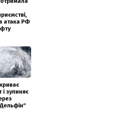
 отримала
риємстві,
а атака РФ
афту
акриває
 і зупиняє
ерез
"Дельфін"