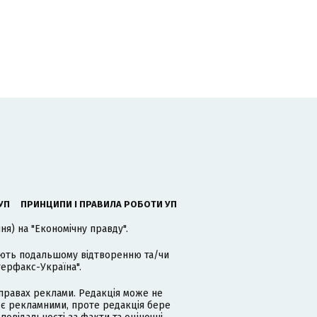
УП
ПРИНЦИПИ І ПРАВИЛА РОБОТИ УП
я) на "Економічну правду".
гають подальшому відтворенню та/чи
терфакс-Україна".
равах реклами. Редакція може не
 є рекламними, проте редакція бере