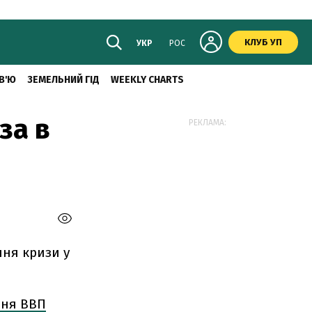
КЛУБ УП
УКР
РОС
В'Ю
ЗЕМЕЛЬНИЙ ГІД
WEEKLY CHARTS
за в
РЕКЛАМА:
ння кризи у
ння ВВП