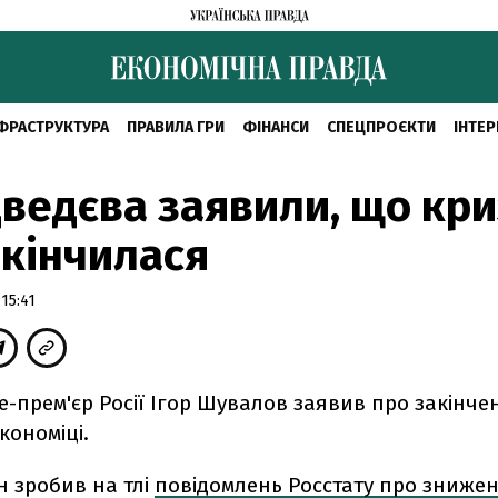
ФРАСТРУКТУРА
ПРАВИЛА ГРИ
ФІНАНСИ
СПЕЦПРОЄКТИ
ІНТЕР
ведєва заявили, що кри
кінчилася
15:41
-прем'єр Росії Ігор Шувалов заявив про закінче
кономіці.
н зробив на тлі
повідомлень Росстату про зниже