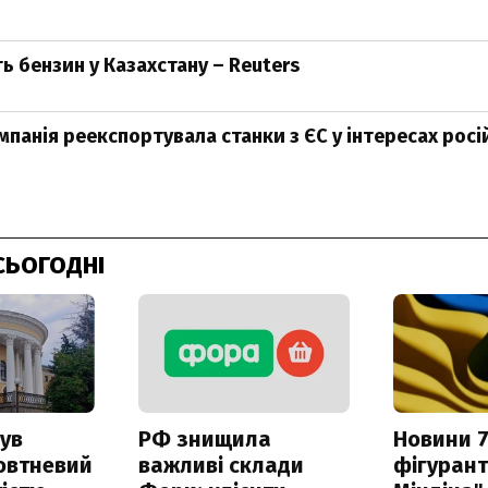
ь бензин у Казахстану – Reuters
мпанія реекспортувала станки з ЄС у інтересах рос
СЬОГОДНІ
ув
РФ знищила
Новини 7
овтневий
важливі склади
фігурант