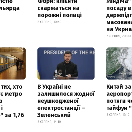
істю
Фори: клієнти
Міндіча"
ільярда
скаржаться на
посаду в
порожні полиці
держпідп
масован
8 СЕРПНЯ, 10:40
на Укрн
7 СЕРПНЯ, 20:00
тих, хто
В Україні не
Китай з
є метро
залишилося жодної
аеропорт
а
неушкодженої
потяги ч
і
електростанції –
тайфун 
 за 1,76
Зеленський
8 СЕРПНЯ, 17:10
8 СЕРПНЯ, 14:10