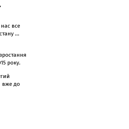
,
 нас все
тану ...
 зростання
15 року.
угий
я вже до