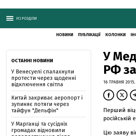
УСІ РОЗДІЛИ
НОВИНИ
ПУБЛІКАЦІЇ
КОЛОНКИ
ІН
У Мед
ОСТАННІ НОВИНИ
РФ за
У Венесуелі спалахнули
протести через щоденні
16 ТРАВНЯ 2015, 
відключення світла
Китай закриває аеропорт і
зупиняє потяги через
Перший віце
тайфун "Дельфін"
російській е
У Марганці та сусідніх
громадах відновили
Цю заяву ві