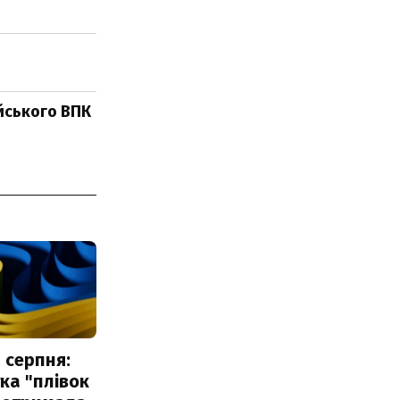
ійського ВПК
 серпня:
ка "плівок