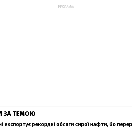
РЕКЛАМА:
И ЗА ТЕМОЮ
вні експортує рекордні обсяги сирої нафти, бо пере