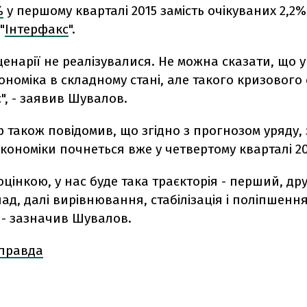
%
у першому кварталі 2015 замість очікуваних 2,2%
"
Інтерфакс
".
ценарії не реалізувалися. Не можна сказати, що у
ономіка в складному стані, але такого кризового с
", - заявив Шувалов.
р також повідомив, що згідно з прогнозом уряду,
економіки почнеться вже у четвертому кварталі 20
цінкою, у нас буде така траєкторія - перший, др
пад, далі вирівнювання, стабілізація і поліпшенн
, - зазначив Шувалов.
 правда