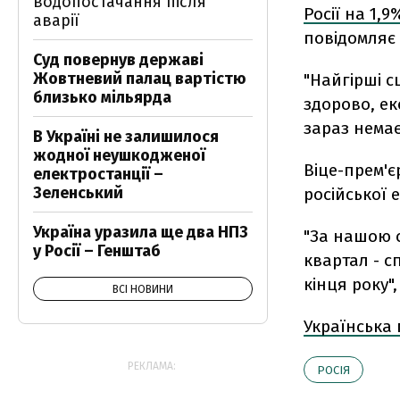
водопостачання після
Росії на 1,9
аварії
повідомляє 
Суд повернув державі
Жовтневий палац вартістю
"Найгірші с
близько мільярда
здорово, ек
зараз немає
В Україні не залишилося
жодної неушкодженої
Віце-прем'є
електростанції –
Зеленський
російської 
Україна уразила ще два НПЗ
"За нашою о
у Росії – Генштаб
квартал - с
кінця року"
ВСІ НОВИНИ
Українська
РЕКЛАМА:
РОСІЯ