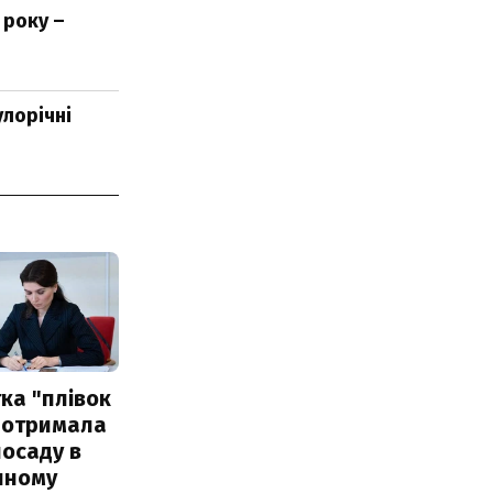
 року –
улорічні
ка "плівок
 отримала
посаду в
чному