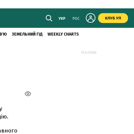
КЛУБ УП
УКР
РОС
В'Ю
ЗЕМЕЛЬНИЙ ГІД
WEEKLY CHARTS
РЕКЛАМА:
у
ію.
авного