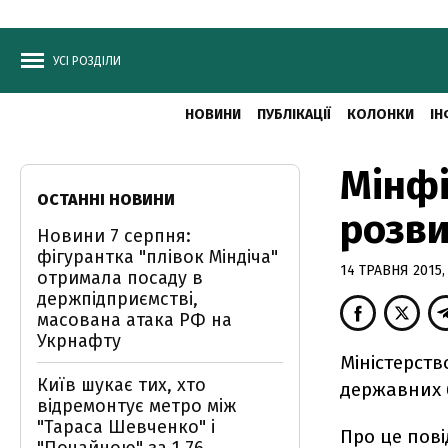
УСІ РОЗДІЛИ
НОВИНИ
ПУБЛІКАЦІЇ
КОЛОНКИ
ІН
Мінфі
ОСТАННІ НОВИНИ
розви
Новини 7 серпня:
фігурантка "плівок Міндіча"
14 ТРАВНЯ 2015,
отримала посаду в
держпідприємстві,
масована атака РФ на
Укрнафту
Міністерств
Київ шукає тих, хто
державних б
відремонтує метро між
"Тараса Шевченко" і
Про це пов