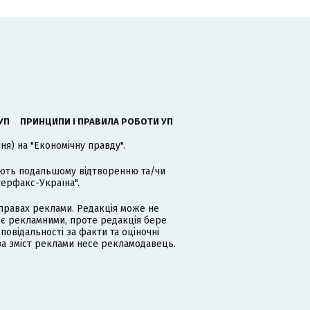
УП
ПРИНЦИПИ І ПРАВИЛА РОБОТИ УП
я) на "Економічну правду".
гають подальшому відтворенню та/чи
терфакс-Україна".
равах реклами. Редакція може не
 є рекламними, проте редакція бере
дповідальності за факти та оціночні
за зміст реклами несе рекламодавець.