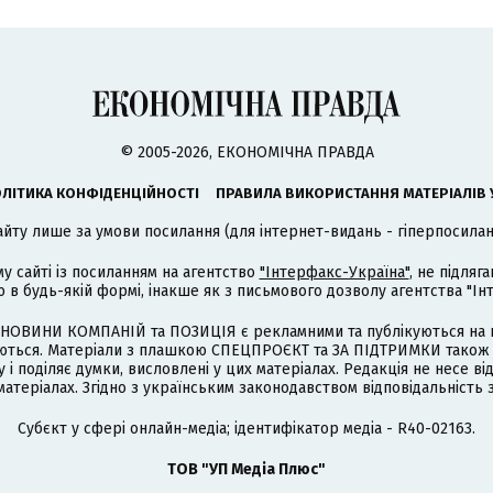
© 2005-2026, ЕКОНОМІЧНА ПРАВДА
ЛІТИКА КОНФІДЕНЦІЙНОСТІ
ПРАВИЛА ВИКОРИСТАННЯ МАТЕРІАЛІВ 
айту лише за умови посилання (для інтернет-видань - гіперпосиланн
му сайті із посиланням на агентство
"Інтерфакс-Україна"
, не підля
 будь-якій формі, інакше як з письмового дозволу агентства "Ін
НОВИНИ КОМПАНІЙ та ПОЗИЦІЯ є рекламними та публікуються на п
туються. Матеріали з плашкою СПЕЦПРОЄКТ та ЗА ПІДТРИМКИ також
 і поділяє думки, висловлені у цих матеріалах. Редакція не несе ві
атеріалах. Згідно з українським законодавством відповідальність 
Cубєкт у сфері онлайн-медіа; ідентифікатор медіа - R40-02163.
ТОВ "УП Медіа Плюс"