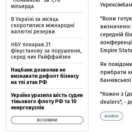
"Почайною" за 1,76
Укрексімба
мільярда
"Вони готу
В Україні за місяць
скоротилися міжнародні
визначено: 
валютні резерви
середній бі
конференції
НБУ покарав 21
Empire State
фінустанову за порушення,
серед них Райффайзен
Як повідоми
Нацбанк дозволив не
прибрати к
визнавати дефолт бізнесу
банківської
на тлі атак РФ
"Кожен з (д
Україна уразила шість суден
тіньового флоту РФ та 10
dealers", - 
енерговузлів
МІНФІН
ВСІ НОВИНИ