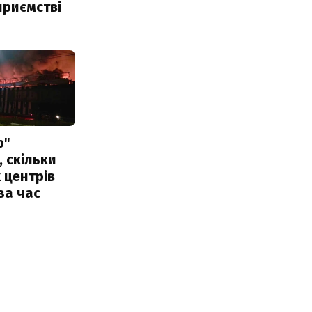
приємстві
р"
, скільки
 центрів
за час