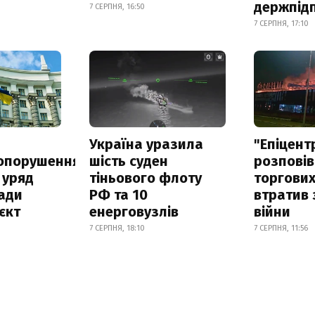
держпід
7 СЕРПНЯ, 16:50
7 СЕРПНЯ, 17:10
а
Україна уразила
"Епіцент
опорушення
шість суден
розповів
 уряд
тіньового флоту
торгових
ади
РФ та 10
втратив 
єкт
енерговузлів
війни
7 СЕРПНЯ, 18:10
7 СЕРПНЯ, 11:56