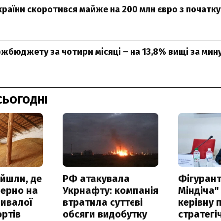
раїни скоротився майже на 200 млн євро з початку
жбюджету за чотири місяці – на 13,8% вищі за мин
СЬОГОДНІ
айшли, де
РФ атакувала
Фігурант
зерно на
Укрнафту: компанія
Міндіча"
ривалої
втратила суттєві
керівну 
ртів
обсяги видобутку
стратегі