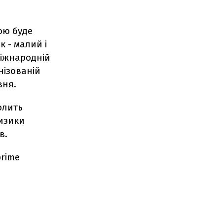
ою буде
 - малий і
міжнародній
нізованій
вня.
олить
изики
в.
prime