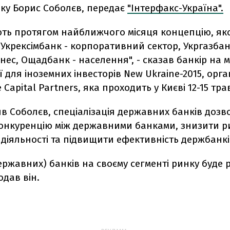
нку Борис Соболєв, передає
"Інтерфакс-Україна".
ють протягом найближчого місяця концепцію, як
Укрексімбанк - корпоративний сектор, Укргазбанк
знес, Ощадбанк - населення", - сказав банкір на 
 для іноземних інвесторів New Ukraine-2015, орга
 Capital Partners, яка проходить у Києві 12-15 тра
в Соболєв, спеціалізація державних банків дозв
онкуренцію між державними банками, знизити р
 діяльності та підвищити ефективність держбанкі
ержавних) банків на своєму сегменті ринку буде 
додав він.