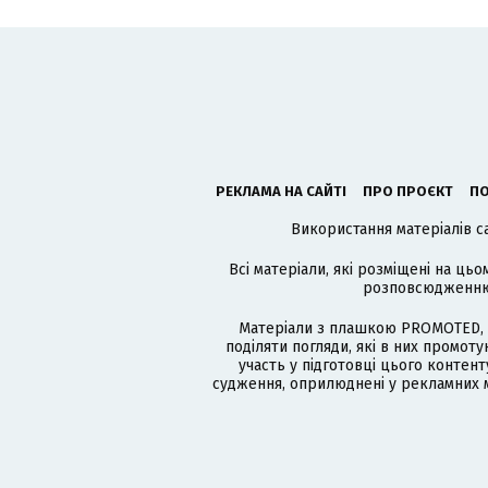
РЕКЛАМА НА САЙТІ
ПРО ПРОЄКТ
ПО
Використання матеріалів с
Всі матеріали, які розміщені на цьо
розповсюдженню в
Матеріали з плашкою PROMOTED, 
поділяти погляди, які в них промо
участь у підготовці цього контенту
судження, оприлюднені у рекламних м