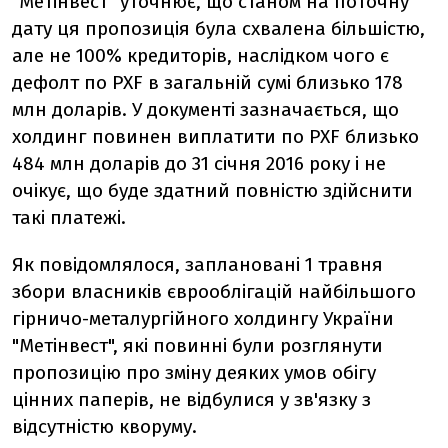
"Метінвест" уточнює, що станом на поточну
дату ця пропозиція була схвалена більшістю,
але не 100% кредиторів, наслідком чого є
дефолт по PXF в загальній сумі близько 178
млн доларів. У документі зазначається, що
холдинг повинен виплатити по PXF близько
484 млн доларів до 31 січня 2016 року і не
очікує, що буде здатний повністю здійснити
такі платежі.
Як повідомлялося, заплановані 1 травня
збори власників єврооблігацій найбільшого
гірничо-металургійного холдингу України
"Метінвест", які повинні були розглянути
пропозицію про зміну деяких умов обігу
цінних паперів, не відбулися у зв'язку з
відсутністю кворуму.