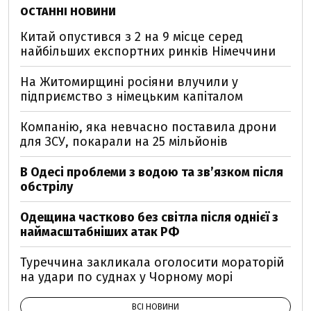
ОСТАННІ НОВИНИ
Китай опустився з 2 на 9 місце серед
найбільших експортних ринків Німеччини
На Житомирщині росіяни влучили у
підприємство з німецьким капіталом
Компанію, яка невчасно поставила дрони
для ЗСУ, покарали на 25 мільйонів
В Одесі проблеми з водою та звʼязком після
обстрілу
Одещина частково без світла після однієї з
наймасштабніших атак РФ
Туреччина закликала оголосити мораторій
на удари по суднах у Чорному морі
ВСІ НОВИНИ