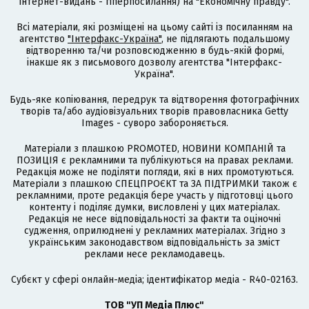
інтернет-видань - гіперпосилання) на "Економічну правду".
Всі матеріали, які розміщені на цьому сайті із посиланням на
агентство
"Інтерфакс-Україна"
, не підлягають подальшому
відтворенню та/чи розповсюдженню в будь-якій формі,
інакше як з письмового дозволу агентства "Інтерфакс-
Україна".
Будь-яке копіювання, передрук та відтворення фотографічних
творів та/або аудіовізуальних творів правовласника Getty
Images - суворо забороняється.
Матеріали з плашкою PROMOTED, НОВИНИ КОМПАНІЙ та
ПОЗИЦІЯ є рекламними та публікуються на правах реклами.
Редакція може не поділяти погляди, які в них промотуються.
Матеріали з плашкою СПЕЦПРОЄКТ та ЗА ПІДТРИМКИ також є
рекламними, проте редакція бере участь у підготовці цього
контенту і поділяє думки, висловлені у цих матеріалах.
Редакція не несе відповідальності за факти та оціночні
судження, оприлюднені у рекламних матеріалах. Згідно з
українським законодавством відповідальність за зміст
реклами несе рекламодавець.
Cубєкт у сфері онлайн-медіа; ідентифікатор медіа - R40-02163.
ТОВ "УП Медіа Плюс"