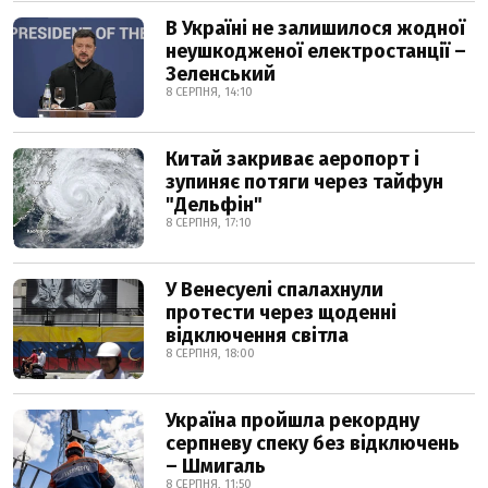
В Україні не залишилося жодної
неушкодженої електростанції –
Зеленський
8 СЕРПНЯ, 14:10
Китай закриває аеропорт і
зупиняє потяги через тайфун
"Дельфін"
8 СЕРПНЯ, 17:10
У Венесуелі спалахнули
протести через щоденні
відключення світла
8 СЕРПНЯ, 18:00
Україна пройшла рекордну
серпневу спеку без відключень
– Шмигаль
8 СЕРПНЯ, 11:50