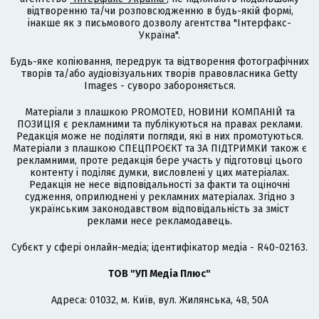
відтворенню та/чи розповсюдженню в будь-якій формі,
інакше як з письмового дозволу агентства "Інтерфакс-
Україна".
Будь-яке копіювання, передрук та відтворення фотографічних
творів та/або аудіовізуальних творів правовласника Getty
Images - суворо забороняється.
Матеріали з плашкою PROMOTED, НОВИНИ КОМПАНІЙ та
ПОЗИЦІЯ є рекламними та публікуються на правах реклами.
Редакція може не поділяти погляди, які в них промотуються.
Матеріали з плашкою СПЕЦПРОЄКТ та ЗА ПІДТРИМКИ також є
рекламними, проте редакція бере участь у підготовці цього
контенту і поділяє думки, висловлені у цих матеріалах.
Редакція не несе відповідальності за факти та оціночні
судження, оприлюднені у рекламних матеріалах. Згідно з
українським законодавством відповідальність за зміст
реклами несе рекламодавець.
Cубєкт у сфері онлайн-медіа; ідентифікатор медіа - R40-02163.
ТОВ "УП Медіа Плюс"
Адреса: 01032, м. Київ, вул. Жилянська, 48, 50А