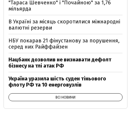
"Тараса Шевченко" і "Почайною" за 1,76
мільярда
В Україні за місяць скоротилися міжнародні
валютні резерви
НБУ покарав 21 фінустанову за порушення,
серед них Райффайзен
Нацбанк дозволив не визнавати дефолт
бізнесу на тлі атак РФ
Україна уразила шість суден тіньового
флоту РФ та 10 енерговузлів
ВСІ НОВИНИ