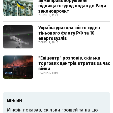
адмінправопорушення
підвищать: уряд подав до Ради
законопроєкт
7 СЕРПНЯ, 11:23
Україна уразила шість суден
тіньового флоту РФ та 10
енерговузлів
7 СЕРПНЯ, 18:10
"Епіцентр" розповів, скільки
торгових центрів втратив за час
війни
7 СЕРПНЯ, 11:56
МІНФІН
Мінфін показав, скільки грошей та на що