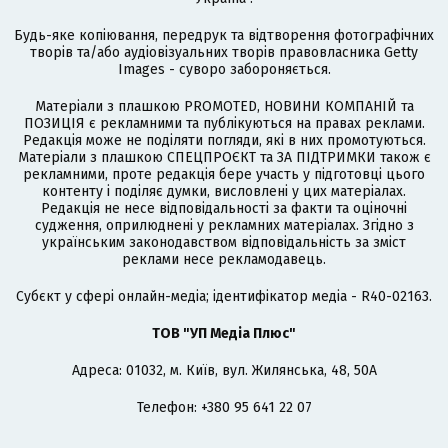
Будь-яке копіювання, передрук та відтворення фотографічних
творів та/або аудіовізуальних творів правовласника Getty
Images - суворо забороняється.
Матеріали з плашкою PROMOTED, НОВИНИ КОМПАНІЙ та
ПОЗИЦІЯ є рекламними та публікуються на правах реклами.
Редакція може не поділяти погляди, які в них промотуються.
Матеріали з плашкою СПЕЦПРОЄКТ та ЗА ПІДТРИМКИ також є
рекламними, проте редакція бере участь у підготовці цього
контенту і поділяє думки, висловлені у цих матеріалах.
Редакція не несе відповідальності за факти та оціночні
судження, оприлюднені у рекламних матеріалах. Згідно з
українським законодавством відповідальність за зміст
реклами несе рекламодавець.
Cубєкт у сфері онлайн-медіа; ідентифікатор медіа - R40-02163.
ТОВ "УП Медіа Плюс"
Адреса: 01032, м. Київ, вул. Жилянська, 48, 50А
Телефон: +380 95 641 22 07