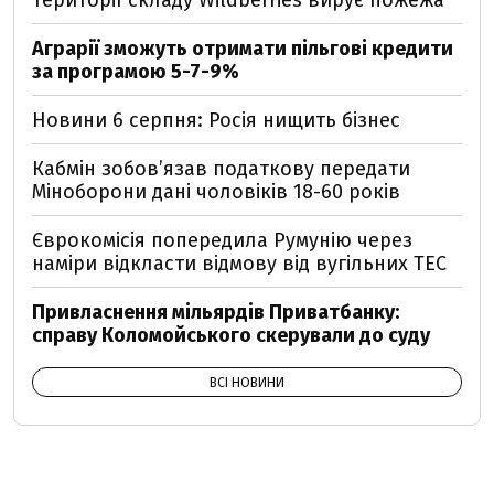
території складу Wildberries вирує пожежа
Аграрії зможуть отримати пільгові кредити
за програмою 5-7-9%
Новини 6 серпня: Росія нищить бізнес
Кабмін зобовʼязав податкову передати
Міноборони дані чоловіків 18-60 років
Єврокомісія попередила Румунію через
наміри відкласти відмову від вугільних ТЕС
Привласнення мільярдів Приватбанку:
справу Коломойського скерували до суду
ВСІ НОВИНИ