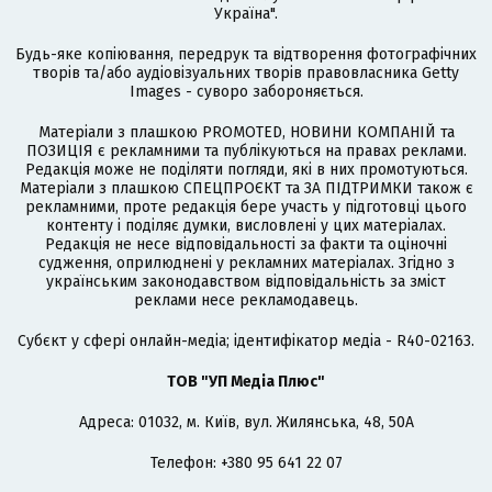
Україна".
Будь-яке копіювання, передрук та відтворення фотографічних
творів та/або аудіовізуальних творів правовласника Getty
Images - суворо забороняється.
Матеріали з плашкою PROMOTED, НОВИНИ КОМПАНІЙ та
ПОЗИЦІЯ є рекламними та публікуються на правах реклами.
Редакція може не поділяти погляди, які в них промотуються.
Матеріали з плашкою СПЕЦПРОЄКТ та ЗА ПІДТРИМКИ також є
рекламними, проте редакція бере участь у підготовці цього
контенту і поділяє думки, висловлені у цих матеріалах.
Редакція не несе відповідальності за факти та оціночні
судження, оприлюднені у рекламних матеріалах. Згідно з
українським законодавством відповідальність за зміст
реклами несе рекламодавець.
Cубєкт у сфері онлайн-медіа; ідентифікатор медіа - R40-02163.
ТОВ "УП Медіа Плюс"
Адреса: 01032, м. Київ, вул. Жилянська, 48, 50А
Телефон: +380 95 641 22 07