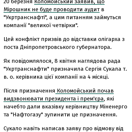
20 березня
Коломойський заявив, що
Мірошник не буде проводити аудит
в
"Укртранснафті", а цим питанням займуться
компанії "великої четвірки".
Цей конфлікт призвів до відставки олігарха з
поста Дніпропетровського губернатора.
Як повідомлялося, 8 квітня наглядова рада
"Укртранснафти" призначила Сергія Сукала т.
в. о. керівника цієї компанії на 4 місяці.
Після призначення
Коломойський почав
видзвонювати президента і прем'єра
, які
начебто дали вказівку керівництву Міненерго
та "Нафтогазу" зупинити це призначення.
Сукало навіть написав заяву про відмову від