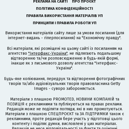
РЕКЛАМА НА САЙТІ
ПРО ПРОЄКТ
ПОЛІТИКА КОНФІДЕНЦІЙНОСТІ
ПРАВИЛА ВИКОРИСТАННЯ МАТЕРІАЛІВ УП
ПРИНЦИПИ І ПРАВИЛА РОБОТИ УП
Використання матеріалів сайту лише за умови посилання (для
інтернет-видань - гіперпосилання) на "Економічну правду".
Всі матеріали, які розміщені на цьому сайті із посиланням на
агентство
"Інтерфакс-Україна"
, не підлягають подальшому
відтворенню та/чи розповсюдженню в будь-якій формі,
інакше як з письмового дозволу агентства "Інтерфакс-
Україна".
Будь-яке копіювання, передрук та відтворення фотографічних
творів та/або аудіовізуальних творів правовласника Getty
Images - суворо забороняється.
Матеріали з плашкою PROMOTED, НОВИНИ КОМПАНІЙ та
ПОЗИЦІЯ є рекламними та публікуються на правах реклами.
Редакція може не поділяти погляди, які в них промотуються.
Матеріали з плашкою СПЕЦПРОЄКТ та ЗА ПІДТРИМКИ також є
рекламними, проте редакція бере участь у підготовці цього
контенту і поділяє думки, висловлені у цих матеріалах.
Редакція не несе відповідальності за факти та оціночні