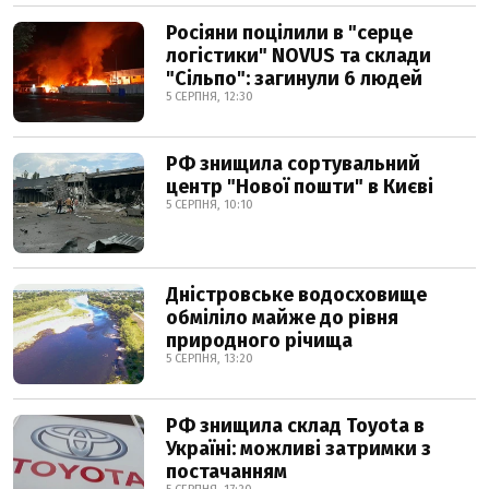
Росіяни поцілили в "серце
логістики" NOVUS та склади
"Сільпо": загинули 6 людей
5 СЕРПНЯ, 12:30
РФ знищила сортувальний
центр "Нової пошти" в Києві
5 СЕРПНЯ, 10:10
Дністровське водосховище
обміліло майже до рівня
природного річища
5 СЕРПНЯ, 13:20
РФ знищила склад Toyota в
Україні: можливі затримки з
постачанням