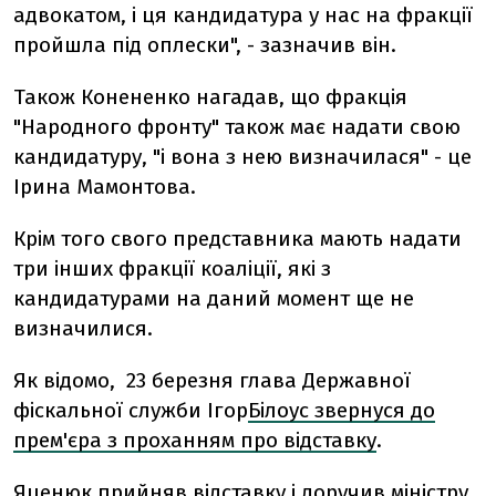
адвокатом, і ця кандидатура у нас на фракції
пройшла під оплески", - зазначив він.
Також Конененко нагадав, що фракція
"Народного фронту" також має надати свою
кандидатуру, "і вона з нею визначилася" - це
Ірина Мамонтова.
Крім того свого представника мають надати
три інших фракції коаліції, які з
кандидатурами на даний момент ще не
визначилися.
Як відомо, 23 березня глава Державної
фіскальної служби Ігор
Білоус звернуся до
прем'єра з проханням про відставку
.
Яценюк прийняв відставку і доручив міністру