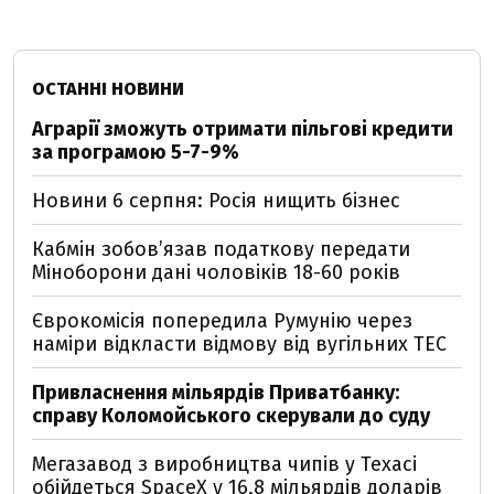
ОСТАННІ НОВИНИ
Аграрії зможуть отримати пільгові кредити
за програмою 5-7-9%
Новини 6 серпня: Росія нищить бізнес
Кабмін зобовʼязав податкову передати
Міноборони дані чоловіків 18-60 років
Єврокомісія попередила Румунію через
наміри відкласти відмову від вугільних ТЕС
Привласнення мільярдів Приватбанку:
справу Коломойського скерували до суду
Мегазавод з виробництва чипів у Техасі
обійдеться SpaceX у 16,8 мільярдів доларів