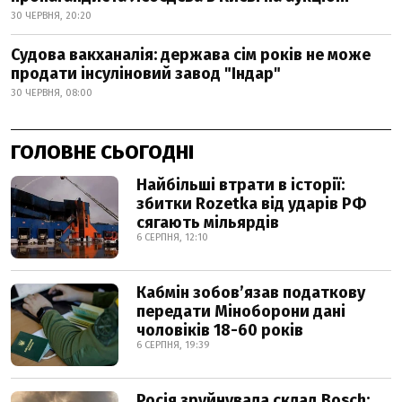
30 ЧЕРВНЯ, 20:20
Судова вакханалія: держава сім років не може
продати інсуліновий завод "Індар"
30 ЧЕРВНЯ, 08:00
ГОЛОВНЕ СЬОГОДНІ
Найбільші втрати в історії:
збитки Rozetka від ударів РФ
сягають мільярдів
6 СЕРПНЯ, 12:10
Кабмін зобовʼязав податкову
передати Міноборони дані
чоловіків 18-60 років
6 СЕРПНЯ, 19:39
Росія зруйнувала склад Bosch: