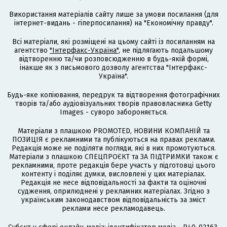
Використання матеріалів сайту лише за умови посилання (для
інтернет-видань - гіперпосилання) на "Економічну правду".
Всі матеріали, які розміщені на цьому сайті із посиланням на
агентство
"Інтерфакс-Україна"
, не підлягають подальшому
відтворенню та/чи розповсюдженню в будь-якій формі,
інакше як з письмового дозволу агентства "Інтерфакс-
Україна".
Будь-яке копіювання, передрук та відтворення фотографічних
творів та/або аудіовізуальних творів правовласника Getty
Images - суворо забороняється.
Матеріали з плашкою PROMOTED, НОВИНИ КОМПАНІЙ та
ПОЗИЦІЯ є рекламними та публікуються на правах реклами.
Редакція може не поділяти погляди, які в них промотуються.
Матеріали з плашкою СПЕЦПРОЄКТ та ЗА ПІДТРИМКИ також є
рекламними, проте редакція бере участь у підготовці цього
контенту і поділяє думки, висловлені у цих матеріалах.
Редакція не несе відповідальності за факти та оціночні
судження, оприлюднені у рекламних матеріалах. Згідно з
українським законодавством відповідальність за зміст
реклами несе рекламодавець.