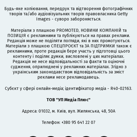
Будь-яке копіювання, передрук та відтворення фотографічних
творів та/або аудіовізуальних творів правовласника Getty
Images - суворо забороняється.
Матеріали з плашкою PROMOTED, НОВИНИ КОМПАНІЙ та
ПОЗИЦІЯ є рекламними та публікуються на правах реклами.
Редакція може не поділяти погляди, які в них промотуються.
Матеріали з плашкою СПЕЦПРОЄКТ та ЗА ПІДТРИМКИ також є
рекламними, проте редакція бере участь у підготовці цього
контенту і поділяє думки, висловлені у цих матеріалах.
Редакція не несе відповідальності за факти та оціночні
судження, оприлюднені у рекламних матеріалах. Згідно з
українським законодавством відповідальність за зміст
реклами несе рекламодавець.
Cубєкт у сфері онлайн-медіа; ідентифікатор медіа - R40-02163.
ТОВ "УП Медіа Плюс"
Адреса: 01032, м. Київ, вул. Жилянська, 48, 50А
Телефон: +380 95 641 22 07