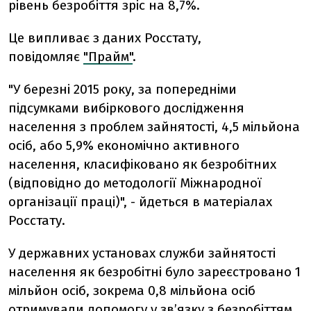
рівень безробіття зріс на 8,7%.
Це випливає з даних Росстату,
повідомляє
"Прайм"
.
"У березні 2015 року, за попередніми
підсумками вибіркового дослідження
населення з проблем зайнятості, 4,5 мільйона
осіб, або 5,9% економічно активного
населення, класифіковано як безробітних
(відповідно до методології Міжнародної
організації праці)", - йдеться в матеріалах
Росстату.
У державних установах служби зайнятості
населення як безробітні було зареєстровано 1
мільйон осіб, зокрема 0,8 мільйона осіб
отримували допомогу у зв’язку з безробіттям.