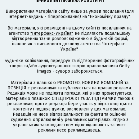
ПРИНЦИПИ І ПРАВИЛА РОБОТИ УП
Використання матеріалів сайту лише за умови посилання (для
інтернет-видань - гіперпосилання) на "Економічну правду".
Всі матеріали, які розміщені на цьому сайті із посиланням на
агентство
"Інтерфакс-Україна"
, не підлягають подальшому
відтворенню та/чи розповсюдженню в будь-якій формі,
інакше як з письмового дозволу агентства "Інтерфакс-
Україна".
Будь-яке копіювання, передрук та відтворення фотографічних
творів та/або аудіовізуальних творів правовласника Getty
Images - суворо забороняється.
Матеріали з плашкою PROMOTED, НОВИНИ КОМПАНІЙ та
ПОЗИЦІЯ є рекламними та публікуються на правах реклами.
Редакція може не поділяти погляди, які в них промотуються.
Матеріали з плашкою СПЕЦПРОЄКТ та ЗА ПІДТРИМКИ також є
рекламними, проте редакція бере участь у підготовці цього
контенту і поділяє думки, висловлені у цих матеріалах.
Редакція не несе відповідальності за факти та оціночні
судження, оприлюднені у рекламних матеріалах. Згідно з
українським законодавством відповідальність за зміст
реклами несе рекламодавець.