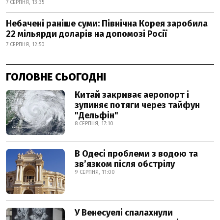
7 СЕРПНЯ, 13:35
Небачені раніше суми: Північна Корея заробила
22 мільярди доларів на допомозі Росії
7 СЕРПНЯ, 12:50
ГОЛОВНЕ СЬОГОДНІ
Китай закриває аеропорт і
зупиняє потяги через тайфун
"Дельфін"
8 СЕРПНЯ, 17:10
В Одесі проблеми з водою та
звʼязком після обстрілу
9 СЕРПНЯ, 11:00
У Венесуелі спалахнули