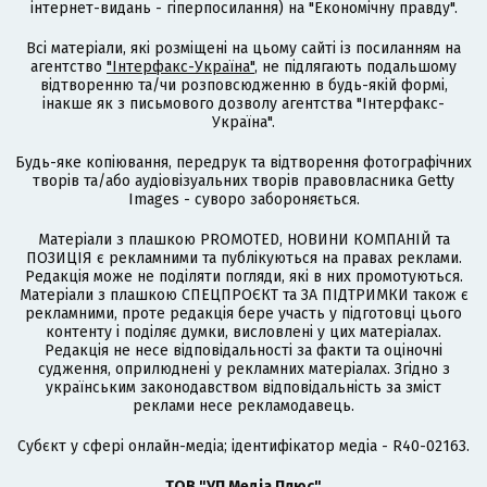
інтернет-видань - гіперпосилання) на "Економічну правду".
Всі матеріали, які розміщені на цьому сайті із посиланням на
агентство
"Інтерфакс-Україна"
, не підлягають подальшому
відтворенню та/чи розповсюдженню в будь-якій формі,
інакше як з письмового дозволу агентства "Інтерфакс-
Україна".
Будь-яке копіювання, передрук та відтворення фотографічних
творів та/або аудіовізуальних творів правовласника Getty
Images - суворо забороняється.
Матеріали з плашкою PROMOTED, НОВИНИ КОМПАНІЙ та
ПОЗИЦІЯ є рекламними та публікуються на правах реклами.
Редакція може не поділяти погляди, які в них промотуються.
Матеріали з плашкою СПЕЦПРОЄКТ та ЗА ПІДТРИМКИ також є
рекламними, проте редакція бере участь у підготовці цього
контенту і поділяє думки, висловлені у цих матеріалах.
Редакція не несе відповідальності за факти та оціночні
судження, оприлюднені у рекламних матеріалах. Згідно з
українським законодавством відповідальність за зміст
реклами несе рекламодавець.
Cубєкт у сфері онлайн-медіа; ідентифікатор медіа - R40-02163.
ТОВ "УП Медіа Плюс"