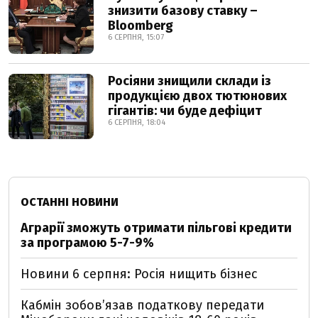
знизити базову ставку –
Bloomberg
6 СЕРПНЯ, 15:07
Росіяни знищили склади із
продукцією двох тютюнових
гігантів: чи буде дефіцит
6 СЕРПНЯ, 18:04
ОСТАННІ НОВИНИ
Аграрії зможуть отримати пільгові кредити
за програмою 5-7-9%
Новини 6 серпня: Росія нищить бізнес
Кабмін зобовʼязав податкову передати