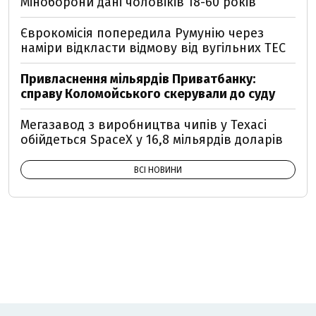
Міноборони дані чоловіків 18-60 років
Єврокомісія попередила Румунію через
наміри відкласти відмову від вугільних ТЕС
Привласнення мільярдів Приватбанку:
справу Коломойського скерували до суду
Мегазавод з виробництва чипів у Техасі
обійдеться SpaceX у 16,8 мільярдів доларів
ВСІ НОВИНИ