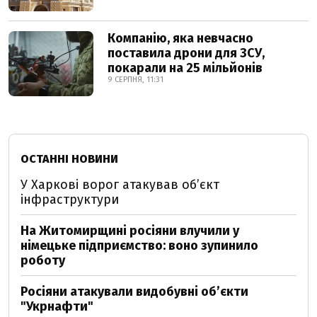
Компанію, яка невчасно
поставила дрони для ЗСУ,
покарали на 25 мільйонів
9 СЕРПНЯ, 11:31
ОСТАННІ НОВИНИ
У Харкові ворог атакував обʼєкт
інфраструктури
На Житомирщині росіяни влучили у
німецьке підприємство: воно зупинило
роботу
Росіяни атакували видобувні обʼєкти
"Укрнафти"