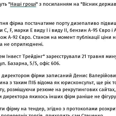
ть "
Наші гроші
" з посиланням на "Вісник держа
ипня фірма постачатиме порту дизепаливо підвищ
 С, F, марки Е виду І і виду ІІ, бензин А-95 Євро і 
акож А-92 Євро. Станом на момент публікації ціни 
а не оприлюднені.
ем Інвест Трейдінг" зареєстрували 21 травня мин
ул. Базарна, 5/5, офіс 606.
і директором фірми записаний Денис Валерійови
ина з таким ПІБ відома як юрисконсульт, ще рік т
у, розміщуючи резюме на рекрутингових сайтах, 
 директора якихось інших фірм раніше не фігуру
и фірму на тендер, згідно з протоколами розкри
попередніх торгів, приходить сам Стеценко.