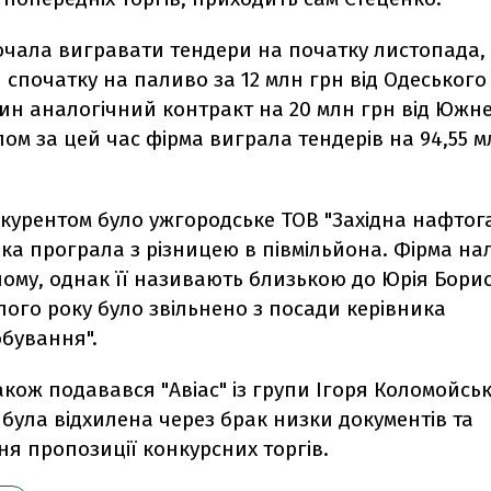
очала вигравати тендери на початку листопада
спочатку на паливо за 12 млн грн від Одеського 
дин аналогічний контракт на 20 млн грн від Южн
лом за цей час фірма виграла тендерів на 94,55 мл
курентом було ужгородське ТОВ "Західна нафтог
яка програла з різницею в півмільйона. Фірма н
ому, однак її називають близькою до Юрія Борис
улого року було звільнено з посади керівника
обування".
акож подавався "Авіас" із групи Ігоря Коломойсь
була відхилена через брак низки документів та
я пропозиції конкурсних торгів.