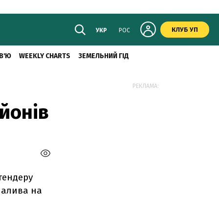
КЛУБ УП
УКР
РОС
В'Ю
WEEKLY CHARTS
ЗЕМЕЛЬНИЙ ГІД
РЕКЛАМА:
ьйонів
тендеру
палива на