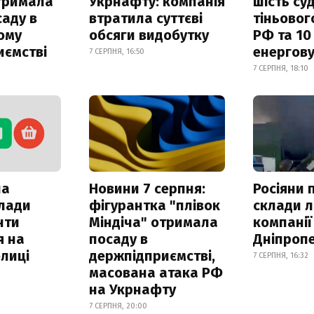
отримала
Укрнафту: компанія
шість су
саду в
втратила суттєві
тіньовог
ому
обсяги видобутку
РФ та 10
иємстві
енергову
7 СЕРПНЯ, 16:50
7 СЕРПНЯ, 18:10
ла
Новини 7 серпня:
Росіяни 
клади
фігурантка "плівок
склади л
нти
Міндіча" отримала
компанії
я на
посаду в
Дніпроп
лиці
держпідприємстві,
7 СЕРПНЯ, 16:32
масована атака РФ
на Укрнафту
7 СЕРПНЯ, 20:00