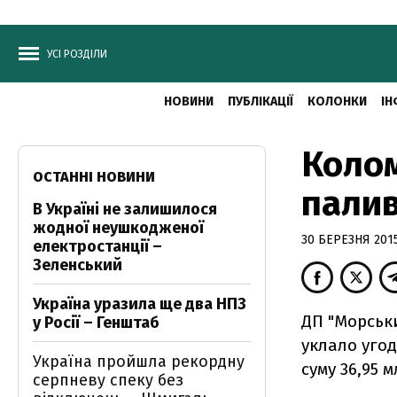
УСІ РОЗДІЛИ
НОВИНИ
ПУБЛІКАЦІЇ
КОЛОНКИ
ІН
Колом
ОСТАННІ НОВИНИ
палив
В Україні не залишилося
жодної неушкодженої
30 БЕРЕЗНЯ 2015
електростанції –
Зеленський
Україна уразила ще два НПЗ
ДП "Морськ
у Росії – Генштаб
уклало угод
Україна пройшла рекордну
суму 36,95 
серпневу спеку без