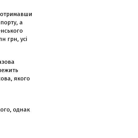
, отримавши
порту, а
енського
н грн, усі
азова
алежить
ова, якого
кого, однак