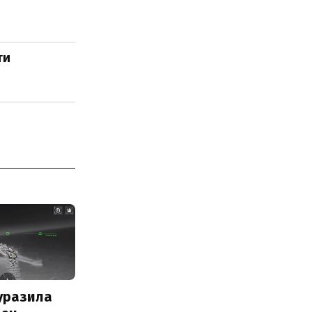
ти
уразила