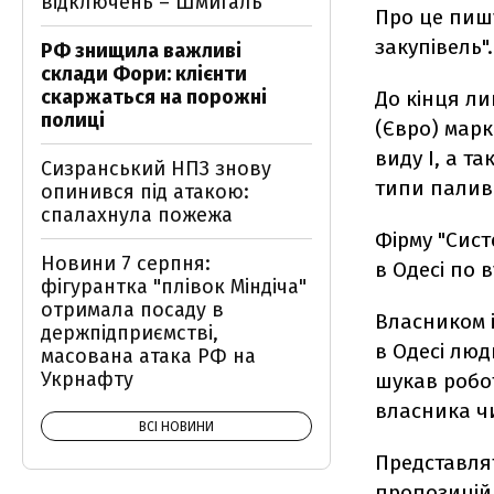
відключень – Шмигаль
Про це пишу
закупівель".
РФ знищила важливі
склади Фори: клієнти
скаржаться на порожні
До кінця л
полиці
(Євро) марки
виду І, а т
Сизранський НПЗ знову
типи палив
опинився під атакою:
спалахнула пожежа
Фірму "Сист
Новини 7 серпня:
в Одесі по в
фігурантка "плівок Міндіча"
отримала посаду в
Власником 
держпідприємстві,
в Одесі люд
масована атака РФ на
Укрнафту
шукав робот
власника чи
ВСІ НОВИНИ
Представлят
пропозицій 