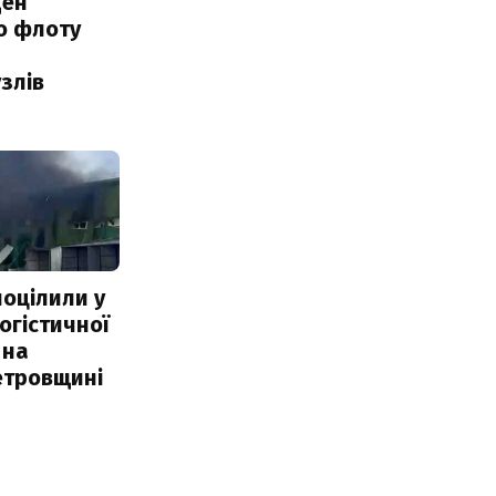
ден
о флоту
злів
поцілили у
огістичної
 на
етровщині