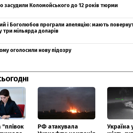
чно засудили Коломойського до 12 років тюрми
й і Боголюбов програли апеляцію: мають поверну
 три мільярда доларів
му оголосили нову підозру
СЬОГОДНІ
 "плівок
РФ атакувала
Україна 