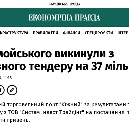
ФРАСТРУКТУРА
ПРАВИЛА ГРИ
ФІНАНСИ
СПЕЦПРОЄКТИ
ІНТЕР
ойського викинули з
ного тендеру на 37 міл
, 11:18
ий торговельний порт "Южний" за результатами 
у з ТОВ "Систем Інвест Трейдінг" на постачання 
млн гривень.