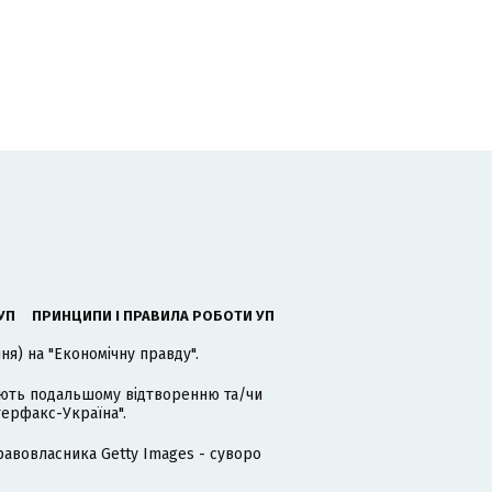
УП
ПРИНЦИПИ І ПРАВИЛА РОБОТИ УП
я) на "Економічну правду".
гають подальшому відтворенню та/чи
терфакс-Україна".
равовласника Getty Images - суворо