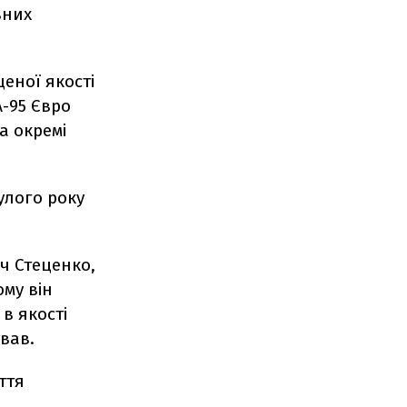
вних
еної якості
А-95 Євро
на окремі
улого року
ч Стеценко,
ому він
в якості
вав.
ття