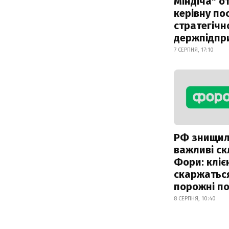
Міндіча" 
керівну по
стратегічн
держпідпр
7 СЕРПНЯ, 17:10
РФ знищи
важливі с
Фори: кліє
скаржатьс
порожні по
8 СЕРПНЯ, 10:40