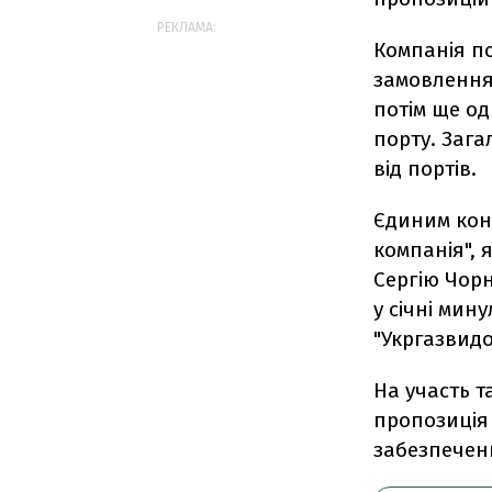
РЕКЛАМА:
Компанія п
замовлення 
потім ще о
порту. Зага
від портів.
Єдиним кон
компанія", 
Сергію Чорн
у січні мин
"Укргазвид
На участь т
пропозиція 
забезпеченн