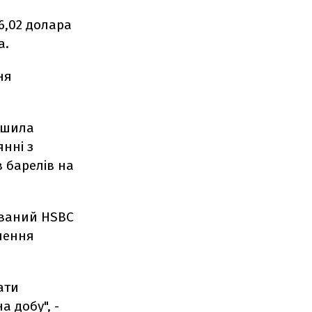
6,02 долара
а.
ня
ьшила
янні з
 барелів на
ований HSBC
блення
ати
 добу", -