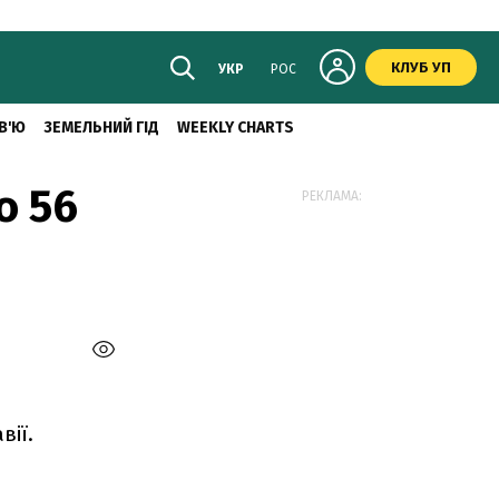
КЛУБ УП
УКР
РОС
В'Ю
ЗЕМЕЛЬНИЙ ГІД
WEEKLY CHARTS
о 56
РЕКЛАМА:
вії.