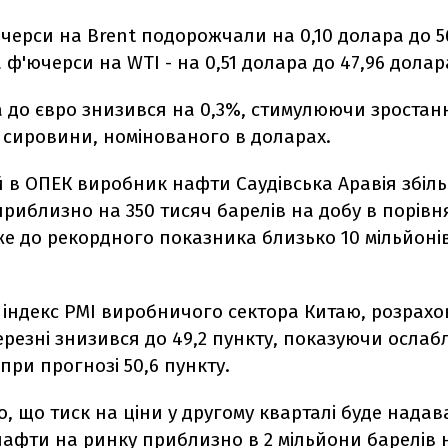
ючерси на Brent подорожчали на 0,10 долара до 5
а ф'ючерси на WTI - на 0,51 долара до 47,96 долар
а до євро знизився на 0,3%, стимулюючи зростан
 сировини, номінованого в доларах.
 в ОПЕК виробник нафти Саудівська Аравія збіл
риблизно на 350 тисяч барелів на добу в порівн
е до рекордного показника близько 10 мільйонів
 індекс PMI виробничого сектора Китаю, розрах
 березні знизився до 49,2 пункту, показуючи осла
 при прогнозі 50,6 пункту.
о, що тиск на ціни у другому кварталі буде надав
фти на ринку приблизно в 2 мільйони барелів на