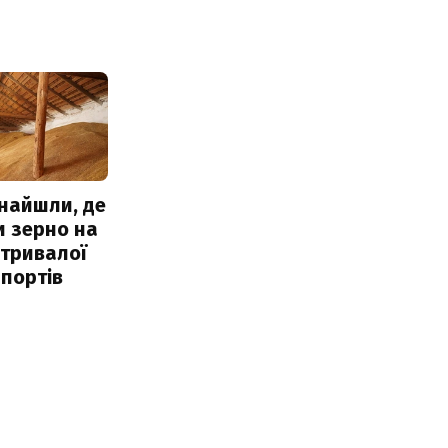
знайшли, де
и зерно на
 тривалої
портів