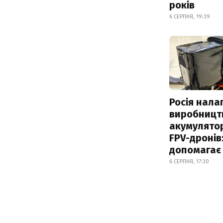
років
6 СЕРПНЯ, 19:39
Росія нала
виробницт
акумулятор
FPV-дронів:
допомагає
6 СЕРПНЯ, 17:30