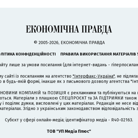
© 2005-2026, ЕКОНОМІЧНА ПРАВДА
ЛІТИКА КОНФІДЕНЦІЙНОСТІ
ПРАВИЛА ВИКОРИСТАННЯ МАТЕРІАЛІВ 
айту лише за умови посилання (для інтернет-видань - гіперпосиланн
му сайті із посиланням на агентство
"Інтерфакс-Україна"
, не підля
 будь-якій формі, інакше як з письмового дозволу агентства "Ін
НОВИНИ КОМПАНІЙ та ПОЗИЦІЯ є рекламними та публікуються на п
туються. Матеріали з плашкою СПЕЦПРОЄКТ та ЗА ПІДТРИМКИ також
 і поділяє думки, висловлені у цих матеріалах. Редакція не несе ві
атеріалах. Згідно з українським законодавством відповідальність 
Cубєкт у сфері онлайн-медіа; ідентифікатор медіа - R40-02163.
ТОВ "УП Медіа Плюс"