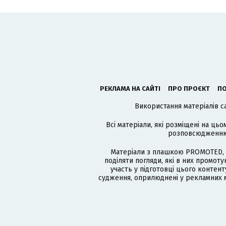
РЕКЛАМА НА САЙТІ
ПРО ПРОЄКТ
ПО
Використання матеріалів с
Всі матеріали, які розміщені на цьо
розповсюдженню в
Матеріали з плашкою PROMOTED, 
поділяти погляди, які в них промо
участь у підготовці цього контенту
судження, оприлюднені у рекламних м