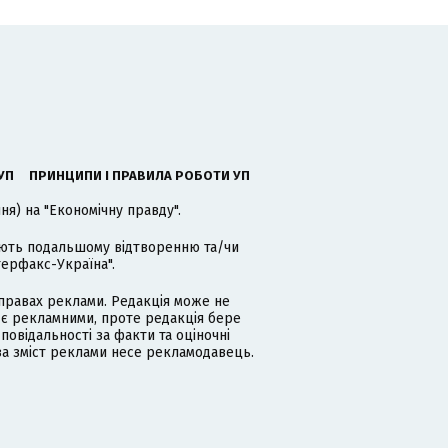
УП
ПРИНЦИПИ І ПРАВИЛА РОБОТИ УП
я) на "Економічну правду".
гають подальшому відтворенню та/чи
терфакс-Україна".
равах реклами. Редакція може не
 є рекламними, проте редакція бере
дповідальності за факти та оціночні
за зміст реклами несе рекламодавець.