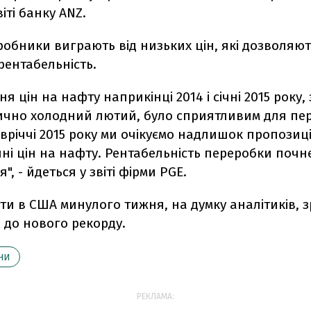
іті банку ANZ.
бники виграють від низьких цін, які дозволяют
рентабельність.
ня цін на нафту наприкінці 2014 і січні 2015 року,
ично холодний лютий, було сприятливим для пер
івріччі 2015 року ми очікуємо надлишок пропозиці
ні цін на нафту. Рентабельність переробки почн
, - йдеться у звіті фірми PGE.
и в США минулого тижня, на думку аналітиків, з
 до нового рекорду.
НИ
РЕКЛАМА: