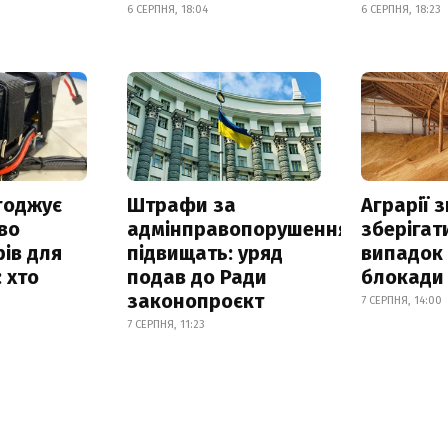
6 СЕРПНЯ, 18:04
6 СЕРПНЯ, 18:23
годжує
Штрафи за
Аграрії 
во
адмінправопорушення
зберігат
ів для
підвищать: уряд
випадок
 хто
подав до Ради
блокади 
законопроєкт
7 СЕРПНЯ, 14:00
7 СЕРПНЯ, 11:23