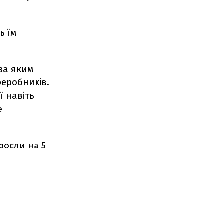
ь їм
 за яким
еробників.
ї навіть
е
росли на 5