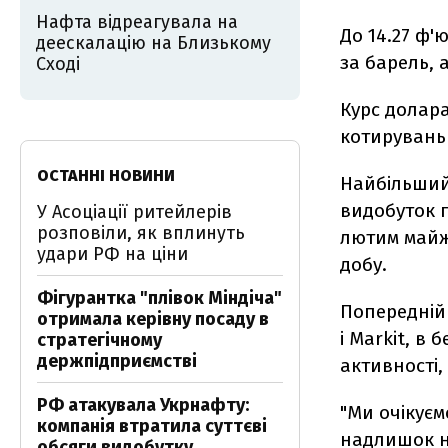
Нафта відреагувала на
До 14.27 ф'
деескалацію на Близькому
за барель, 
Сході
Курс долар
котирувань
ОСТАННІ НОВИНИ
Найбільший
видобуток п
У Асоціації ритейлерів
розповіли, як вплинуть
лютим майж
удари РФ на ціни
добу.
Фігурантка "плівок Міндіча"
Попередній
отримала керівну посаду в
і Markit, в
стратегічному
держпідприємстві
активності,
РФ атакувала Укрнафту:
"Ми очікуєм
компанія втратила суттєві
надлишок на
обсяги видобутку