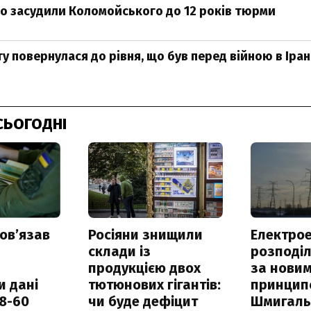
чно засудили Коломойського до 12 років тюрми
у повернулася до рівня, що був перед війною в Іран
СЬОГОДНІ
овʼязав
Росіяни знищили
Електрое
склади із
розподі
продукцією двох
за нови
и дані
тютюнових гігантів:
принцип
18-60
чи буде дефіцит
Шмигал