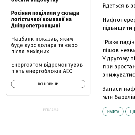
йдеться в зв
Росіяни поцілили у склади
логістичної компанії на
Нафтопереро
Дніпропетровщині
підвищити 
Нацбанк показав, яким
"Різке падін
буде курс долара та євро
пішов незв
після вихідних
У другому п
Енергоатом відремонтував
при зростан
п’ять енергоблоків АЕС
знижуватися"
ВСІ НОВИНИ
Запаси нафт
млн барелів
РЕКЛАМА:
НАФТА
ЦІ