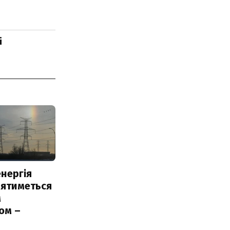
і
нергія
лятиметься
м
ом –
ь