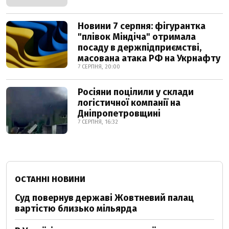
Новини 7 серпня: фігурантка
"плівок Міндіча" отримала
посаду в держпідприємстві,
масована атака РФ на Укрнафту
7 СЕРПНЯ, 20:00
Росіяни поцілили у склади
логістичної компанії на
Дніпропетровщині
7 СЕРПНЯ, 16:32
ОСТАННІ НОВИНИ
Суд повернув державі Жовтневий палац
вартістю близько мільярда