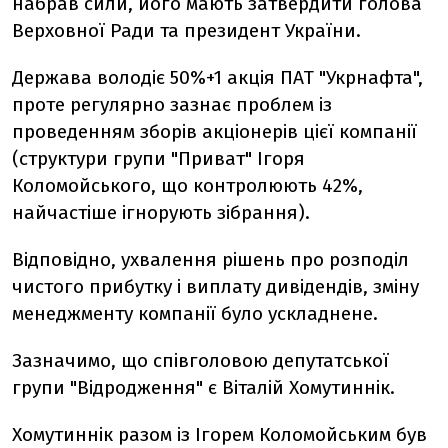
набрав сили, його мають затвердити голова
Верховної Ради та президент України.
Держава володіє 50%+1 акція ПАТ "Укрнафта",
проте регулярно зазнає проблем із
проведенням зборів акціонерів цієї компанії
(структури групи "Приват" Ігоря
Коломойського, що контролюють 42%,
найчастіше ігнорують зібрання).
Відповідно, ухвалення рішень про розподіл
чистого прибутку і виплату дивідендів, зміну
менеджменту компанії було ускладнене.
Зазначимо, що співголовою депутатської
групи "Відродження" є Віталій Хомутиннік.
Хомутиннік разом із Ігорем Коломойським був