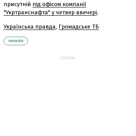
присутній
під офісом компанії
"Укртранснафта" у четвер ввечері
.
Українська правда
,
Громадське ТБ
УКРНАФТА
РЕКЛАМА: