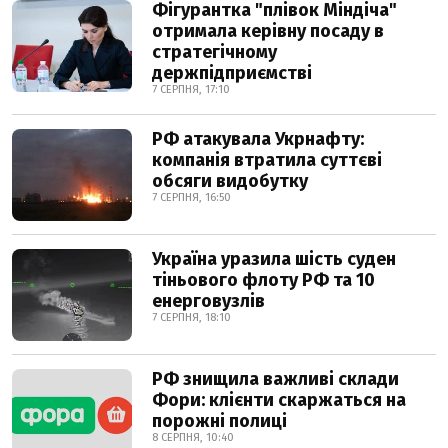
Фігурантка "плівок Міндіча"
отримала керівну посаду в
стратегічному
держпідприємстві
7 СЕРПНЯ, 17:10
РФ атакувала Укрнафту:
компанія втратила суттєві
обсяги видобутку
7 СЕРПНЯ, 16:50
Україна уразила шість суден
тіньового флоту РФ та 10
енерговузлів
7 СЕРПНЯ, 18:10
РФ знищила важливі склади
Фори: клієнти скаржаться на
порожні полиці
8 СЕРПНЯ, 10:40