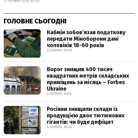
27 ЧЕРВНЯ 2025, 09:20
ГОЛОВНЕ СЬОГОДНІ
Кабмін зобовʼязав податкову
передати Міноборони дані
чоловіків 18-60 років
6 СЕРПНЯ, 19:39
Ворог знищив 400 тисяч
квадратних метрів складських
приміщень за місяць – Forbes
Ukraine
6 СЕРПНЯ, 16:50
Росіяни знищили склади із
продукцією двох тютюнових
гігантів: чи буде дефіцит
6 СЕРПНЯ, 18:04