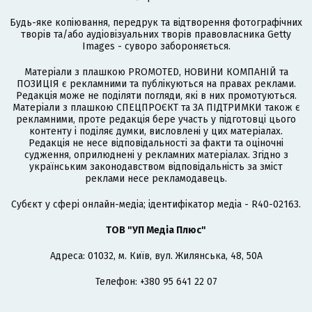
Будь-яке копіювання, передрук та відтворення фотографічних
творів та/або аудіовізуальних творів правовласника Getty
Images - суворо забороняється.
Матеріали з плашкою PROMOTED, НОВИНИ КОМПАНІЙ та
ПОЗИЦІЯ є рекламними та публікуються на правах реклами.
Редакція може не поділяти погляди, які в них промотуються.
Матеріали з плашкою СПЕЦПРОЄКТ та ЗА ПІДТРИМКИ також є
рекламними, проте редакція бере участь у підготовці цього
контенту і поділяє думки, висловлені у цих матеріалах.
Редакція не несе відповідальності за факти та оціночні
судження, оприлюднені у рекламних матеріалах. Згідно з
українським законодавством відповідальність за зміст
реклами несе рекламодавець.
Cубєкт у сфері онлайн-медіа; ідентифікатор медіа - R40-02163.
ТОВ "УП Медіа Плюс"
Адреса: 01032, м. Київ, вул. Жилянська, 48, 50А
Телефон: +380 95 641 22 07