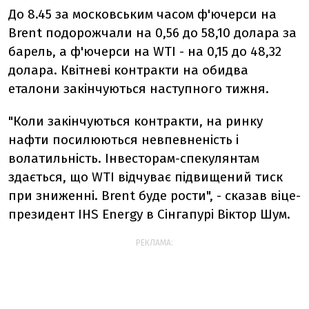
До 8.45 за московським часом ф'ючерси на
Brent подорожчали на 0,56 до 58,10 долара за
барель, а ф'ючерси на WTI - на 0,15 до 48,32
долара. Квітневі контракти на обидва
еталони закінчуються наступного тижня.
"Коли закінчуються контракти, на ринку
нафти посилюються невпевненість і
волатильність. Інвесторам-спекулянтам
здається, що WTI відчуває підвищений тиск
при зниженні. Brent буде рости", - сказав віце-
президент IHS Energy в Сінгапурі Віктор Шум.
РЕКЛАМА: