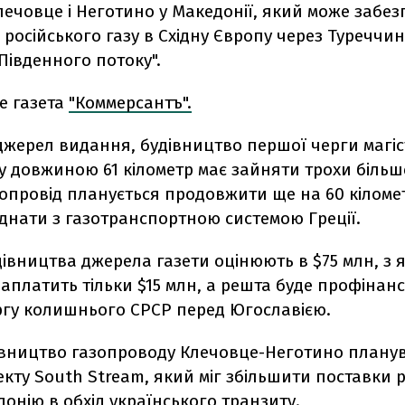
ечовце і Неготино у Македонії, який може забе
російського газу в Східну Європу через Туреччин
Південного потоку".
е газета
"Коммерсантъ".
джерел видання, будівництво першої черги магі
 довжиною 61 кілометр має зайняти трохи більш
опровід планується продовжити ще на 60 кіломе
'єднати з газотранспортною системою Греції.
дівництва джерела газети оцінюють в $75 млн, з 
аплатить тільки $15 млн, а решта буде профінан
ргу колишнього СРСР перед Югославією.
івництво газопроводу Клечовце-Неготино плану
кту South Stream, який міг збільшити поставки 
донію в обхід українського транзиту.