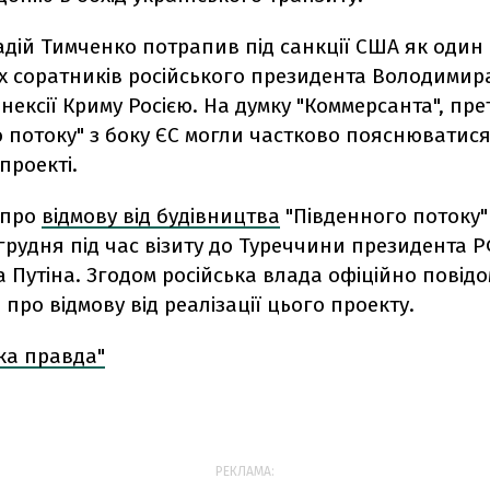
адій Тимченко потрапив під санкції США як один 
 соратників російського президента Володимира 
анексії Криму Росією. На думку "Коммерсанта", пре
 потоку" з боку ЄС могли частково пояснюватис
проекті.
 про
відмову від будівництва
"Південного потоку"
грудня під час візиту до Туреччини президента 
 Путіна. Згодом російська влада офіційно повід
 про відмову від реалізації цього проекту.
ка правда"
РЕКЛАМА: