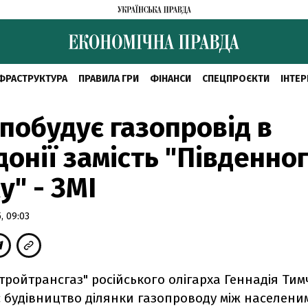
ФРАСТРУКТУРА
ПРАВИЛА ГРИ
ФІНАНСИ
СПЕЦПРОЄКТИ
ІНТЕР
 побудує газопровід в
онії замість "Південно
у" - ЗМІ
, 09:03
тройтрансгаз" російського олігарха Геннадія Ти
 будівництво ділянки газопроводу між населени