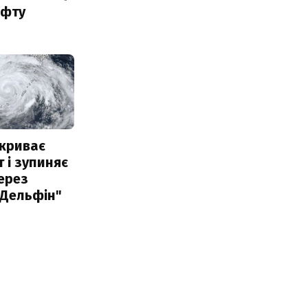
афту
акриває
 і зупиняє
ерез
"Дельфін"