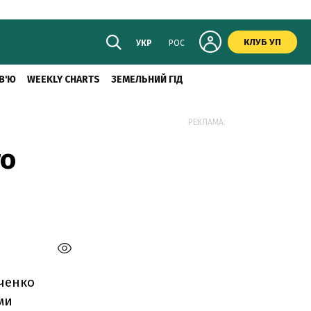
КЛУБ УП
УКР
РОС
В'Ю
WEEKLY CHARTS
ЗЕМЕЛЬНИЙ ГІД
РЕКЛАМА:
го
мченко
ми