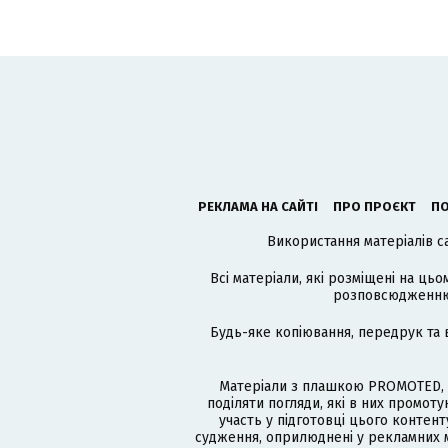
РЕКЛАМА НА САЙТІ
ПРО ПРОЄКТ
ПО
Використання матеріалів с
Всі матеріали, які розміщені на цьо
розповсюдженню в
Будь-яке копіювання, передрук та 
Матеріали з плашкою PROMOTED, 
поділяти погляди, які в них промо
участь у підготовці цього контенту
судження, оприлюднені у рекламних м