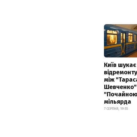
Київ шукає 
відремонту
між "Тарас
Шевченко" 
"Почайною"
мільярда
7 СЕРПНЯ, 19:55