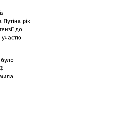
із
Путіна рік
тензії до
я участю
 було
РФ
омила