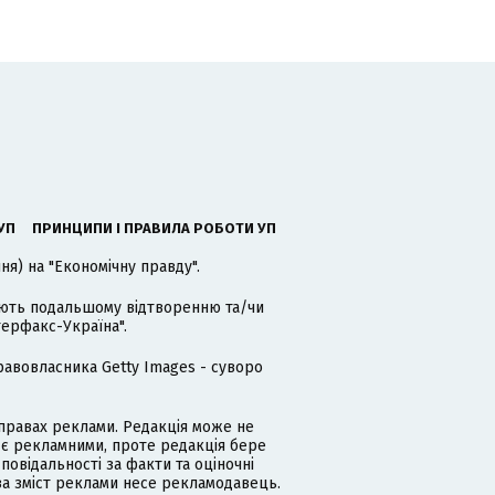
УП
ПРИНЦИПИ І ПРАВИЛА РОБОТИ УП
я) на "Економічну правду".
гають подальшому відтворенню та/чи
терфакс-Україна".
равовласника Getty Images - суворо
равах реклами. Редакція може не
 є рекламними, проте редакція бере
дповідальності за факти та оціночні
за зміст реклами несе рекламодавець.