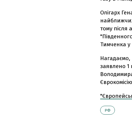
Олігарх Ген
найближчих
тому після 
"Південного
Тимченка у 
Нагадаємо,
заявлено 1 
Володимира
Єврокомісію
"Європейсь
РФ