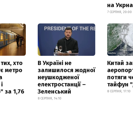
на Укрн
7 СЕРПНЯ, 20:00
тих, хто
В Україні не
Китай з
є метро
залишилося жодної
аеропорт
а
неушкодженої
потяги ч
і
електростанції –
тайфун 
 за 1,76
Зеленський
8 СЕРПНЯ, 17:10
8 СЕРПНЯ, 14:10