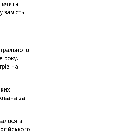
зпечити
у замість
стрального
е року.
трів на
яких
сована за
валося в
російського