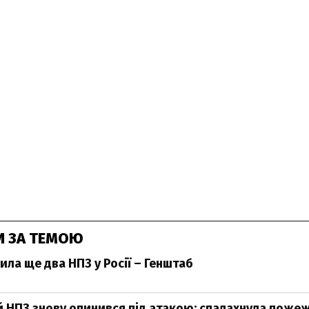
И ЗА ТЕМОЮ
ила ще два НПЗ у Росії – Генштаб
 НПЗ знову опинився під атакою: спалахнула поже