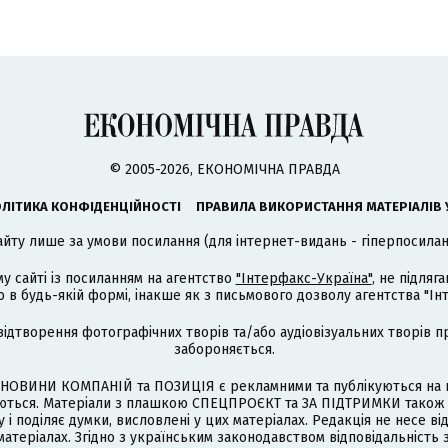
© 2005-2026, ЕКОНОМІЧНА ПРАВДА
ЛІТИКА КОНФІДЕНЦІЙНОСТІ
ПРАВИЛА ВИКОРИСТАННЯ МАТЕРІАЛІВ 
айту лише за умови посилання (для інтернет-видань - гіперпосиланн
му сайті із посиланням на агентство
"Інтерфакс-Україна"
, не підля
 будь-якій формі, інакше як з письмового дозволу агентства "Ін
відтворення фотографічних творів та/або аудіовізуальних творів п
забороняється.
НОВИНИ КОМПАНІЙ та ПОЗИЦІЯ є рекламними та публікуються на п
туються. Матеріали з плашкою СПЕЦПРОЄКТ та ЗА ПІДТРИМКИ також
 і поділяє думки, висловлені у цих матеріалах. Редакція не несе ві
атеріалах. Згідно з українським законодавством відповідальність 