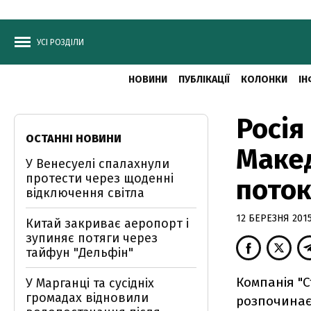
УСІ РОЗДІЛИ
НОВИНИ
ПУБЛІКАЦІЇ
КОЛОНКИ
ІН
Росія
ОСТАННІ НОВИНИ
Макед
У Венесуелі спалахнули
протести через щоденні
поток
відключення світла
12 БЕРЕЗНЯ 2015
Китай закриває аеропорт і
зупиняє потяги через
тайфун "Дельфін"
Компанія "С
У Марганці та сусідніх
громадах відновили
розпочинає