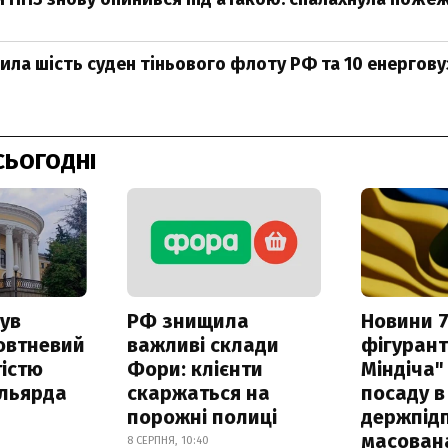
зила шість суден тіньового флоту РФ та 10 енергову
СЬОГОДНІ
ув
РФ знищила
Новини 7
овтневий
важливі склади
фігурант
істю
Фори: клієнти
Міндіча"
ільярда
скаржаться на
посаду в
порожні полиці
держпідп
масован
8 СЕРПНЯ, 10:40