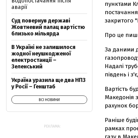
водопостачання після
пунктами Кл
аварії
постачання 
закритого "
Суд повернув державі
Жовтневий палац вартістю
близько мільярда
Про це пиш
В Україні не залишилося
За даними 
жодної неушкодженої
газопроводу
електростанції –
Надалі труб
Зеленський
південь і з
Україна уразила ще два НПЗ
у Росії – Генштаб
Вартість бу
Македонія з
ВСІ НОВИНИ
рахунок бо
Раніше буд
РЕКЛАМА:
рамках прое
газу в Маке