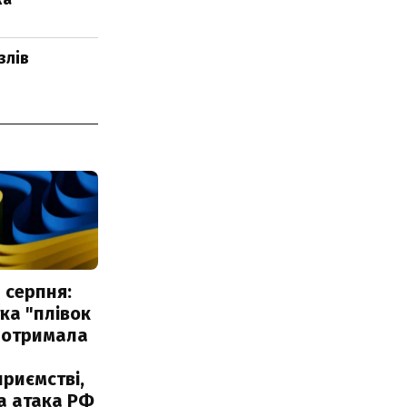
злів
 серпня:
ка "плівок
 отримала
риємстві,
а атака РФ