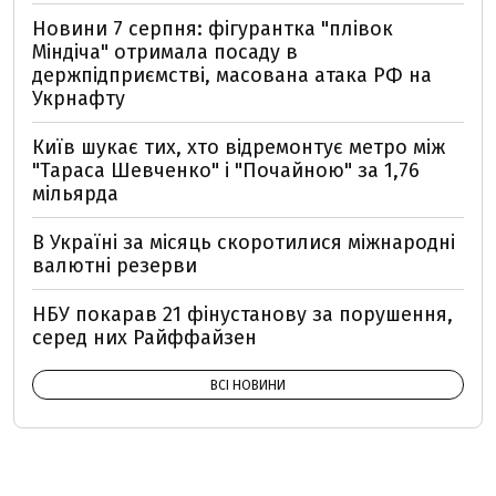
Новини 7 серпня: фігурантка "плівок
Міндіча" отримала посаду в
держпідприємстві, масована атака РФ на
Укрнафту
Київ шукає тих, хто відремонтує метро між
"Тараса Шевченко" і "Почайною" за 1,76
мільярда
В Україні за місяць скоротилися міжнародні
валютні резерви
НБУ покарав 21 фінустанову за порушення,
серед них Райффайзен
ВСІ НОВИНИ