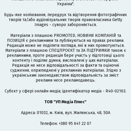
Україна".
Будь-яке копіювання, передрук та відтворення фотографічних
творів та/або аудіовізуальних творів правовласника Getty
Images - суворо забороняється.
Матеріали з плашкою PROMOTED, НОВИНИ КОМПАНІЙ та
ПОЗИЦІЯ є рекламними та публікуються на правах реклами.
Редакція може не поділяти погляди, які в них промотуються.
Матеріали з плашкою СПЕЦПРОЄКТ та ЗА ПІДТРИМКИ також є
рекламними, проте редакція бере участь у підготовці цього
контенту і поділяє думки, висловлені у цих матеріалах.
Редакція не несе відповідальності за факти та оціночні
судження, оприлюднені у рекламних матеріалах. Згідно з
українським законодавством відповідальність за зміст
реклами несе рекламодавець.
Cубєкт у сфері онлайн-медіа; ідентифікатор медіа - R40-02163.
ТОВ "УП Медіа Плюс"
Адреса: 01032, м. Київ, вул. Жилянська, 48, 50А
Телефон: +380 95 641 22 07