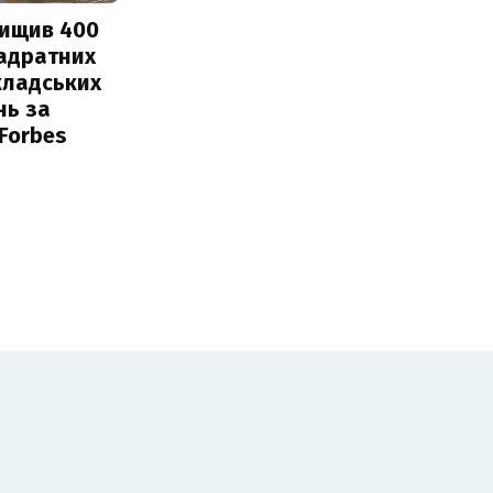
нищив 400
вадратних
кладських
нь за
 Forbes