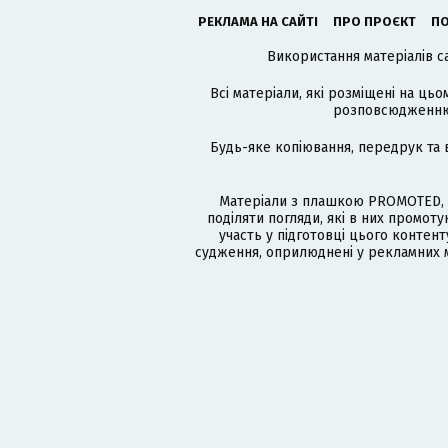
РЕКЛАМА НА САЙТІ
ПРО ПРОЄКТ
ПО
Використання матеріалів с
Всі матеріали, які розміщені на цьо
розповсюдженню в
Будь-яке копіювання, передрук та 
Матеріали з плашкою PROMOTED, 
поділяти погляди, які в них промо
участь у підготовці цього контенту
судження, оприлюднені у рекламних м