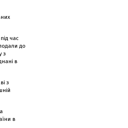
вних
під час
 подали до
у з
днані в
ві з
шній
за
аїни в