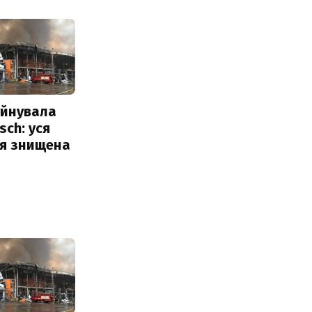
уйнувала
sch: уся
ія знищена