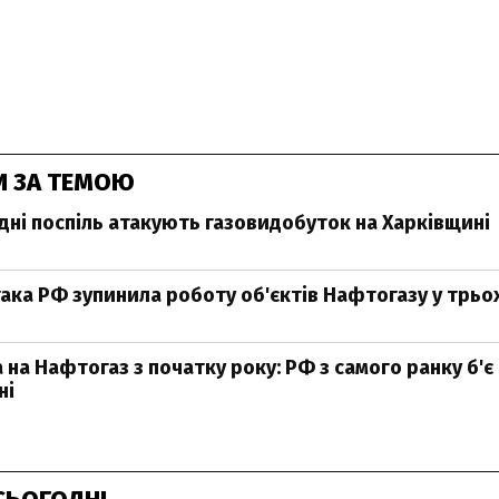
И ЗА ТЕМОЮ
 дні поспіль атакують газовидобуток на Харківщині
ака РФ зупинила роботу об'єктів Нафтогазу у трьо
 на Нафтогаз з початку року: РФ з самого ранку б'є
ні