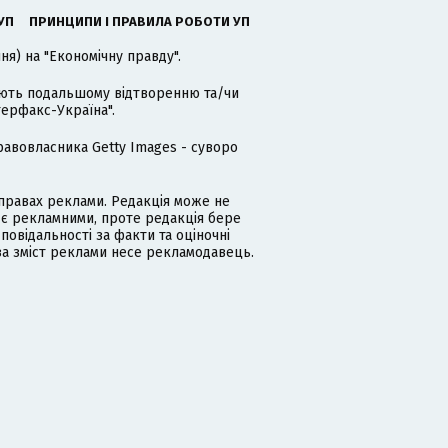
УП
ПРИНЦИПИ І ПРАВИЛА РОБОТИ УП
я) на "Економічну правду".
гають подальшому відтворенню та/чи
терфакс-Україна".
равовласника Getty Images - суворо
равах реклами. Редакція може не
 є рекламними, проте редакція бере
дповідальності за факти та оціночні
за зміст реклами несе рекламодавець.