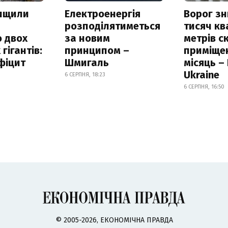
нищили
Електроенергія
Ворог з
розподілятиметься
тисяч к
 двох
за новим
метрів с
гігантів:
принципом –
приміще
фіцит
Шмигаль
місяць –
Ukraine
6 СЕРПНЯ, 18:23
6 СЕРПНЯ, 16:50
© 2005-2026, ЕКОНОМІЧНА ПРАВДА