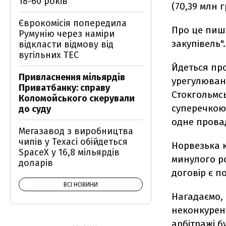
18-60 років
(70,39 млн 
Єврокомісія попередила
Про це пишу
Румунію через наміри
закупівель".
відкласти відмову від
вугільних ТЕС
Йдеться про
Привласнення мільярдів
урегулюванн
Приватбанку: справу
Стокгольмсь
Коломойського скерували
суперечкою 
до суду
одне прова
Мегазавод з виробництва
чипів у Техасі обійдеться
Норвезька к
SpaceX у 16,8 мільярдів
минулого ро
доларів
договір є 
ВСІ НОВИНИ
Нагадаємо,
неконкурен
арбітражі б