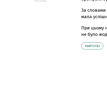
РЕКЛАМА:
За словами 
мала успішн
При цьому н
не було жод
НАФТОГАЗ