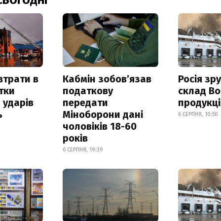
СЬОГОДНІ
втрати в
Кабмін зобовʼязав
Росія зр
итки
податкову
склад Bo
 ударів
передати
продукц
ь
Міноборони дані
6 СЕРПНЯ, 10:50
чоловіків 18-60
років
6 СЕРПНЯ, 19:39