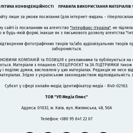
ЛІТИКА КОНФІДЕНЦІЙНОСТІ
ПРАВИЛА ВИКОРИСТАННЯ МАТЕРІАЛІВ 
айту лише за умови посилання (для інтернет-видань - гіперпосиланн
му сайті із посиланням на агентство
"Інтерфакс-Україна"
, не підля
 будь-якій формі, інакше як з письмового дозволу агентства "Ін
відтворення фотографічних творів та/або аудіовізуальних творів п
забороняється.
НОВИНИ КОМПАНІЙ та ПОЗИЦІЯ є рекламними та публікуються на п
туються. Матеріали з плашкою СПЕЦПРОЄКТ та ЗА ПІДТРИМКИ також
 і поділяє думки, висловлені у цих матеріалах. Редакція не несе ві
атеріалах. Згідно з українським законодавством відповідальність 
Cубєкт у сфері онлайн-медіа; ідентифікатор медіа - R40-02163.
ТОВ "УП Медіа Плюс"
Адреса: 01032, м. Київ, вул. Жилянська, 48, 50А
Телефон: +380 95 641 22 07