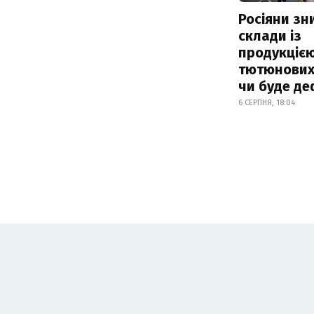
Росіяни з
склади із
продукцією
тютюнових 
чи буде де
6 СЕРПНЯ, 18:04