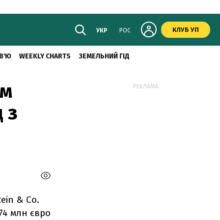
КЛУБ УП
УКР
РОС
В'Ю
WEEKLY CHARTS
ЗЕМЕЛЬНИЙ ГІД
им
РЕКЛАМА:
 з
ein & Co.
74 млн євро