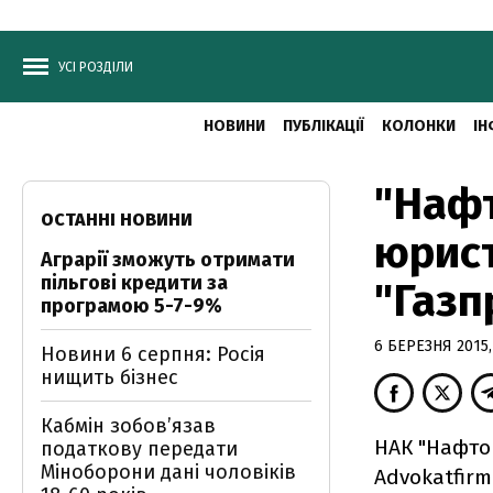
УСІ РОЗДІЛИ
НОВИНИ
ПУБЛІКАЦІЇ
КОЛОНКИ
ІН
"Нафт
ОСТАННІ НОВИНИ
юрист
Аграрії зможуть отримати
пільгові кредити за
"Газп
програмою 5-7-9%
6 БЕРЕЗНЯ 2015,
Новини 6 серпня: Росія
нищить бізнес
Кабмін зобовʼязав
НАК "Нафтог
податкову передати
Міноборони дані чоловіків
Advokatfirm