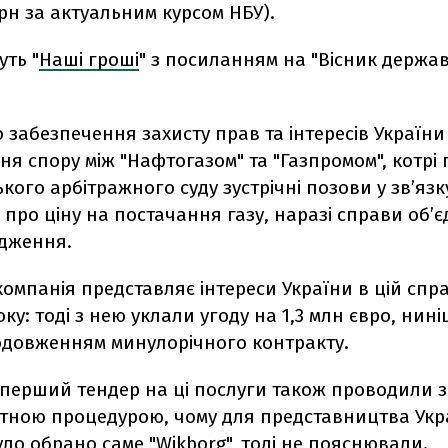
грн за актуальним курсом НБУ).
ть "
Наші гроші
" з посиланням на "Вісник держа
 забезпечення захисту прав та інтересів України 
я спору між "Нафтогазом" та "Газпромом", котрі
кого арбітражного суду зустрічні позови у зв’язк
про ціну на постачання газу, наразі справи об’є
дження.
омпанія представляє інтереси України в цій спра
ку: тоді з нею уклали угоду на 1,3 млн євро, нині
подовженням минулорічного контракту.
 перший тендер на ці послуги також проводили 
тною процедурою, чому для представництва Укр
уло обрано саме "Wikborg", тоді не пояснювали.