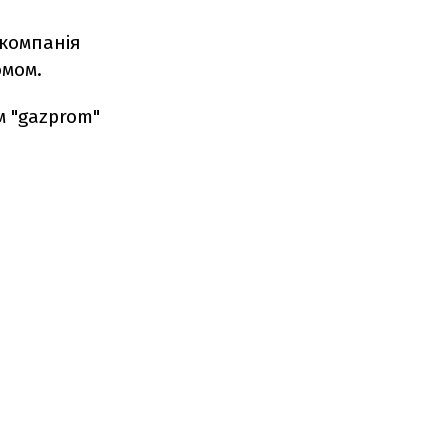
 компанія
омом.
м "gazprom"