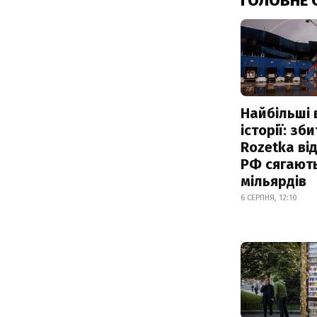
ГОЛОВНЕ 
Найбільші 
історії: зб
Rozetka від
РФ сягают
мільярдів
6 СЕРПНЯ, 12:10