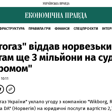
ФРАСТРУКТУРА
ПРАВИЛА ГРИ
ФІНАНСИ
СПЕЦПРОЄКТИ
ІНТЕР
огаз" віддав норвезьк
ам ще 3 мільйони на суд
ромом"
 10:11
аз України" уклало угоду з компанією "Wikborg, R
a DA" (Норвегія) на юридичні послуги вартістю 2,