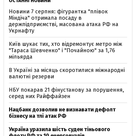
ОСТАННІ НОВИНИ
Новини 7 серпня: фігурантка "плівок
Міндіча" отримала посаду в
держпідприємстві, масована атака РФ на
Укрнафту
Київ шукає тих, хто відремонтує метро між
"Тараса Шевченко" і "Почайною" за 1,76
мільярда
В Україні за місяць скоротилися міжнародні
валютні резерви
НБУ покарав 21 фінустанову за порушення,
серед них Райффайзен
Нацбанк дозволив не визнавати дефолт
бізнесу на тлі атак РФ
Україна уразила шість суден тіньового
флоту РФ та 10 енерговузлів