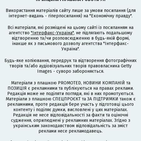
Використання матеріалів сайту лише за умови посилання (для
інтернет-видань - гіперпосилання) на "Економічну правду".
Всі матеріали, які розміщені на цьому сайті із посиланням на
агентство
"Інтерфакс-Україна"
, не підлягають подальшому
відтворенню та/чи розповсюдженню в будь-якій формі,
інакше як з письмового дозволу агентства "Інтерфакс-
Україна".
Будь-яке копіювання, передрук та відтворення фотографічних
творів та/або аудіовізуальних творів правовласника Getty
Images - суворо забороняється.
Матеріали з плашкою PROMOTED, НОВИНИ КОМПАНІЙ та
ПОЗИЦІЯ є рекламними та публікуються на правах реклами.
Редакція може не поділяти погляди, які в них промотуються.
Матеріали з плашкою СПЕЦПРОЄКТ та ЗА ПІДТРИМКИ також є
рекламними, проте редакція бере участь у підготовці цього
контенту і поділяє думки, висловлені у цих матеріалах.
Редакція не несе відповідальності за факти та оціночні
судження, оприлюднені у рекламних матеріалах. Згідно з
українським законодавством відповідальність за зміст
реклами несе рекламодавець.