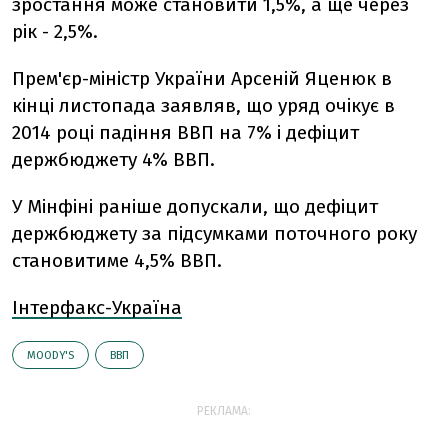
зростання може становити 1,5%, а ще через
рік - 2,5%.
Прем'єр-міністр України Арсеній Яценюк в
кінці листопада заявляв, що уряд очікує в
2014 році падіння ВВП на 7% і дефіцит
держбюджету 4% ВВП.
У Мінфіні раніше допускали, що дефіцит
держбюджету за підсумками поточного року
становитиме 4,5% ВВП.
Інтерфакс-Україна
MOODY'S
ВВП
РЕКЛАМА: