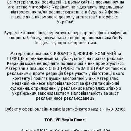
Всі матеріали, які розміщені на цьому сайті із посиланням на
агентство
"Інтерфакс-Україна"
, не підлягають подальшому
відтворенню та/чи розповсюдженню в будь-якій формі,
інакше як з письмового дозволу агентства "Інтерфакс-
Україна".
Будь-яке копіювання, передрук та відтворення фотографічних
творів та/або аудіовізуальних творів правовласника Getty
Images - суворо забороняється.
Матеріали з плашкою PROMOTED, НОВИНИ КОМПАНІЙ та
ПОЗИЦІЯ є рекламними та публікуються на правах реклами.
Редакція може не поділяти погляди, які в них промотуються.
Матеріали з плашкою СПЕЦПРОЄКТ та ЗА ПІДТРИМКИ також є
рекламними, проте редакція бере участь у підготовці цього
контенту і поділяє думки, висловлені у цих матеріалах.
Редакція не несе відповідальності за факти та оціночні
судження, оприлюднені у рекламних матеріалах. Згідно з
українським законодавством відповідальність за зміст
реклами несе рекламодавець.
Cубєкт у сфері онлайн-медіа; ідентифікатор медіа - R40-02163.
ТОВ "УП Медіа Плюс"
Адреса: 01032, м. Київ, вул. Жилянська, 48, 50А